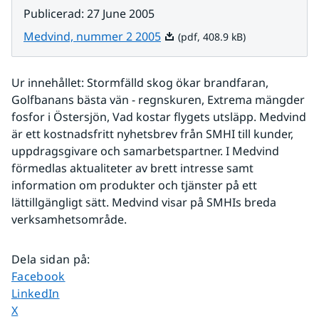
Publicerad
:
27 June 2005
Pdf, 408.9 kB.
Medvind, nummer 2 2005
(pdf, 408.9 kB)
Ur innehållet: Stormfälld skog ökar brandfaran, 
Golfbanans bästa vän - regnskuren, Extrema mängder 
fosfor i Östersjön, Vad kostar flygets utsläpp. Medvind 
är ett kostnadsfritt nyhetsbrev från SMHI till kunder, 
uppdragsgivare och samarbetspartner. I Medvind 
förmedlas aktualiteter av brett intresse samt 
information om produkter och tjänster på ett 
lättillgängligt sätt. Medvind visar på SMHIs breda 
verksamhetsområde. 
Dela sidan på
:
Dela sidan på
Facebook
Dela sidan på
LinkedIn
Dela sidan på
X