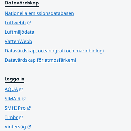
Datavärdskap
Nationella emissionsdatabasen
Länk till annan webbplats.
Luftwebb
Luftmiljödata
VattenWebb
Datavärdskap, oceanografi och marinbiologi
Datavärdskap för atmosfärkemi
Logga in
Länk till annan webbplats.
AQUA
Länk till annan webbplats.
SIMAIR
Länk till annan webbplats.
SMHI Pro
Länk till annan webbplats.
Timbr
Länk till annan webbplats.
Vinterväg