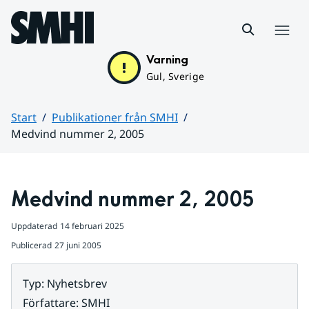
Hoppa till sidans innehåll
Meny
Varning
Gul, Sverige
Start
Publikationer från SMHI
Medvind nummer 2, 2005
Huvudinnehåll
Medvind nummer 2, 2005
Uppdaterad
14 februari 2025
Publicerad
27 juni 2005
Typ
:
Nyhetsbrev
Författare
:
SMHI