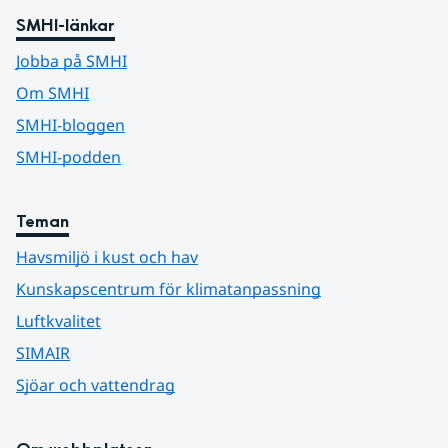
SMHI-länkar
Jobba på SMHI
Om SMHI
SMHI-bloggen
SMHI-podden
Teman
Havsmiljö i kust och hav
Kunskapscentrum för klimatanpassning
Luftkvalitet
SIMAIR
Sjöar och vattendrag