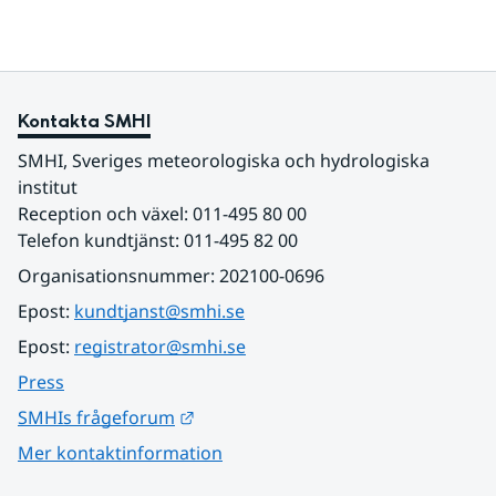
Kontakta SMHI
SMHI, Sveriges meteorologiska och hydrologiska 
institut
Reception och växel: 011-495 80 00
Telefon kundtjänst: 011-495 82 00
Organisationsnummer: 202100-0696
Epost: 
kundtjanst@smhi.se
Epost: 
registrator@smhi.se
Press
Länk till annan webbplats.
SMHIs frågeforum
Mer kontaktinformation