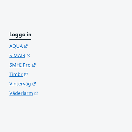
Logga in
Länk till annan webbplats.
AQUA
Länk till annan webbplats.
SIMAIR
Länk till annan webbplats.
SMHI Pro
Länk till annan webbplats.
Timbr
Länk till annan webbplats.
Vinterväg
Länk till annan webbplats.
Väderlarm