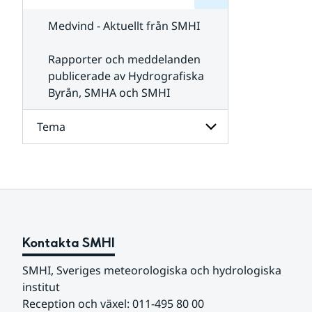
för
SMHI
Kontakta
Medvind - Aktuellt från SMHI
SMHI
Rapporter och meddelanden
publicerade av Hydrografiska
Byrån, SMHA och SMHI
Tema
Undersidor
för
Tema
Kontakta SMHI
SMHI, Sveriges meteorologiska och hydrologiska 
institut
Reception och växel: 011-495 80 00