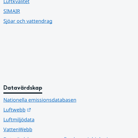
Luftkvalitet
SIMAIR
Sjöar och vattendrag
Datavärdskap
Nationella emissionsdatabasen
Länk till annan webbplats.
Luftwebb
Luftmiljödata
VattenWebb