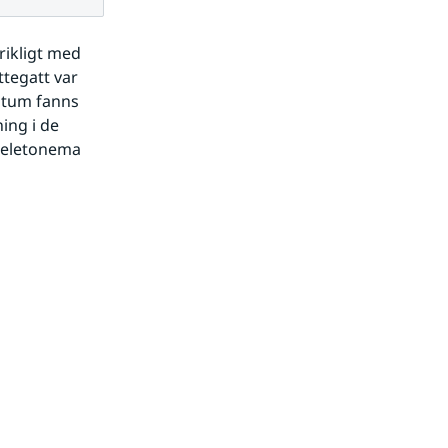
ikligt med 
tegatt var 
atum fanns 
ing i de 
keletonema 