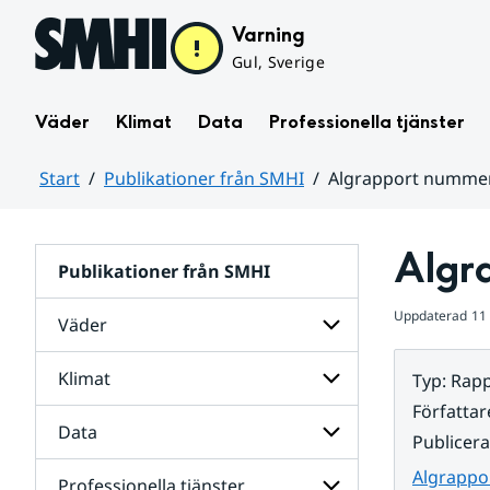
Hoppa till sidans innehåll
Varning
Gul, Sverige
Väder
Klimat
Data
Professionella tjänster
Start
Publikationer från SMHI
Algrapport nummer
Huvudinnehåll
Algr
Publikationer från SMHI
Uppdaterad
11
Väder
Klimat
Typ
:
Rapp
Undersidor
för
Författar
Väder
Data
Undersidor
Publicer
för
Klimat
Algrappo
Professionella tjänster