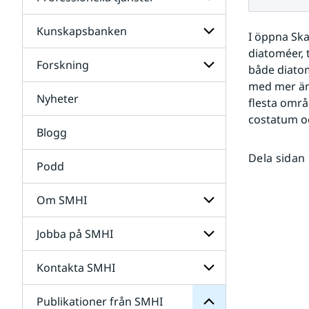
Undersidor
för
Data
Kunskapsbanken
Undersidor
I öppna Ska
för
diatoméer, 
Professionella
Forskning
Undersidor
både diatom
tjänster
för
med mer än 1
Kunskapsbanken
Nyheter
Undersidor
flesta områ
för
costatum oc
Forskning
Blogg
Dela sidan
Podd
Om SMHI
SMHI
från
Jobba på SMHI
Undersidor
Publikationer
för
för
Om
Undersidor
Kontakta SMHI
Undersidor
SMHI
för
Jobba
Publikationer från SMHI
Undersidor
på