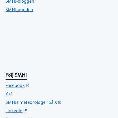
SMHI-bloggen
SMHI-podden
Följ SMHI
Länk till annan webbplats.
Facebook
Länk till annan webbplats.
X
Länk till annan webbplats.
SMHIs meteorologer på X
Länk till annan webbplats.
Linkedin