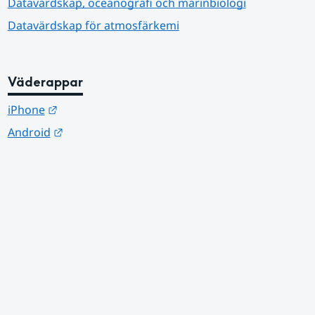
Datavärdskap, oceanografi och marinbiologi
Datavärdskap för atmosfärkemi
Väderappar
Länk till annan webbplats.
iPhone
Länk till annan webbplats.
Android