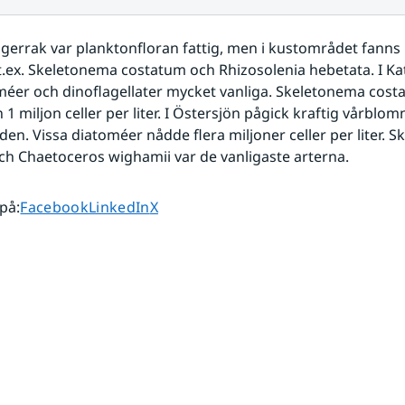
gerrak var planktonfloran fattig, men i kustområdet fanns r
t.ex. Skeletonema costatum och Rhizosolenia hebetata. I Kat
éer och dinoflagellater mycket vanliga. Skeletonema cost
 miljon celler per liter. I Östersjön pågick kraftig vårblomn
den. Vissa diatoméer nådde flera miljoner celler per liter. S
h Chaetoceros wighamii var de vanligaste arterna.
Dela sidan på
Dela sidan på
Dela sidan på
 på
:
Facebook
LinkedIn
X