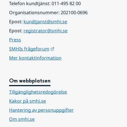
Telefon kundtjänst: 011-495 82 00
Organisationsnummer: 202100-0696
Epost: 
kundtjanst@smhi.se
Epost: 
registrator@smhi.se
Press
Länk till annan webbplats.
SMHIs frågeforum
Mer kontaktinformation
Om webbplatsen
Tillgänglighetsredogörelse
Kakor på smhi.se
Hantering av personuppgifter
Om smhi.se