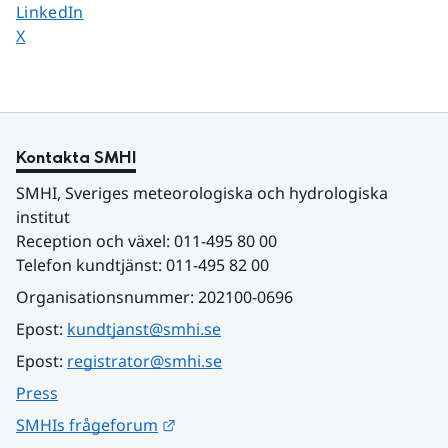
Dela sidan på
LinkedIn
Dela sidan på
X
Kontakta SMHI
SMHI, Sveriges meteorologiska och hydrologiska 
institut
Reception och växel: 011-495 80 00
Telefon kundtjänst: 011-495 82 00
Organisationsnummer: 202100-0696
Epost: 
kundtjanst@smhi.se
Epost: 
registrator@smhi.se
Press
Länk till annan webbplats.
SMHIs frågeforum