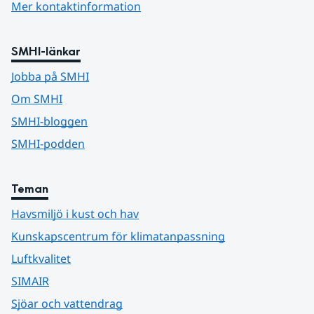
Mer kontaktinformation
SMHI-länkar
Jobba på SMHI
Om SMHI
SMHI-bloggen
SMHI-podden
Teman
Havsmiljö i kust och hav
Kunskapscentrum för klimatanpassning
Luftkvalitet
SIMAIR
Sjöar och vattendrag