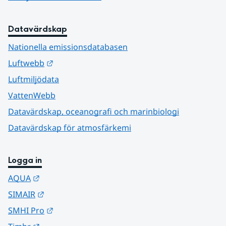
Datavärdskap
Nationella emissionsdatabasen
Länk till annan webbplats.
Luftwebb
Luftmiljödata
VattenWebb
Datavärdskap, oceanografi och marinbiologi
Datavärdskap för atmosfärkemi
Logga in
Länk till annan webbplats.
AQUA
Länk till annan webbplats.
SIMAIR
Länk till annan webbplats.
SMHI Pro