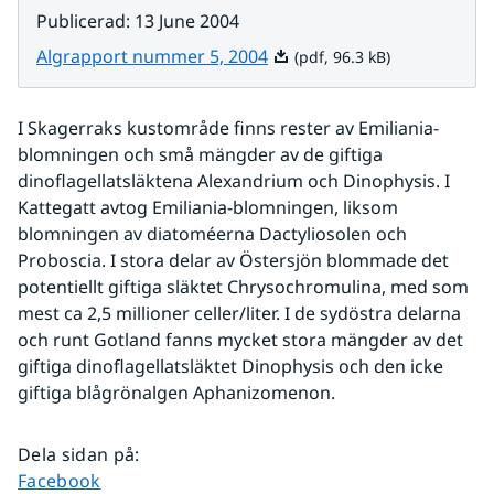
Publicerad
:
13 June 2004
Pdf, 96.3 kB.
Algrapport nummer 5, 2004
(pdf, 96.3 kB)
I Skagerraks kustområde finns rester av Emiliania-
blomningen och små mängder av de giftiga 
dinoflagellatsläktena Alexandrium och Dinophysis. I 
Kattegatt avtog Emiliania-blomningen, liksom 
blomningen av diatoméerna Dactyliosolen och 
Proboscia. I stora delar av Östersjön blommade det 
potentiellt giftiga släktet Chrysochromulina, med som 
mest ca 2,5 millioner celler/liter. I de sydöstra delarna 
och runt Gotland fanns mycket stora mängder av det 
giftiga dinoflagellatsläktet Dinophysis och den icke 
giftiga blågrönalgen Aphanizomenon.
Dela sidan på
:
Dela sidan på
Facebook