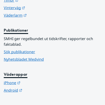
Länk till annan webbplats.
Timbr
Länk till annan webbplats.
Vinterväg
Länk till annan webbplats.
Väderlarm
Publikationer
SMHI ger regelbundet ut tidskrifter, rapporter och 
faktablad.
Sök publikationer
Nyhetsbladet Medvind
Väderappar
Länk till annan webbplats.
iPhone
Länk till annan webbplats.
Android