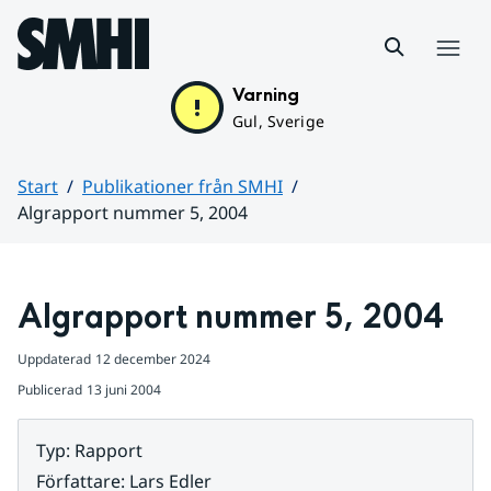
Hoppa till sidans innehåll
Meny
Varning
Gul, Sverige
Start
Publikationer från SMHI
Algrapport nummer 5, 2004
Huvudinnehåll
Algrapport nummer 5, 2004
Uppdaterad
12 december 2024
Publicerad
13 juni 2004
Typ
:
Rapport
Författare
:
Lars Edler