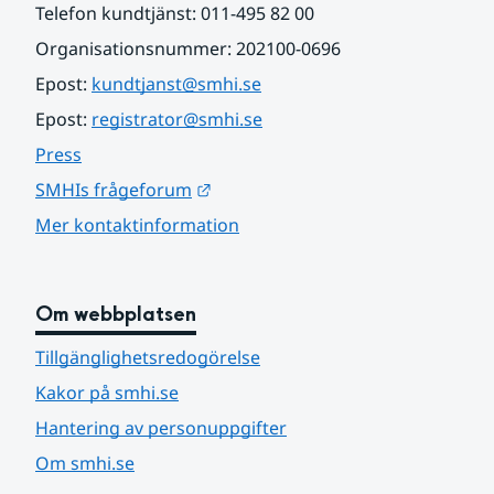
Telefon kundtjänst: 011-495 82 00
Organisationsnummer: 202100-0696
Epost: 
kundtjanst@smhi.se
Epost: 
registrator@smhi.se
Press
Länk till annan webbplats.
SMHIs frågeforum
Mer kontaktinformation
Om webbplatsen
Tillgänglighetsredogörelse
Kakor på smhi.se
Hantering av personuppgifter
Om smhi.se