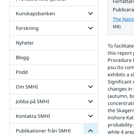
Undersidor
Författar
för
Publicer
Data
Kunskapsbanken
Undersidor
The Nati
för
Professionella
MB)
Forskning
Undersidor
tjänster
för
Kunskapsbanken
Nyheter
Undersidor
To facilita
för
this report
Forskning
Blogg
Procedure R
psu (to com
Podd
exhibits a 
Significant
Om SMHI
changes in 
SMHI
(autumn, bo
från
Jobba på SMHI
Undersidor
concentrati
Publikationer
för
för
the Skagerr
Om
Undersidor
Kontakta SMHI
Undersidor
inshore Kat
SMHI
för
probability
Jobba
Publikationer från SMHI
Undersidor
while 4 are
på