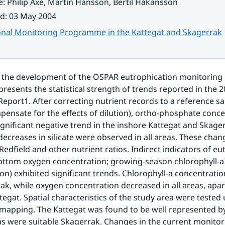
e
:
Philip Axe, Martin Hansson, Bertil Håkansson
ad
:
03 May 2004
onal Monitoring Programme in the Kattegat and Skagerrak
te the development of the OSPAR eutrophication monitorin
 presents the statistical strength of trends reported in the
eport1. After correcting nutrient records to a reference sali
pensate for the effects of dilution), ortho-phosphate conce
significant negative trend in the inshore Kattegat and Skager
 decreases in silicate were observed in all areas. These chan
Redfield and other nutrient ratios. Indirect indicators of eu
ttom oxygen concentration; growing-season chlorophyll-a 
on) exhibited significant trends. Chlorophyll-a concentration
ak, while oxygen concentration decreased in all areas, apar
tegat. Spatial characteristics of the study area were tested 
 mapping. The Kattegat was found to be well represented by 
as were suitable Skagerrak. Changes in the current monitor