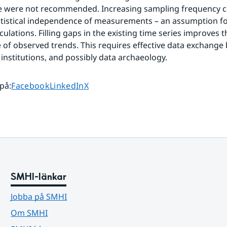
were not recommended. Increasing sampling frequency cou
atistical independence of measurements – an assumption for 
culations. Filling gaps in the existing time series improves the
e of observed trends. This requires effective data exchange
institutions, and possibly data archaeology.
Dela sidan på
Dela sidan på
Dela sidan på
 på
:
Facebook
LinkedIn
X
SMHI-länkar
Jobba på SMHI
Om SMHI