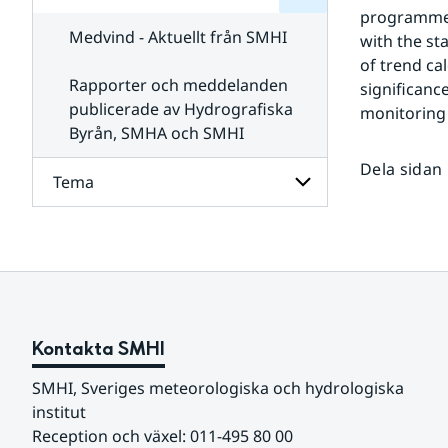
för
SMHI
programme 
Kontakta
Medvind - Aktuellt från SMHI
with the st
SMHI
of trend cal
Rapporter och meddelanden
significanc
publicerade av Hydrografiska
monitoring 
Byrån, SMHA och SMHI
Dela sidan
Tema
Undersidor
för
Tema
Kontakta SMHI
SMHI, Sveriges meteorologiska och hydrologiska 
institut
Reception och växel: 011-495 80 00