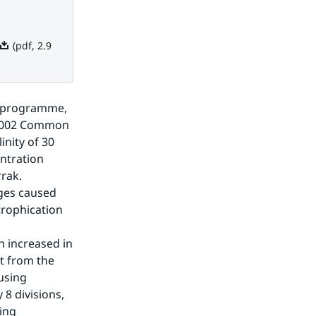
Pdf, 2.9 MB.
(pdf, 2.9
g programme, 
 2002 Common 
nity of 30 
ntration 
rak. 
ges caused 
trophication 
 increased in 
t from the 
using 
8 divisions, 
ing 