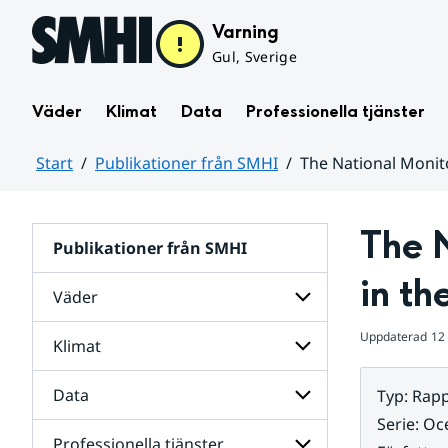
Hoppa till sidans innehåll
Varning
Gul, Sverige
Väder
Klimat
Data
Professionella tjänster
Start
Publikationer från SMHI
The National Monit
Huvudinnehåll
The 
Publikationer från SMHI
in t
Väder
Uppdaterad
12
Klimat
Undersidor
för
Väder
Data
Typ
:
Rapp
Undersidor
för
Serie
:
Oc
Klimat
Professionella tjänster