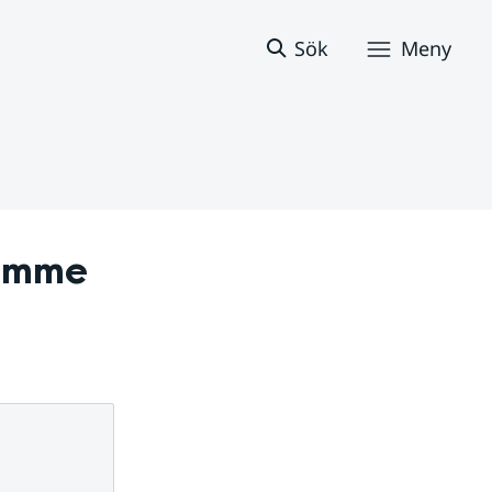
Sök
Meny
amme 