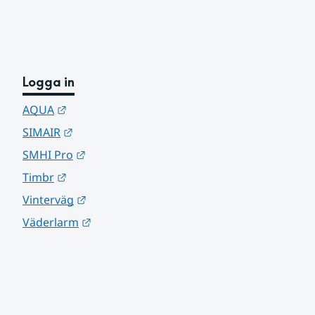
Logga in
Länk till annan webbplats.
AQUA
Länk till annan webbplats.
SIMAIR
Länk till annan webbplats.
SMHI Pro
Länk till annan webbplats.
Timbr
Länk till annan webbplats.
Vinterväg
Länk till annan webbplats.
Väderlarm