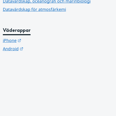
Datavärdskap, oceanografi och marinbiologi
Datavärdskap för atmosfärkemi
Väderappar
Länk till annan webbplats.
iPhone
Länk till annan webbplats.
Android