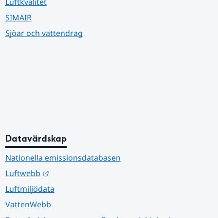
Luftkvalitet
SIMAIR
Sjöar och vattendrag
Datavärdskap
Nationella emissionsdatabasen
Länk till annan webbplats.
Luftwebb
Luftmiljödata
VattenWebb