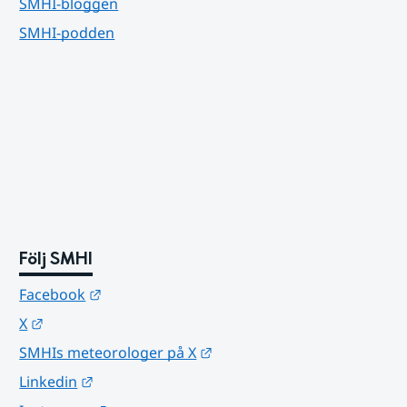
SMHI-bloggen
SMHI-podden
Följ SMHI
Länk till annan webbplats.
Facebook
Länk till annan webbplats.
X
Länk till annan webbplats.
SMHIs meteorologer på X
Länk till annan webbplats.
Linkedin