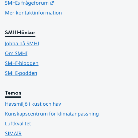
Länk till annan webbplats.
SMHIs frågeforum
Mer kontaktinformation
SMHI-länkar
Jobba på SMHI
Om SMHI
SMHI-bloggen
SMHI-podden
Teman
Havsmiljö i kust och hav
Kunskapscentrum för klimatanpassning
Luftkvalitet
SIMAIR