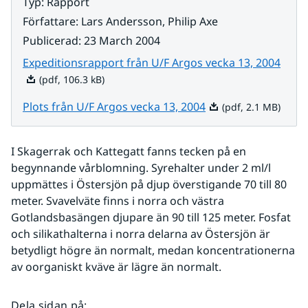
Typ
:
Rapport
Författare
:
Lars Andersson, Philip Axe
Publicerad
:
23 March 2004
Pdf, 
Expeditionsrapport från U/F Argos vecka 13, 2004
(pdf, 106.3 kB)
Pdf, 2.1 MB.
Plots från U/F Argos vecka 13, 2004
(pdf, 2.1 MB)
I Skagerrak och Kattegatt fanns tecken på en 
begynnande vårblomning. Syrehalter under 2 ml/l 
uppmättes i Östersjön på djup överstigande 70 till 80 
meter. Svavelväte finns i norra och västra 
Gotlandsbasängen djupare än 90 till 125 meter. Fosfat 
och silikathalterna i norra delarna av Östersjön är 
betydligt högre än normalt, medan koncentrationerna 
av oorganiskt kväve är lägre än normalt.
Dela sidan på
: