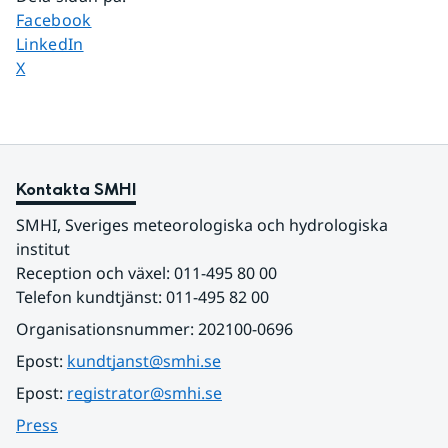
Dela sidan på
Facebook
Dela sidan på
LinkedIn
Dela sidan på
X
Kontakta SMHI
SMHI, Sveriges meteorologiska och hydrologiska 
institut
Reception och växel: 011-495 80 00
Telefon kundtjänst: 011-495 82 00
Organisationsnummer: 202100-0696
Epost: 
kundtjanst@smhi.se
Epost: 
registrator@smhi.se
Press