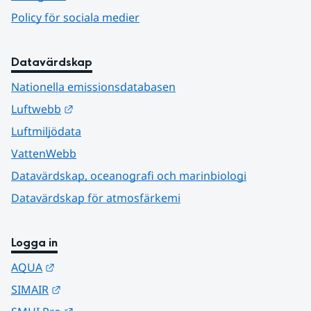
Policy för sociala medier
Datavärdskap
Nationella emissionsdatabasen
Länk till annan webbplats.
Luftwebb
Luftmiljödata
VattenWebb
Datavärdskap, oceanografi och marinbiologi
Datavärdskap för atmosfärkemi
Logga in
Länk till annan webbplats.
AQUA
Länk till annan webbplats.
SIMAIR