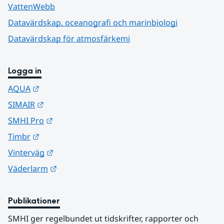
VattenWebb
Datavärdskap, oceanografi och marinbiologi
Datavärdskap för atmosfärkemi
Logga in
Länk till annan webbplats.
AQUA
Länk till annan webbplats.
SIMAIR
Länk till annan webbplats.
SMHI Pro
Länk till annan webbplats.
Timbr
Länk till annan webbplats.
Vinterväg
Länk till annan webbplats.
Väderlarm
Publikationer
SMHI ger regelbundet ut tidskrifter, rapporter och 