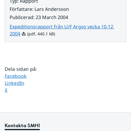
Typ
:
Rapport
Författare
:
Lars Andersson
Publicerad
:
23 March 2004
Expeditionsrapport från U/F Argos vecka 10-12,
Pdf, 440.1 kB.
2004
(pdf, 440.1 kB)
Dela sidan på
:
Dela sidan på
Facebook
Dela sidan på
LinkedIn
Dela sidan på
X
Kontakta SMHI