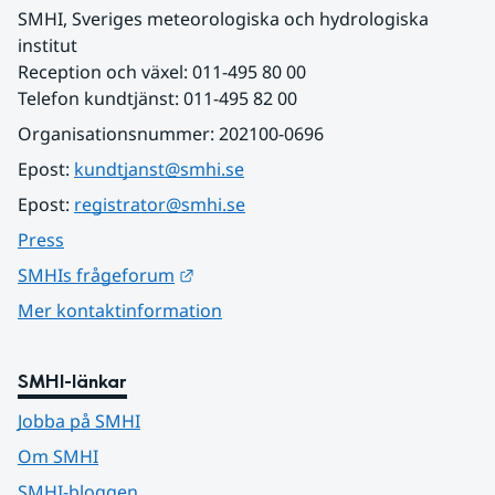
SMHI, Sveriges meteorologiska och hydrologiska 
institut
Reception och växel: 011-495 80 00
Telefon kundtjänst: 011-495 82 00
Organisationsnummer: 202100-0696
Epost: 
kundtjanst@smhi.se
Epost: 
registrator@smhi.se
Press
Länk till annan webbplats.
SMHIs frågeforum
Mer kontaktinformation
SMHI-länkar
Jobba på SMHI
Om SMHI
SMHI-bloggen