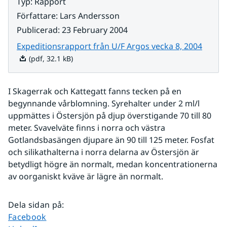
Typ
:
Rapport
Författare
:
Lars Andersson
Publicerad
:
23 February 2004
Pdf, 32
Expeditionsrapport från U/F Argos vecka 8, 2004
(pdf, 32.1 kB)
I Skagerrak och Kattegatt fanns tecken på en 
begynnande vårblomning. Syrehalter under 2 ml/l 
uppmättes i Östersjön på djup överstigande 70 till 80 
meter. Svavelväte finns i norra och västra 
Gotlandsbasängen djupare än 90 till 125 meter. Fosfat 
och silikathalterna i norra delarna av Östersjön är 
betydligt högre än normalt, medan koncentrationerna 
av oorganiskt kväve är lägre än normalt.
Dela sidan på
:
Dela sidan på
Facebook