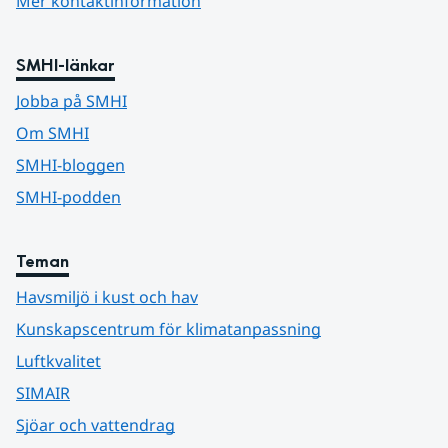
Mer kontaktinformation
SMHI-länkar
Jobba på SMHI
Om SMHI
SMHI-bloggen
SMHI-podden
Teman
Havsmiljö i kust och hav
Kunskapscentrum för klimatanpassning
Luftkvalitet
SIMAIR
Sjöar och vattendrag