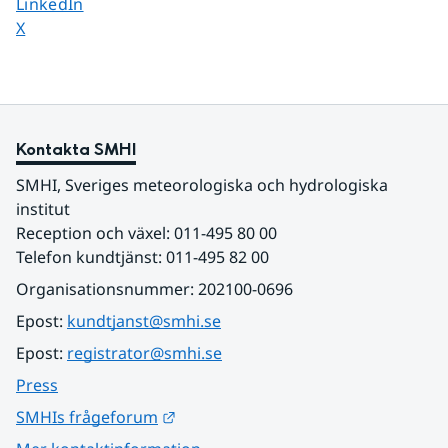
Dela sidan på
LinkedIn
Dela sidan på
X
Kontakta SMHI
SMHI, Sveriges meteorologiska och hydrologiska 
institut
Reception och växel: 011-495 80 00
Telefon kundtjänst: 011-495 82 00
Organisationsnummer: 202100-0696
Epost: 
kundtjanst@smhi.se
Epost: 
registrator@smhi.se
Press
Länk till annan webbplats.
SMHIs frågeforum