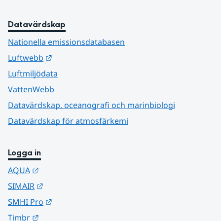
Datavärdskap
Nationella emissionsdatabasen
Länk till annan webbplats.
Luftwebb
Luftmiljödata
VattenWebb
Datavärdskap, oceanografi och marinbiologi
Datavärdskap för atmosfärkemi
Logga in
Länk till annan webbplats.
AQUA
Länk till annan webbplats.
SIMAIR
Länk till annan webbplats.
SMHI Pro
Länk till annan webbplats.
Timbr