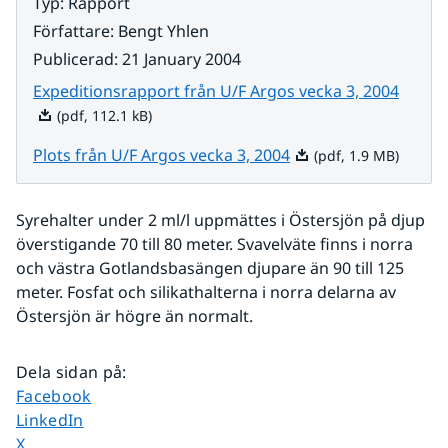
Typ
:
Rapport
Författare
:
Bengt Yhlen
Publicerad
:
21 January 2004
Pdf, 1
Expeditionsrapport från U/F Argos vecka 3, 2004
(pdf, 112.1 kB)
Pdf, 1.9 MB.
Plots från U/F Argos vecka 3, 2004
(pdf, 1.9 MB)
Syrehalter under 2 ml/l uppmättes i Östersjön på djup 
överstigande 70 till 80 meter. Svavelväte finns i norra 
och västra Gotlandsbasängen djupare än 90 till 125 
meter. Fosfat och silikathalterna i norra delarna av 
Östersjön är högre än normalt.
Dela sidan på
:
Dela sidan på
Facebook
Dela sidan på
LinkedIn
Dela sidan på
X