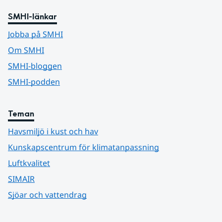
SMHI-länkar
Jobba på SMHI
Om SMHI
SMHI-bloggen
SMHI-podden
Teman
Havsmiljö i kust och hav
Kunskapscentrum för klimatanpassning
Luftkvalitet
SIMAIR
Sjöar och vattendrag