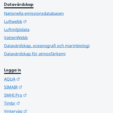
Datavärdskap
Nationella emissionsdatabasen
Länk till annan webbplats.
Luftwebb
Luftmiljödata
VattenWebb
Datavärdskap, oceanografi och marinbiologi
Datavärdskap för atmosfärkemi
Logga in
Länk till annan webbplats.
AQUA
Länk till annan webbplats.
SIMAIR
Länk till annan webbplats.
SMHI Pro
Länk till annan webbplats.
Timbr
Länk till annan webbplats.
Vinterväg