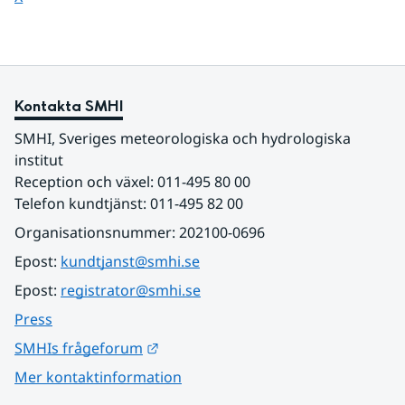
Kontakta SMHI
SMHI, Sveriges meteorologiska och hydrologiska 
institut
Reception och växel: 011-495 80 00
Telefon kundtjänst: 011-495 82 00
Organisationsnummer: 202100-0696
Epost: 
kundtjanst@smhi.se
Epost: 
registrator@smhi.se
Press
Länk till annan webbplats.
SMHIs frågeforum
Mer kontaktinformation