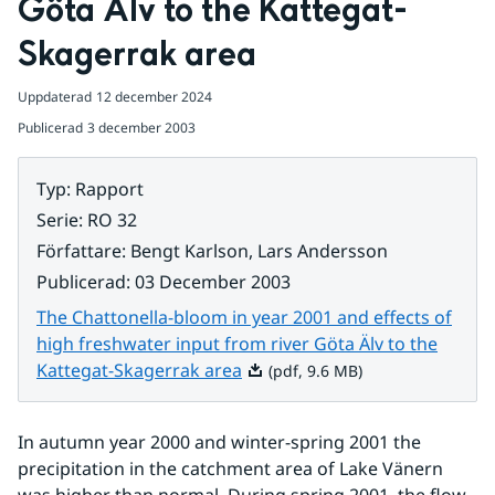
Göta Älv to the Kattegat-
Skagerrak area
Uppdaterad
12 december 2024
Publicerad
3 december 2003
Typ
:
Rapport
Serie
:
RO 32
Författare
:
Bengt Karlson, Lars Andersson
Publicerad
:
03 December 2003
The Chattonella-bloom in year 2001 and effects of
high freshwater input from river Göta Älv to the
Pdf, 9.6 MB.
Kattegat-Skagerrak area
(pdf, 9.6 MB)
In autumn year 2000 and winter-spring 2001 the 
precipitation in the catchment area of Lake Vänern 