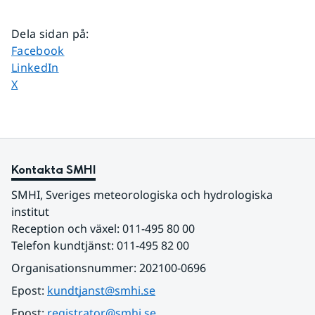
Dela sidan på
:
Dela sidan på
Facebook
Dela sidan på
LinkedIn
Dela sidan på
X
Kontakta SMHI
SMHI, Sveriges meteorologiska och hydrologiska 
institut
Reception och växel: 011-495 80 00
Telefon kundtjänst: 011-495 82 00
Organisationsnummer: 202100-0696
Epost: 
kundtjanst@smhi.se
Epost: 
registrator@smhi.se