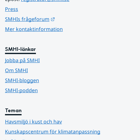
Press
Länk till annan webbplats.
SMHIs frågeforum
Mer kontaktinformation
SMHI-länkar
Jobba på SMHI
Om SMHI
SMHI-bloggen
SMHI-podden
Teman
Havsmiljö i kust och hav
Kunskapscentrum för klimatanpassning