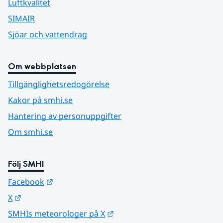
Luftkvalitet
SIMAIR
Sjöar och vattendrag
Om webbplatsen
Tillgänglighetsredogörelse
Kakor på smhi.se
Hantering av personuppgifter
Om smhi.se
Följ SMHI
Länk till annan webbplats.
Facebook
Länk till annan webbplats.
X
Länk till annan webbplats.
SMHIs meteorologer på X