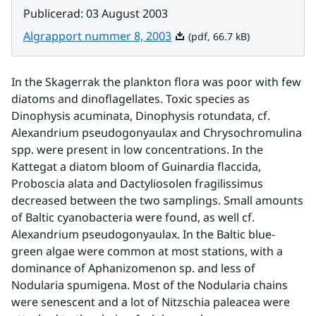
Publicerad
:
03 August 2003
Pdf, 66.7 kB.
Algrapport nummer 8, 2003
(pdf, 66.7 kB)
In the Skagerrak the plankton flora was poor with few 
diatoms and dinoflagellates. Toxic species as 
Dinophysis acuminata, Dinophysis rotundata, cf. 
Alexandrium pseudogonyaulax and Chrysochromulina 
spp. were present in low concentrations. In the 
Kattegat a diatom bloom of Guinardia flaccida, 
Proboscia alata and Dactyliosolen fragilissimus 
decreased between the two samplings. Small amounts 
of Baltic cyanobacteria were found, as well cf. 
Alexandrium pseudogonyaulax. In the Baltic blue-
green algae were common at most stations, with a 
dominance of Aphanizomenon sp. and less of 
Nodularia spumigena. Most of the Nodularia chains 
were senescent and a lot of Nitzschia paleacea were 