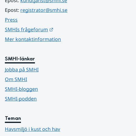
Epost: 
kundtjanst@smhi.se
Epost: 
registrator@smhi.se
Press
Länk till annan webbplats.
SMHIs frågeforum
Mer kontaktinformation
SMHI-länkar
Jobba på SMHI
Om SMHI
SMHI-bloggen
SMHI-podden
Teman
Havsmiljö i kust och hav