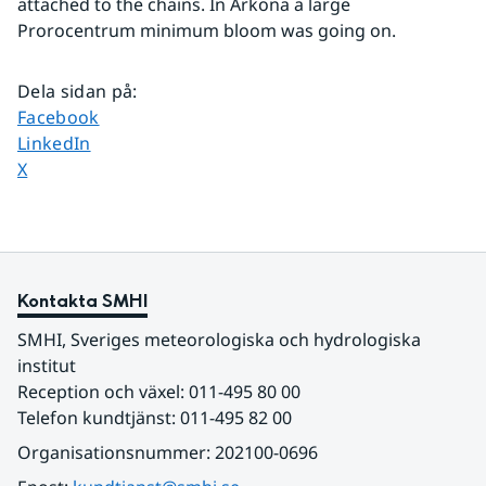
attached to the chains. In Arkona a large 
Prorocentrum minimum bloom was going on.
Dela sidan på
:
Dela sidan på
Facebook
Dela sidan på
LinkedIn
Dela sidan på
X
Kontakta SMHI
SMHI, Sveriges meteorologiska och hydrologiska 
institut
Reception och växel: 011-495 80 00
Telefon kundtjänst: 011-495 82 00
Organisationsnummer: 202100-0696