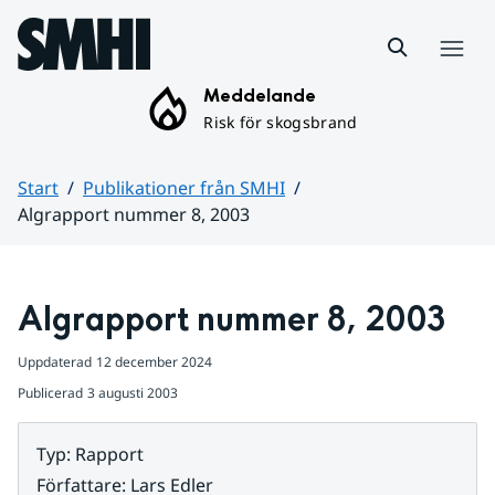
Hoppa till sidans innehåll
Meny
Meddelande
Risk för skogsbrand
Start
Publikationer från SMHI
Algrapport nummer 8, 2003
Huvudinnehåll
Algrapport nummer 8, 2003
Uppdaterad
12 december 2024
Publicerad
3 augusti 2003
Typ
:
Rapport
Författare
:
Lars Edler