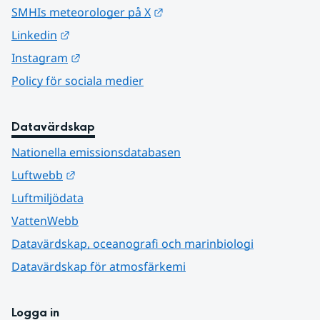
Länk till annan webbplats.
SMHIs meteorologer på X
Länk till annan webbplats.
Linkedin
Länk till annan webbplats.
Instagram
Policy för sociala medier
Datavärdskap
Nationella emissionsdatabasen
Länk till annan webbplats.
Luftwebb
Luftmiljödata
VattenWebb
Datavärdskap, oceanografi och marinbiologi
Datavärdskap för atmosfärkemi
Logga in