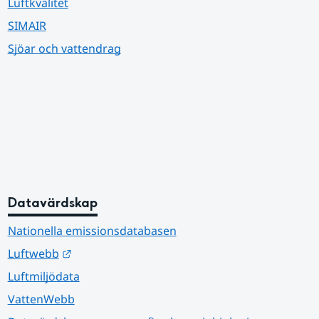
Luftkvalitet
SIMAIR
Sjöar och vattendrag
Datavärdskap
Nationella emissionsdatabasen
Länk till annan webbplats.
Luftwebb
Luftmiljödata
VattenWebb