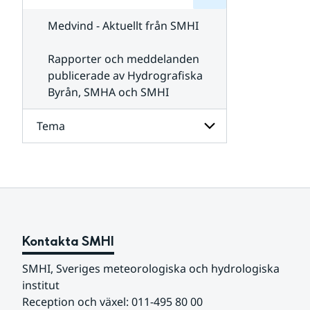
för
SMHI
Kontakta
Medvind - Aktuellt från SMHI
SMHI
Rapporter och meddelanden
publicerade av Hydrografiska
Byrån, SMHA och SMHI
Tema
Undersidor
för
Tema
Kontakta SMHI
SMHI, Sveriges meteorologiska och hydrologiska 
institut
Reception och växel: 011-495 80 00