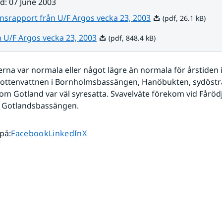
ad
:
07 June 2003
Pdf, 26.1 kB.
nsrapport från U/F Argos vecka 23, 2003
(pdf, 26.1 kB)
Pdf, 848.4 kB.
n U/F Argos vecka 23, 2003
(pdf, 848.4 kB)
erna var normala eller något lägre än normala för årstiden i 
ottenvattnen i Bornholmsbassängen, Hanöbukten, sydöstra
om Gotland var väl syresatta. Svavelväte förekom vid Fårödj
a Gotlandsbassängen.
Dela sidan på
Dela sidan på
Dela sidan på
 på
:
Facebook
LinkedIn
X