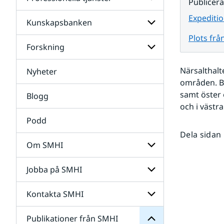
Undersidor
Publicer
för
Data
Expeditio
Kunskapsbanken
Undersidor
för
Plots frå
Professionella
Forskning
Undersidor
tjänster
för
Kunskapsbanken
Närsalthalt
Nyheter
Undersidor
för
områden. B
Forskning
samt öster 
Blogg
och i västr
Podd
Dela sidan
Om SMHI
SMHI
från
Jobba på SMHI
Undersidor
Publikationer
för
för
Om
Undersidor
Kontakta SMHI
Undersidor
SMHI
för
Jobba
Publikationer från SMHI
Undersidor
på