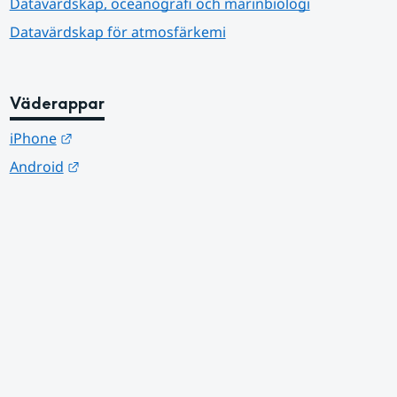
Datavärdskap, oceanografi och marinbiologi
Datavärdskap för atmosfärkemi
Väderappar
Länk till annan webbplats.
iPhone
Länk till annan webbplats.
Android