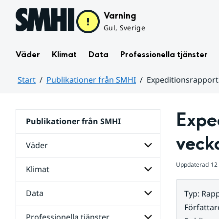
Hoppa till sidans innehåll
Varning
Gul, Sverige
Väder
Klimat
Data
Professionella tjänster
Start
Publikationer från SMHI
Expeditionsrapport
Huvudinnehåll
Exped
Publikationer från SMHI
veck
Väder
Uppdaterad
12
Klimat
Undersidor
för
Väder
Data
Typ
:
Rapp
Undersidor
för
Författar
Klimat
Professionella tjänster