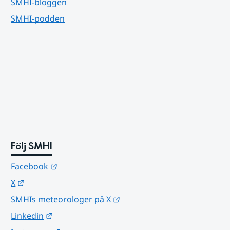
SMHI-bloggen
SMHI-podden
Följ SMHI
Länk till annan webbplats.
Facebook
Länk till annan webbplats.
X
Länk till annan webbplats.
SMHIs meteorologer på X
Länk till annan webbplats.
Linkedin