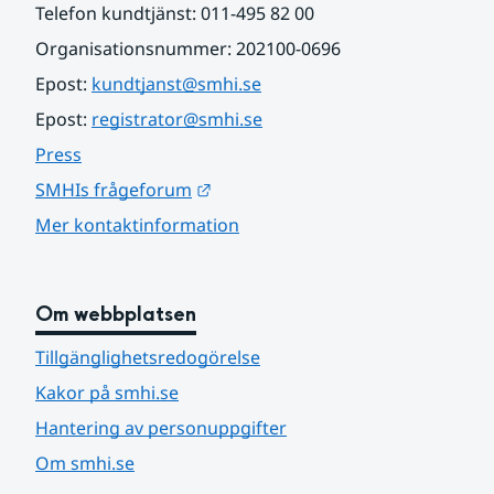
Telefon kundtjänst: 011-495 82 00
Organisationsnummer: 202100-0696
Epost: 
kundtjanst@smhi.se
Epost: 
registrator@smhi.se
Press
Länk till annan webbplats.
SMHIs frågeforum
Mer kontaktinformation
Om webbplatsen
Tillgänglighetsredogörelse
Kakor på smhi.se
Hantering av personuppgifter
Om smhi.se