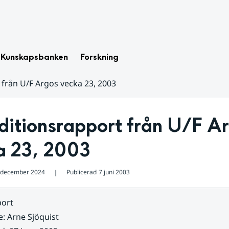
Kunskapsbanken
Forskning
 från U/F Argos vecka 23, 2003
itionsrapport från U/F Ar
a 23, 2003
 december 2024
Publicerad
7 juni 2003
❘
ort
e
:
Arne Sjöquist