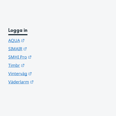
Logga in
Länk till annan webbplats.
AQUA
Länk till annan webbplats.
SIMAIR
Länk till annan webbplats.
SMHI Pro
Länk till annan webbplats.
Timbr
Länk till annan webbplats.
Vinterväg
Länk till annan webbplats.
Väderlarm