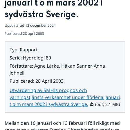
januari t o m mars 2002 i 
sydvästra Sverige.
Uppdaterad
12 december 2024
Publicerad
28 april 2003
Typ
:
Rapport
Serie
:
Hydrologi 89
Författare
:
Agne Lärke, Håkan Sanner, Anna
Johnell
Publicerad
:
28 April 2003
Utvärdering av SMHIs prognos och
varningstjänsts verksamhet under flödena januari
Pdf, 2.1 MB.
t o m mars 2002 i sydvästra Sverige.
(pdf, 2.1 MB)
Mellan den 16 januari och 13 februari föll rikligt med 