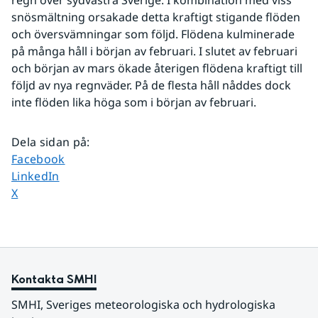
regn över sydvästra Sverige. I kombination med viss 
snösmältning orsakade detta kraftigt stigande flöden 
och översvämningar som följd. Flödena kulminerade 
på många håll i början av februari. I slutet av februari 
och början av mars ökade återigen flödena kraftigt till 
följd av nya regnväder. På de flesta håll nåddes dock 
inte flöden lika höga som i början av februari.
Dela sidan på
:
Dela sidan på
Facebook
Dela sidan på
LinkedIn
Dela sidan på
X
Kontakta SMHI
SMHI, Sveriges meteorologiska och hydrologiska 