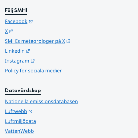
Följ SMHI
Länk till annan webbplats.
Facebook
Länk till annan webbplats.
X
Länk till annan webbplats.
SMHIs meteorologer på X
Länk till annan webbplats.
Linkedin
Länk till annan webbplats.
Instagram
Policy för sociala medier
Datavärdskap
Nationella emissionsdatabasen
Länk till annan webbplats.
Luftwebb
Luftmiljödata
VattenWebb