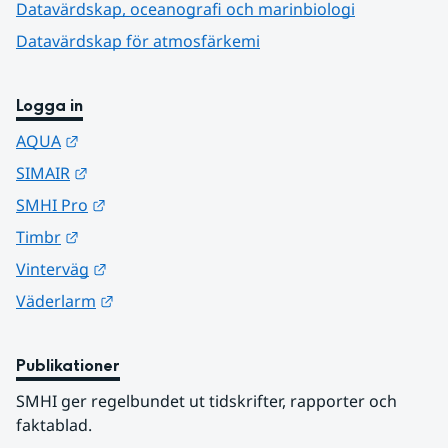
Datavärdskap, oceanografi och marinbiologi
Datavärdskap för atmosfärkemi
Logga in
Länk till annan webbplats.
AQUA
Länk till annan webbplats.
SIMAIR
Länk till annan webbplats.
SMHI Pro
Länk till annan webbplats.
Timbr
Länk till annan webbplats.
Vinterväg
Länk till annan webbplats.
Väderlarm
Publikationer
SMHI ger regelbundet ut tidskrifter, rapporter och 
faktablad.