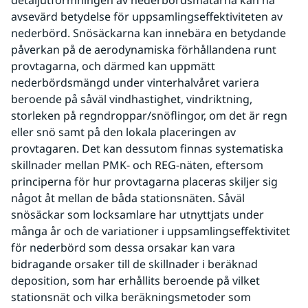
detaljutformningen av nederbördsmätarna kan ha 
avsevärd betydelse för uppsamlingseffektiviteten av 
nederbörd. Snösäckarna kan innebära en betydande 
påverkan på de aerodynamiska förhållandena runt 
provtagarna, och därmed kan uppmätt 
nederbördsmängd under vinterhalvåret variera 
beroende på såväl vindhastighet, vindriktning, 
storleken på regndroppar/snöflingor, om det är regn 
eller snö samt på den lokala placeringen av 
provtagaren. Det kan dessutom finnas systematiska 
skillnader mellan PMK- och REG-näten, eftersom 
principerna för hur provtagarna placeras skiljer sig 
något åt mellan de båda stationsnäten. Såväl 
snösäckar som locksamlare har utnyttjats under 
många år och de variationer i uppsamlingseffektivitet 
för nederbörd som dessa orsakar kan vara 
bidragande orsaker till de skillnader i beräknad 
deposition, som har erhållits beroende på vilket 
stationsnät och vilka beräkningsmetoder som 