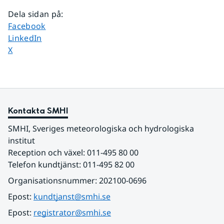
Dela sidan på
:
Dela sidan på
Facebook
Dela sidan på
LinkedIn
Dela sidan på
X
Kontakta SMHI
SMHI, Sveriges meteorologiska och hydrologiska 
institut
Reception och växel: 011-495 80 00
Telefon kundtjänst: 011-495 82 00
Organisationsnummer: 202100-0696
Epost: 
kundtjanst@smhi.se
Epost: 
registrator@smhi.se