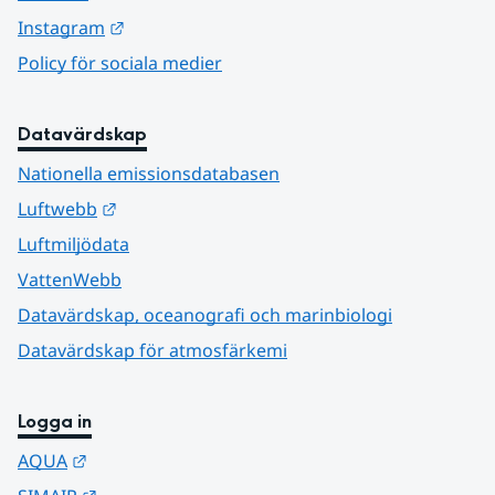
Länk till annan webbplats.
Instagram
Policy för sociala medier
Datavärdskap
Nationella emissionsdatabasen
Länk till annan webbplats.
Luftwebb
Luftmiljödata
VattenWebb
Datavärdskap, oceanografi och marinbiologi
Datavärdskap för atmosfärkemi
Logga in
Länk till annan webbplats.
AQUA