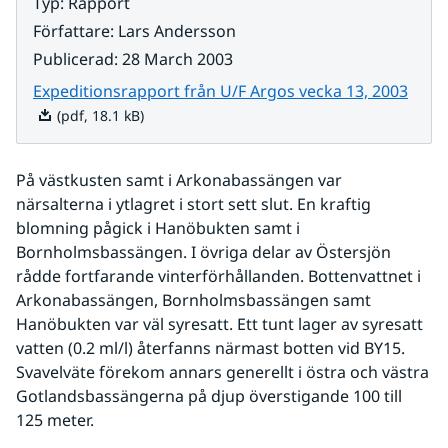
Typ
:
Rapport
Författare
:
Lars Andersson
Publicerad
:
28 March 2003
Pdf, 
Expeditionsrapport från U/F Argos vecka 13, 2003
(pdf, 18.1 kB)
På västkusten samt i Arkonabassängen var 
närsalterna i ytlagret i stort sett slut. En kraftig 
blomning pågick i Hanöbukten samt i 
Bornholmsbassängen. I övriga delar av Östersjön 
rådde fortfarande vinterförhållanden. Bottenvattnet i 
Arkonabassängen, Bornholmsbassängen samt 
Hanöbukten var väl syresatt. Ett tunt lager av syresatt 
vatten (0.2 ml/l) återfanns närmast botten vid BY15. 
Svavelväte förekom annars generellt i östra och västra 
Gotlandsbassängerna på djup överstigande 100 till 
125 meter.