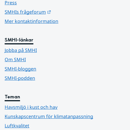
Press
Länk till annan webbplats.
SMHIs frågeforum
Mer kontaktinformation
SMHI-länkar
Jobba på SMHI
Om SMHI
SMHI-bloggen
SMHI-podden
Teman
Havsmiljö i kust och hav
Kunskapscentrum för klimatanpassning
Luftkvalitet