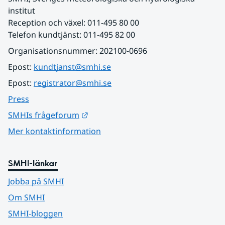
institut
Reception och växel: 011-495 80 00
Telefon kundtjänst: 011-495 82 00
Organisationsnummer: 202100-0696
Epost: 
kundtjanst@smhi.se
Epost: 
registrator@smhi.se
Press
Länk till annan webbplats.
SMHIs frågeforum
Mer kontaktinformation
SMHI-länkar
Jobba på SMHI
Om SMHI
SMHI-bloggen