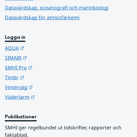
Datavärdskap, oceanografi och marinbiologi
Datavärdskap för atmosfärkemi
Logga in
Länk till annan webbplats.
AQUA
Länk till annan webbplats.
SIMAIR
Länk till annan webbplats.
SMHI Pro
Länk till annan webbplats.
Timbr
Länk till annan webbplats.
Vinterväg
Länk till annan webbplats.
Väderlarm
Publikationer
SMHI ger regelbundet ut tidskrifter, rapporter och 
faktablad.