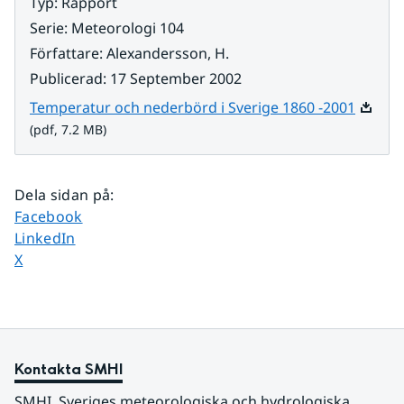
Typ
:
Rapport
Serie
:
Meteorologi 104
Författare
:
Alexandersson, H.
Publicerad
:
17 September 2002
Pdf, 7.
Temperatur och nederbörd i Sverige 1860 -2001
(pdf, 7.2 MB)
Dela sidan på
:
Dela sidan på
Facebook
Dela sidan på
LinkedIn
Dela sidan på
X
Kontakta SMHI
SMHI, Sveriges meteorologiska och hydrologiska 