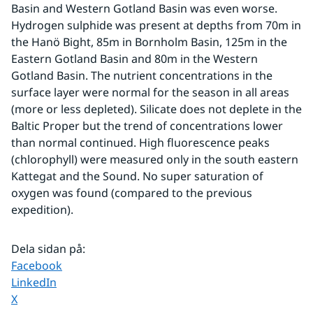
Basin and Western Gotland Basin was even worse. 
Hydrogen sulphide was present at depths from 70m in 
the Hanö Bight, 85m in Bornholm Basin, 125m in the 
Eastern Gotland Basin and 80m in the Western 
Gotland Basin. The nutrient concentrations in the 
surface layer were normal for the season in all areas 
(more or less depleted). Silicate does not deplete in the 
Baltic Proper but the trend of concentrations lower 
than normal continued. High fluorescence peaks 
(chlorophyll) were measured only in the south eastern 
Kattegat and the Sound. No super saturation of 
oxygen was found (compared to the previous 
expedition).
Dela sidan på
:
Dela sidan på
Facebook
Dela sidan på
LinkedIn
Dela sidan på
X