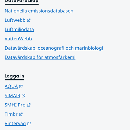
Datavärdskap
Nationella emissionsdatabasen
Länk till annan webbplats.
Luftwebb
Luftmiljödata
VattenWebb
Datavärdskap, oceanografi och marinbiologi
Datavärdskap för atmosfärkemi
Logga in
Länk till annan webbplats.
AQUA
Länk till annan webbplats.
SIMAIR
Länk till annan webbplats.
SMHI Pro
Länk till annan webbplats.
Timbr
Länk till annan webbplats.
Vinterväg