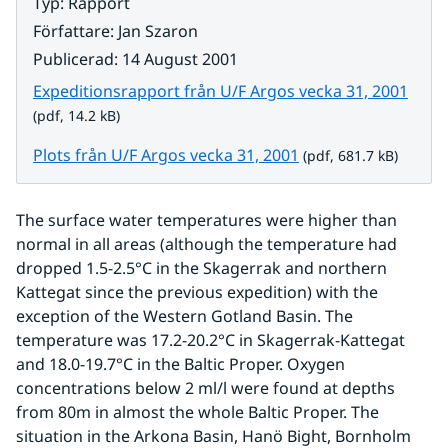
Typ
:
Rapport
Författare
:
Jan Szaron
Publicerad
:
14 August 2001
Pdf, 
Expeditionsrapport från U/F Argos vecka 31, 2001
(pdf, 14.2 kB)
Pdf, 681.7 kB.
Plots från U/F Argos vecka 31, 2001
(pdf, 681.7 kB)
The surface water temperatures were higher than 
normal in all areas (although the temperature had 
dropped 1.5-2.5°C in the Skagerrak and northern 
Kattegat since the previous expedition) with the 
exception of the Western Gotland Basin. The 
temperature was 17.2-20.2°C in Skagerrak-Kattegat 
and 18.0-19.7°C in the Baltic Proper. Oxygen 
concentrations below 2 ml/l were found at depths 
from 80m in almost the whole Baltic Proper. The 
situation in the Arkona Basin, Hanö Bight, Bornholm 