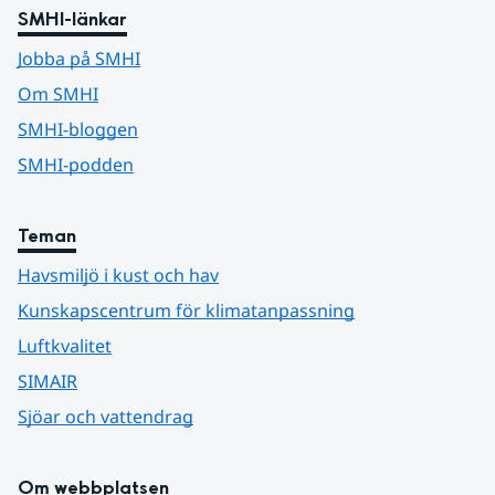
SMHI-länkar
Jobba på SMHI
Om SMHI
SMHI-bloggen
SMHI-podden
Teman
Havsmiljö i kust och hav
Kunskapscentrum för klimatanpassning
Luftkvalitet
SIMAIR
Sjöar och vattendrag
Om webbplatsen