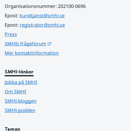
Organisationsnummer: 202100-0696
Epost: 
kundtjanst@smhi.se
Epost: 
registrator@smhi.se
Press
Länk till annan webbplats.
SMHIs frågeforum
Mer kontaktinformation
SMHI-länkar
Jobba på SMHI
Om SMHI
SMHI-bloggen
SMHI-podden
Teman