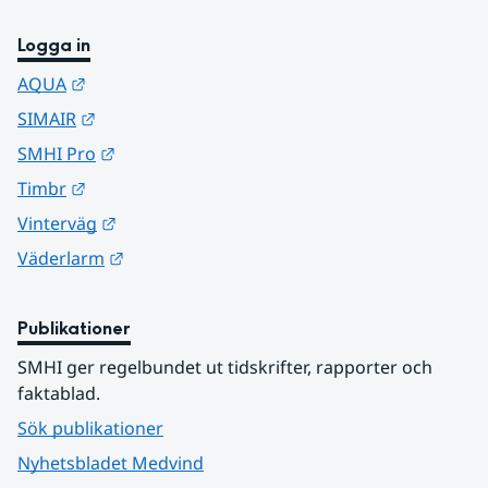
Logga in
Länk till annan webbplats.
AQUA
Länk till annan webbplats.
SIMAIR
Länk till annan webbplats.
SMHI Pro
Länk till annan webbplats.
Timbr
Länk till annan webbplats.
Vinterväg
Länk till annan webbplats.
Väderlarm
Publikationer
SMHI ger regelbundet ut tidskrifter, rapporter och 
faktablad.
Sök publikationer
Nyhetsbladet Medvind