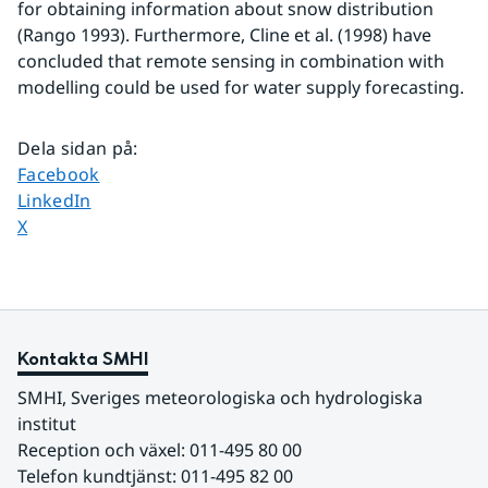
for obtaining information about snow distribution 
(Rango 1993). Furthermore, Cline et al. (1998) have 
concluded that remote sensing in combination with 
modelling could be used for water supply forecasting.
Dela sidan på
:
Dela sidan på
Facebook
Dela sidan på
LinkedIn
Dela sidan på
X
Kontakta SMHI
SMHI, Sveriges meteorologiska och hydrologiska 
institut
Reception och växel: 011-495 80 00
Telefon kundtjänst: 011-495 82 00