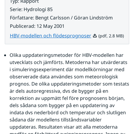
Typ
:
Rapport
Serie
:
Hydrologi 85
Författare
:
Bengt Carlsson / Göran Lindström
Publicerad
:
12 May 2001
Pdf, 2.8 MB.
HBV-modellen och flödesprognoser
(pdf, 2.8 MB)
Olika uppdateringsmetoder för HBV-modellen har 
utvecklats och jämförts. Metoderna har utvärderats 
i simuleringsexperiment där modellkörningar med 
observerade data användes som meteorologisk 
prognos. De olika uppdateringsmetoder som testats 
är dels autoregressiva, dvs de bygger på en 
korrektion av uppmätt fel före prognosens början, 
dels sådana som bygger på en uppdatering av 
indata dvs nederbörd och temperatur och slutligen 
sådana där modellens tillståndsvariabler 
uppdateras. Resultaten visar att alla metoderna 