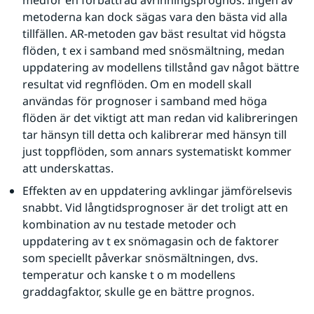
medför en förbättrad avrinningsprognos. Ingen av 
metoderna kan dock sägas vara den bästa vid alla 
tillfällen. AR-metoden gav bäst resultat vid högsta 
flöden, t ex i samband med snösmältning, medan 
uppdatering av modellens tillstånd gav något bättre 
resultat vid regnflöden. Om en modell skall 
användas för prognoser i samband med höga 
flöden är det viktigt att man redan vid kalibreringen 
tar hänsyn till detta och kalibrerar med hänsyn till 
just toppflöden, som annars systematiskt kommer 
att underskattas.
Effekten av en uppdatering avklingar jämförelsevis 
snabbt. Vid långtidsprognoser är det troligt att en 
kombination av nu testade metoder och 
uppdatering av t ex snömagasin och de faktorer 
som speciellt påverkar snösmältningen, dvs. 
temperatur och kanske t o m modellens 
graddagfaktor, skulle ge en bättre prognos.