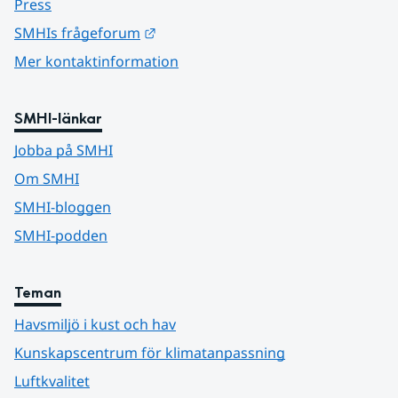
Press
Länk till annan webbplats.
SMHIs frågeforum
Mer kontaktinformation
SMHI-länkar
Jobba på SMHI
Om SMHI
SMHI-bloggen
SMHI-podden
Teman
Havsmiljö i kust och hav
Kunskapscentrum för klimatanpassning
Luftkvalitet