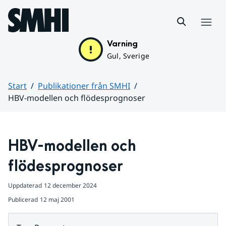
Hoppa till sidans innehåll
Meny
Varning
Gul, Sverige
Start
Publikationer från SMHI
HBV-modellen och flödesprognoser
Huvudinnehåll
HBV-modellen och 
flödesprognoser
Uppdaterad
12 december 2024
Publicerad
12 maj 2001