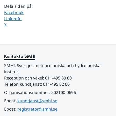
Dela sidan på
:
Dela sidan på
Facebook
Dela sidan på
LinkedIn
Dela sidan på
X
Kontakta SMHI
SMHI, Sveriges meteorologiska och hydrologiska 
institut
Reception och växel: 011-495 80 00
Telefon kundtjänst: 011-495 82 00
Organisationsnummer: 202100-0696
Epost: 
kundtjanst@smhi.se
Epost: 
registrator@smhi.se