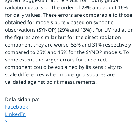
system suggests that the RMSE for hourly global 
radiation data is on the order of 28% and about 16% 
for daily values. These errors are comparable to those 
obtained for models purely based on synoptic 
observations (SYNOP) (29% and 13%) . For UV radiation 
the figures are similar but for the direct radiation 
component they are worse; 53% and 31% respectively 
compared to 25% and 15% for the SYNOP models. To 
some extent the larger errors for the direct 
component could be explained by its sensitivity to 
scale differences when model grid squares are 
validated against point measurements.
Dela sidan på
:
Dela sidan på
Facebook
Dela sidan på
LinkedIn
Dela sidan på
X