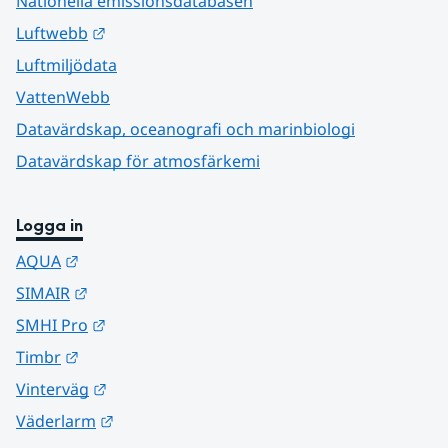
Nationella emissionsdatabasen
Länk till annan webbplats.
Luftwebb
Luftmiljödata
VattenWebb
Datavärdskap, oceanografi och marinbiologi
Datavärdskap för atmosfärkemi
Logga in
Länk till annan webbplats.
AQUA
Länk till annan webbplats.
SIMAIR
Länk till annan webbplats.
SMHI Pro
Länk till annan webbplats.
Timbr
Länk till annan webbplats.
Vinterväg
Länk till annan webbplats.
Väderlarm