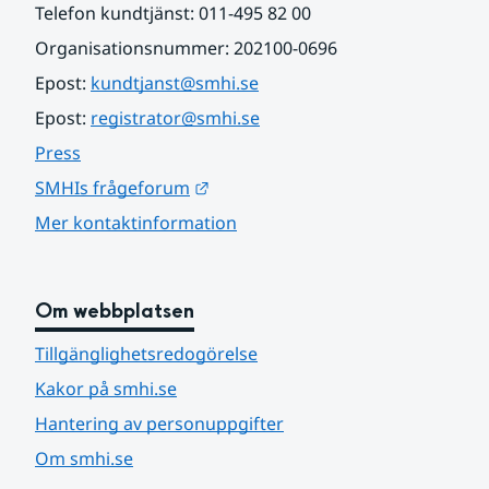
Telefon kundtjänst: 011-495 82 00
Organisationsnummer: 202100-0696
Epost: 
kundtjanst@smhi.se
Epost: 
registrator@smhi.se
Press
Länk till annan webbplats.
SMHIs frågeforum
Mer kontaktinformation
Om webbplatsen
Tillgänglighetsredogörelse
Kakor på smhi.se
Hantering av personuppgifter
Om smhi.se