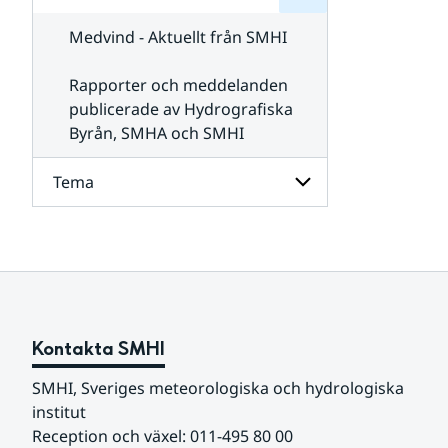
för
SMHI
Kontakta
Medvind - Aktuellt från SMHI
SMHI
Rapporter och meddelanden
publicerade av Hydrografiska
Byrån, SMHA och SMHI
Tema
Undersidor
för
Tema
Kontakta SMHI
SMHI, Sveriges meteorologiska och hydrologiska 
institut
Reception och växel: 011-495 80 00