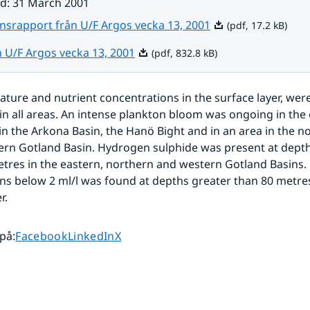
ad
:
31 March 2001
Pdf, 17.2 kB.
nsrapport från U/F Argos vecka 13, 2001
(pdf, 17.2 kB)
Pdf, 832.8 kB.
n U/F Argos vecka 13, 2001
(pdf, 832.8 kB)
ture and nutrient concentrations in the surface layer, were
in all areas. An intense plankton bloom was ongoing in the 
in the Arkona Basin, the Hanö Bight and in an area in the no
ern Gotland Basin. Hydrogen sulphide was present at depth
tres in the eastern, northern and western Gotland Basins.
ns below 2 ml/l was found at depths greater than 80 metres
r.
Dela sidan på
Dela sidan på
Dela sidan på
 på
:
Facebook
LinkedIn
X