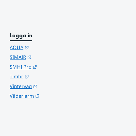
Logga in
Länk till annan webbplats.
AQUA
Länk till annan webbplats.
SIMAIR
Länk till annan webbplats.
SMHI Pro
Länk till annan webbplats.
Timbr
Länk till annan webbplats.
Vinterväg
Länk till annan webbplats.
Väderlarm