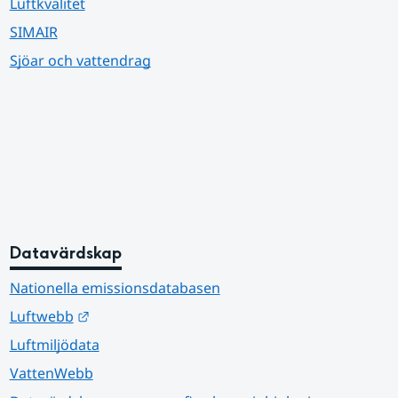
Luftkvalitet
SIMAIR
Sjöar och vattendrag
Datavärdskap
Nationella emissionsdatabasen
Länk till annan webbplats.
Luftwebb
Luftmiljödata
VattenWebb