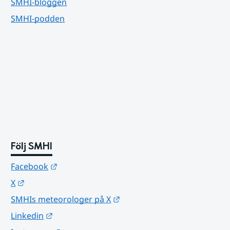
SMHI-bloggen
SMHI-podden
Följ SMHI
Länk till annan webbplats.
Facebook
Länk till annan webbplats.
X
Länk till annan webbplats.
SMHIs meteorologer på X
Länk till annan webbplats.
Linkedin