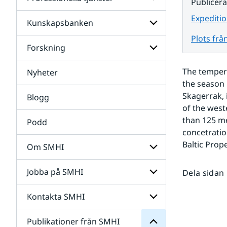
Undersidor
Publicer
för
Data
Expeditio
Kunskapsbanken
Undersidor
för
Plots frå
Professionella
Forskning
Undersidor
tjänster
för
Kunskapsbanken
The tempera
Nyheter
Undersidor
för
the season 
Forskning
Skagerrak, 
Blogg
of the west
than 125 me
Podd
concetratio
Baltic Prope
Om SMHI
SMHI
från
Jobba på SMHI
Dela sidan
Undersidor
Publikationer
för
för
Om
Undersidor
Kontakta SMHI
Undersidor
SMHI
för
Jobba
Publikationer från SMHI
Undersidor
på