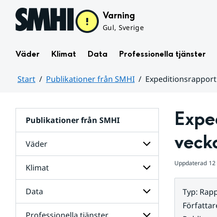
Hoppa till sidans innehåll
Varning
Gul, Sverige
Väder
Klimat
Data
Professionella tjänster
Start
Publikationer från SMHI
Expeditionsrapport
Huvudinnehåll
Exped
Publikationer från SMHI
veck
Väder
Uppdaterad
12
Klimat
Undersidor
för
Väder
Data
Typ
:
Rapp
Undersidor
för
Författar
Klimat
Professionella tjänster