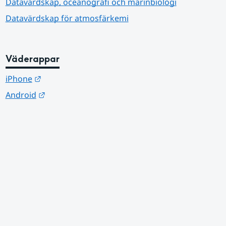
Datavärdskap, oceanografi och marinbiologi
Datavärdskap för atmosfärkemi
Väderappar
Länk till annan webbplats.
iPhone
Länk till annan webbplats.
Android