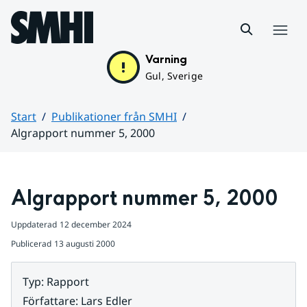
Hoppa till sidans innehåll
Meny
Varning
Gul, Sverige
Start
Publikationer från SMHI
Algrapport nummer 5, 2000
Huvudinnehåll
Algrapport nummer 5, 2000
Uppdaterad
12 december 2024
Publicerad
13 augusti 2000
Typ
:
Rapport
Författare
:
Lars Edler