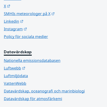
Länk till annan webbplats.
X
Länk till annan webbplats.
SMHIs meteorologer på X
Länk till annan webbplats.
Linkedin
Länk till annan webbplats.
Instagram
Policy för sociala medier
Datavärdskap
Nationella emissionsdatabasen
Länk till annan webbplats.
Luftwebb
Luftmiljödata
VattenWebb
Datavärdskap, oceanografi och marinbiologi
Datavärdskap för atmosfärkemi