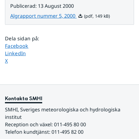
Publicerad
:
13 August 2000
Pdf, 149 kB.
Algrapport nummer 5, 2000
(pdf, 149 kB)
Dela sidan på
:
Dela sidan på
Facebook
Dela sidan på
LinkedIn
Dela sidan på
X
Kontakta SMHI
SMHI, Sveriges meteorologiska och hydrologiska 
institut
Reception och växel: 011-495 80 00
Telefon kundtjänst: 011-495 82 00