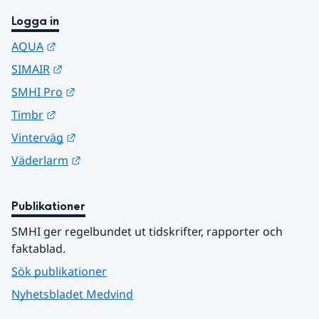
Logga in
Länk till annan webbplats.
AQUA
Länk till annan webbplats.
SIMAIR
Länk till annan webbplats.
SMHI Pro
Länk till annan webbplats.
Timbr
Länk till annan webbplats.
Vinterväg
Länk till annan webbplats.
Väderlarm
Publikationer
SMHI ger regelbundet ut tidskrifter, rapporter och 
faktablad.
Sök publikationer
Nyhetsbladet Medvind