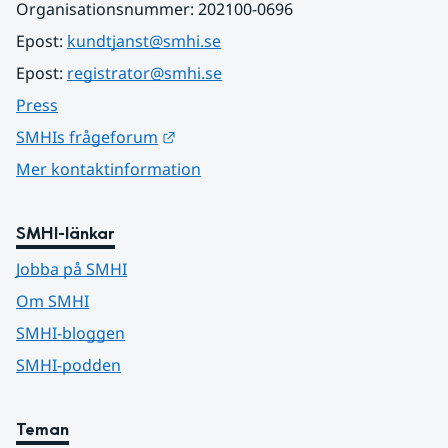
Organisationsnummer: 202100-0696
Epost: 
kundtjanst@smhi.se
Epost: 
registrator@smhi.se
Press
Länk till annan webbplats.
SMHIs frågeforum
Mer kontaktinformation
SMHI-länkar
Jobba på SMHI
Om SMHI
SMHI-bloggen
SMHI-podden
Teman