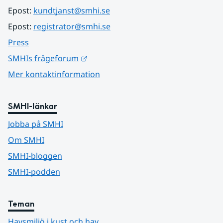
Epost: 
kundtjanst@smhi.se
Epost: 
registrator@smhi.se
Press
Länk till annan webbplats.
SMHIs frågeforum
Mer kontaktinformation
SMHI-länkar
Jobba på SMHI
Om SMHI
SMHI-bloggen
SMHI-podden
Teman
Havsmiljö i kust och hav