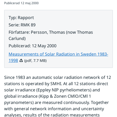
Publicerad
12 maj 2000
Typ
:
Rapport
Serie
:
RMK 89
Författare
:
Persson, Thomas (now Thomas
Carlund)
Publicerad
:
12 May 2000
Measurements of Solar Radiation in Sweden 1983-
Pdf, 7.7 MB.
1998
(pdf, 7.7 MB)
Since 1983 an automatic solar radiation network of 12 
stations is operated by SMHI. At all 12 stations direct 
solar irradiance (Eppley NIP pyrheliometers) and 
global irradiance (Kipp & Zonen CMlO/CMl 1 
pyranometers) are measured continuously. Together 
with general network information and uncertainty 
analyses, results of the radiation measurements 