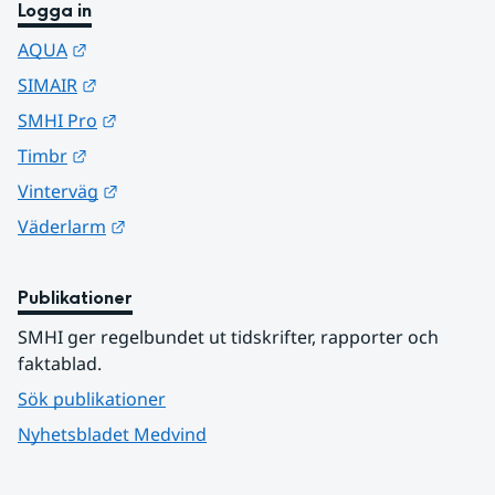
Logga in
Länk till annan webbplats.
AQUA
Länk till annan webbplats.
SIMAIR
Länk till annan webbplats.
SMHI Pro
Länk till annan webbplats.
Timbr
Länk till annan webbplats.
Vinterväg
Länk till annan webbplats.
Väderlarm
Publikationer
SMHI ger regelbundet ut tidskrifter, rapporter och 
faktablad.
Sök publikationer
Nyhetsbladet Medvind