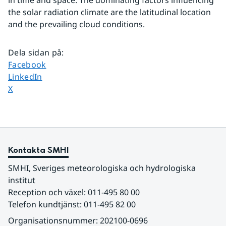
in time and space. The dominating factors influencing 
the solar radiation climate are the latitudinal location 
and the prevailing cloud conditions.
Dela sidan på
:
Dela sidan på
Facebook
Dela sidan på
LinkedIn
Dela sidan på
X
Kontakta SMHI
SMHI, Sveriges meteorologiska och hydrologiska 
institut
Reception och växel: 011-495 80 00
Telefon kundtjänst: 011-495 82 00
Organisationsnummer: 202100-0696