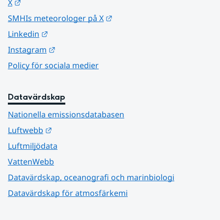
Länk till annan webbplats.
X
Länk till annan webbplats.
SMHIs meteorologer på X
Länk till annan webbplats.
Linkedin
Länk till annan webbplats.
Instagram
Policy för sociala medier
Datavärdskap
Nationella emissionsdatabasen
Länk till annan webbplats.
Luftwebb
Luftmiljödata
VattenWebb
Datavärdskap, oceanografi och marinbiologi
Datavärdskap för atmosfärkemi