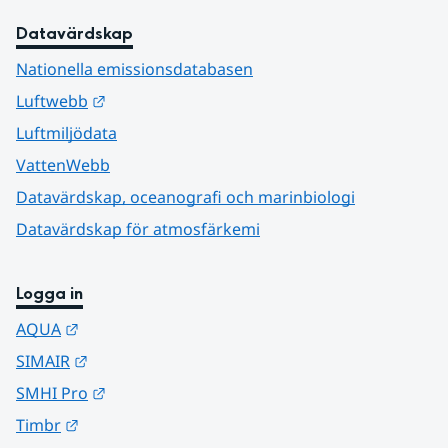
Datavärdskap
Nationella emissionsdatabasen
Länk till annan webbplats.
Luftwebb
Luftmiljödata
VattenWebb
Datavärdskap, oceanografi och marinbiologi
Datavärdskap för atmosfärkemi
Logga in
Länk till annan webbplats.
AQUA
Länk till annan webbplats.
SIMAIR
Länk till annan webbplats.
SMHI Pro
Länk till annan webbplats.
Timbr