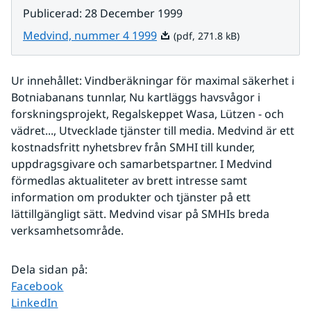
Publicerad
:
28 December 1999
Pdf, 271.8 kB.
Medvind, nummer 4 1999
(pdf, 271.8 kB)
Ur innehållet: Vindberäkningar för maximal säkerhet i 
Botniabanans tunnlar, Nu kartläggs havsvågor i 
forskningsprojekt, Regalskeppet Wasa, Lützen - och 
vädret..., Utvecklade tjänster till media. Medvind är ett 
kostnadsfritt nyhetsbrev från SMHI till kunder, 
uppdragsgivare och samarbetspartner. I Medvind 
förmedlas aktualiteter av brett intresse samt 
information om produkter och tjänster på ett 
lättillgängligt sätt. Medvind visar på SMHIs breda 
verksamhetsområde. 
Dela sidan på
:
Dela sidan på
Facebook
Dela sidan på
LinkedIn