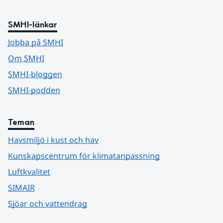
SMHI-länkar
Jobba på SMHI
Om SMHI
SMHI-bloggen
SMHI-podden
Teman
Havsmiljö i kust och hav
Kunskapscentrum för klimatanpassning
Luftkvalitet
SIMAIR
Sjöar och vattendrag