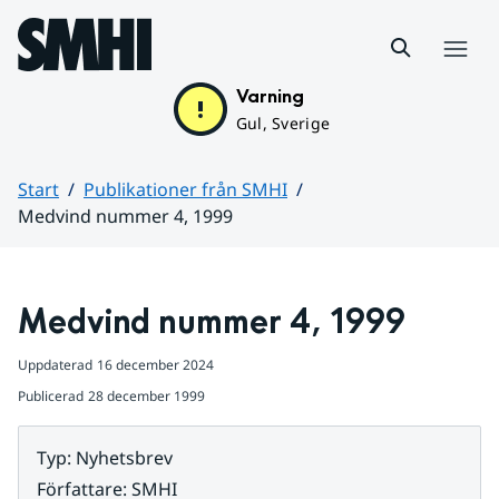
Hoppa till sidans innehåll
Meny
Varning
Gul, Sverige
Start
Publikationer från SMHI
Medvind nummer 4, 1999
Huvudinnehåll
Medvind nummer 4, 1999
Uppdaterad
16 december 2024
Publicerad
28 december 1999
Typ
:
Nyhetsbrev
Författare
:
SMHI