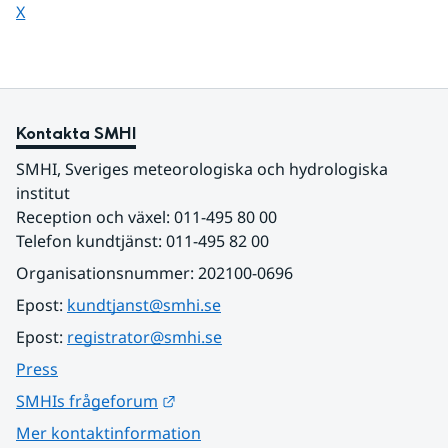
Dela sidan på
X
Kontakta SMHI
SMHI, Sveriges meteorologiska och hydrologiska 
institut
Reception och växel: 011-495 80 00
Telefon kundtjänst: 011-495 82 00
Organisationsnummer: 202100-0696
Epost: 
kundtjanst@smhi.se
Epost: 
registrator@smhi.se
Press
Länk till annan webbplats.
SMHIs frågeforum
Mer kontaktinformation