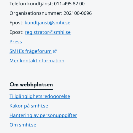
Telefon kundtjänst: 011-495 82 00
Organisationsnummer: 202100-0696
Epost: 
kundtjanst@smhi.se
Epost: 
registrator@smhi.se
Press
Länk till annan webbplats.
SMHIs frågeforum
Mer kontaktinformation
Om webbplatsen
Tillgänglighetsredogörelse
Kakor på smhi.se
Hantering av personuppgifter
Om smhi.se