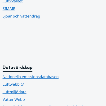
Luftkvalitet
SIMAIR
Sjöar och vattendrag
Datavärdskap
Nationella emissionsdatabasen
Länk till annan webbplats.
Luftwebb
Luftmiljödata
VattenWebb