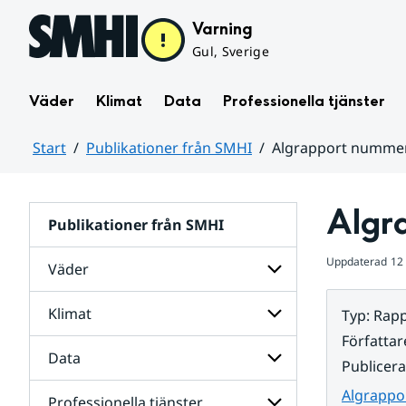
Hoppa till sidans innehåll
Varning
Gul, Sverige
Väder
Klimat
Data
Professionella tjänster
Start
Publikationer från SMHI
Algrapport nummer
Huvudinnehåll
Algr
Publikationer från SMHI
Uppdaterad
12
Väder
Klimat
Typ
:
Rapp
Undersidor
för
Författar
Väder
Data
Undersidor
Publicer
för
Klimat
Algrappo
Professionella tjänster