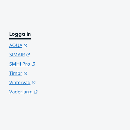
Logga in
Länk till annan webbplats.
AQUA
Länk till annan webbplats.
SIMAIR
Länk till annan webbplats.
SMHI Pro
Länk till annan webbplats.
Timbr
Länk till annan webbplats.
Vinterväg
Länk till annan webbplats.
Väderlarm