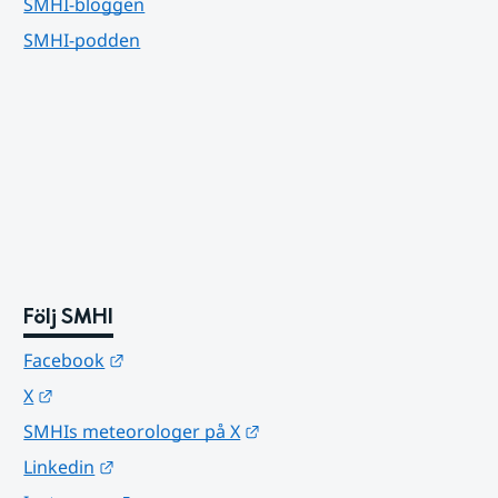
SMHI-bloggen
SMHI-podden
Följ SMHI
Länk till annan webbplats.
Facebook
Länk till annan webbplats.
X
Länk till annan webbplats.
SMHIs meteorologer på X
Länk till annan webbplats.
Linkedin