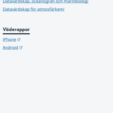
Datavärdskap, oceanografi och marinbiologi
Datavärdskap för atmosfärkemi
Väderappar
Länk till annan webbplats.
iPhone
Länk till annan webbplats.
Android