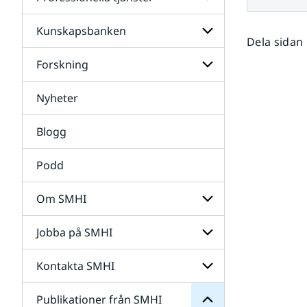
Undersidor
för
Data
Kunskapsbanken
Undersidor
Dela sidan
för
Professionella
Forskning
Undersidor
tjänster
för
Kunskapsbanken
Nyheter
Undersidor
för
Forskning
Blogg
Podd
Om SMHI
SMHI
från
Jobba på SMHI
Undersidor
Publikationer
för
för
Om
Undersidor
Kontakta SMHI
Undersidor
SMHI
för
Jobba
Publikationer från SMHI
Undersidor
på