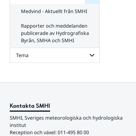
för
SMHI
Kontakta
Medvind - Aktuellt från SMHI
SMHI
Rapporter och meddelanden
publicerade av Hydrografiska
Byrån, SMHA och SMHI
Tema
Undersidor
för
Tema
Kontakta SMHI
SMHI, Sveriges meteorologiska och hydrologiska 
institut
Reception och växel: 011-495 80 00