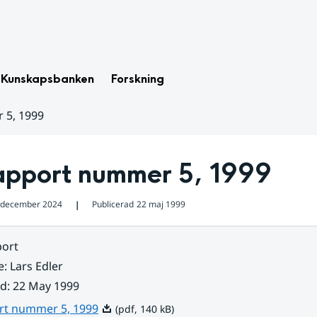
Kunskapsbanken
Forskning
 5, 1999
apport nummer 5, 1999
 december 2024
Publicerad
22 maj 1999
❘
ort
e
:
Lars Edler
ad
:
22 May 1999
Pdf, 140 kB.
rt nummer 5, 1999
(pdf, 140 kB)