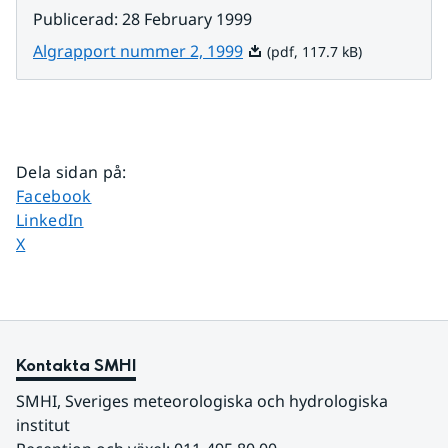
Publicerad
:
28 February 1999
Pdf, 117.7 kB.
Algrapport nummer 2, 1999
(pdf, 117.7 kB)
Dela sidan på
:
Dela sidan på
Facebook
Dela sidan på
LinkedIn
Dela sidan på
X
Kontakta SMHI
SMHI, Sveriges meteorologiska och hydrologiska 
institut