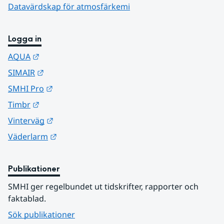
Datavärdskap för atmosfärkemi
Logga in
Länk till annan webbplats.
AQUA
Länk till annan webbplats.
SIMAIR
Länk till annan webbplats.
SMHI Pro
Länk till annan webbplats.
Timbr
Länk till annan webbplats.
Vinterväg
Länk till annan webbplats.
Väderlarm
Publikationer
SMHI ger regelbundet ut tidskrifter, rapporter och 
faktablad.
Sök publikationer