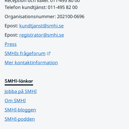
Reception och växel: 011-495 80 00
Telefon kundtjänst: 011-495 82 00
Organisationsnummer: 202100-0696
Epost: 
kundtjanst@smhi.se
Epost: 
registrator@smhi.se
Press
Länk till annan webbplats.
SMHIs frågeforum
Mer kontaktinformation
SMHI-länkar
Jobba på SMHI
Om SMHI
SMHI-bloggen
SMHI-podden