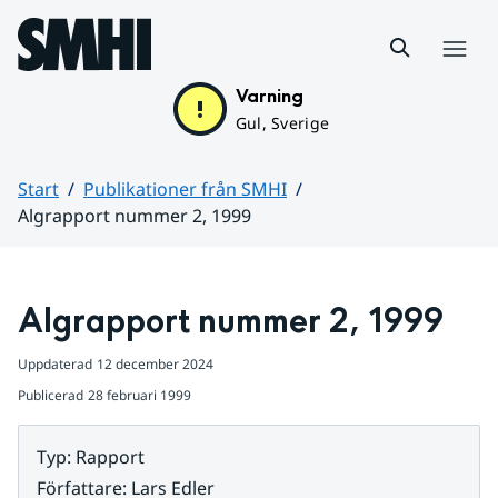
Hoppa till sidans innehåll
Meny
Varning
Gul, Sverige
Start
Publikationer från SMHI
Algrapport nummer 2, 1999
Huvudinnehåll
Algrapport nummer 2, 1999
Uppdaterad
12 december 2024
Publicerad
28 februari 1999
Typ
:
Rapport
Författare
:
Lars Edler