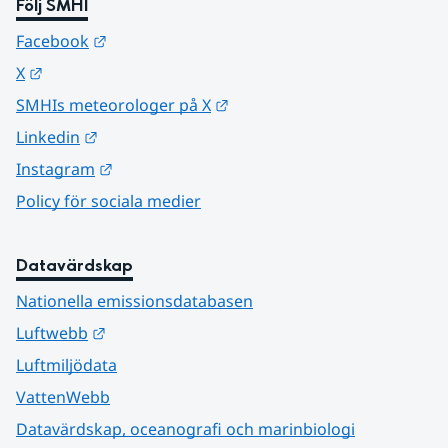
Följ SMHI
Länk till annan webbplats.
Facebook
Länk till annan webbplats.
X
Länk till annan webbplats.
SMHIs meteorologer på X
Länk till annan webbplats.
Linkedin
Länk till annan webbplats.
Instagram
Policy för sociala medier
Datavärdskap
Nationella emissionsdatabasen
Länk till annan webbplats.
Luftwebb
Luftmiljödata
VattenWebb
Datavärdskap, oceanografi och marinbiologi