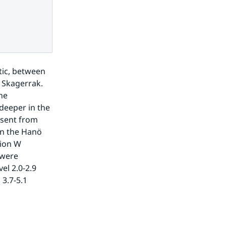
.
ic, between 
 Skagerrak. 
e 
deeper in the 
sent from 
n the Hanö 
ion W 
were 
l 2.0-2.9 
3.7-5.1 