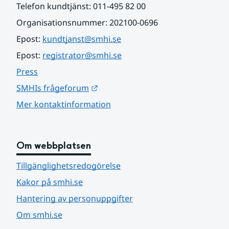
Telefon kundtjänst: 011-495 82 00
Organisationsnummer: 202100-0696
Epost: 
kundtjanst@smhi.se
Epost: 
registrator@smhi.se
Press
Länk till annan webbplats.
SMHIs frågeforum
Mer kontaktinformation
Om webbplatsen
Tillgänglighetsredogörelse
Kakor på smhi.se
Hantering av personuppgifter
Om smhi.se