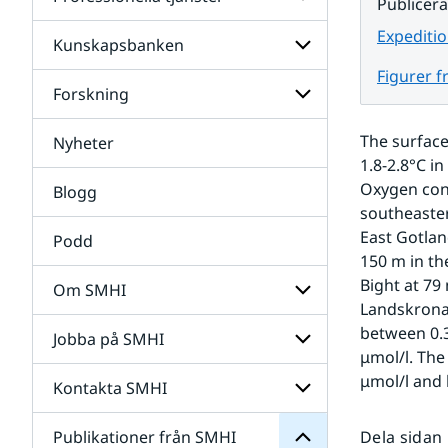
Undersidor
Publicer
för
Data
Expeditio
Kunskapsbanken
Undersidor
för
Figurer f
Professionella
Forskning
Undersidor
tjänster
för
Kunskapsbanken
The surface
Nyheter
Undersidor
för
1.8-2.8°C i
Forskning
Oxygen conc
Blogg
southeaster
East Gotlan
Podd
150 m in th
Bight at 79
Om SMHI
Landskrona.
SMHI
från
between 0.3
Jobba på SMHI
Undersidor
Publikationer
μmol/l. The
för
för
Om
μmol/l and 
Undersidor
Kontakta SMHI
Undersidor
SMHI
för
Jobba
Publikationer från SMHI
Dela sidan
Undersidor
på