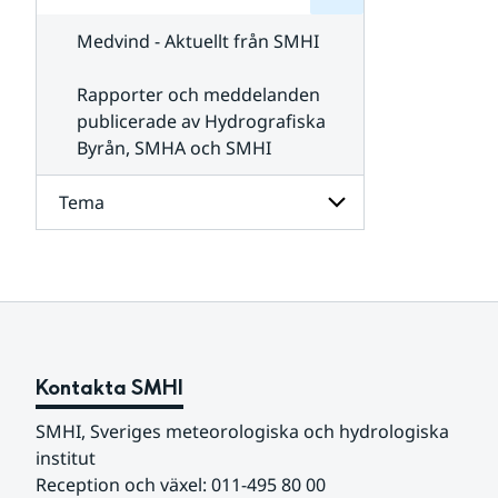
för
SMHI
Kontakta
Medvind - Aktuellt från SMHI
SMHI
Rapporter och meddelanden
publicerade av Hydrografiska
Byrån, SMHA och SMHI
Tema
Undersidor
för
Tema
Kontakta SMHI
SMHI, Sveriges meteorologiska och hydrologiska 
institut
Reception och växel: 011-495 80 00