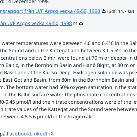
ad
:
14 December 1998
Pdf, 14.7 kB.
nsrapport från U/F Argos vecka 49-50, 1998
(pdf, 14.7 kB)
Länk till annan webbplats
rån U/F Argos vecka 49-50, 1998
 water temperatures were between 4.6 and 6.4°C in the Balt
n the Sound and in the Kattegat and between 3.1-5.5°C in the
entrations below 2 ml/l were found at 70 m or deeper in th
n Baltic, in the Bornholm Basin and Hanö Bight, at 80 m or 
d Basin and at the Karlsö Deep. Hydrogen sulphide was pre
e East Gotland Basin, from 80m in the Bornholm Basin and i
 m. The bottom water had 50% oxygen saturation in the stat
 In the Baltic surface water the phosphate concentrations 
0-0.45 μmol/l and the nitrate concentrations were of the leve
 nitrate values of the Kattegat and the Sound were between 
between 4.8-5.6 μmol/l in the Skagerrak.
Dela sidan på
Dela sidan på
Dela sidan på
 på
:
Facebook
LinkedIn
X