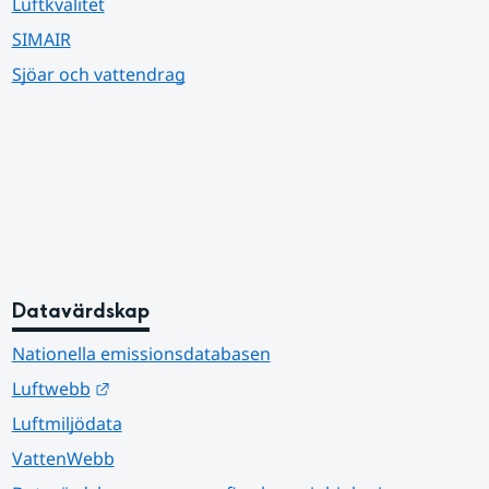
Luftkvalitet
SIMAIR
Sjöar och vattendrag
Datavärdskap
Nationella emissionsdatabasen
Länk till annan webbplats.
Luftwebb
Luftmiljödata
VattenWebb