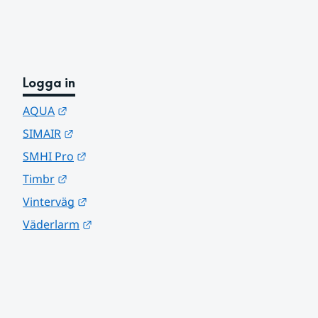
Logga in
Länk till annan webbplats.
AQUA
Länk till annan webbplats.
SIMAIR
Länk till annan webbplats.
SMHI Pro
Länk till annan webbplats.
Timbr
Länk till annan webbplats.
Vinterväg
Länk till annan webbplats.
Väderlarm