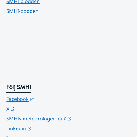
SMHI-bloggen
SMHI-podden
Följ SMHI
Länk till annan webbplats.
Facebook
Länk till annan webbplats.
X
Länk till annan webbplats.
SMHIs meteorologer på X
Länk till annan webbplats.
Linkedin