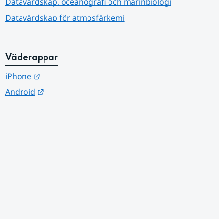
Datavärdskap, oceanografi och marinbiologi
Datavärdskap för atmosfärkemi
Väderappar
Länk till annan webbplats.
iPhone
Länk till annan webbplats.
Android