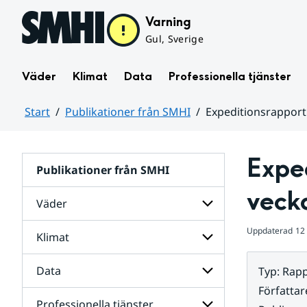
Hoppa till sidans innehåll
Varning
Gul, Sverige
Väder
Klimat
Data
Professionella tjänster
Start
Publikationer från SMHI
Expeditionsrapport
Huvudinnehåll
Exped
Publikationer från SMHI
veck
Väder
Uppdaterad
12
Klimat
Undersidor
för
Väder
Data
Typ
:
Rapp
Undersidor
för
Författar
Klimat
Professionella tjänster