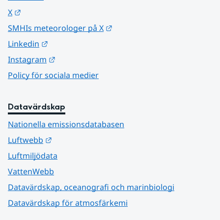
Länk till annan webbplats.
X
Länk till annan webbplats.
SMHIs meteorologer på X
Länk till annan webbplats.
Linkedin
Länk till annan webbplats.
Instagram
Policy för sociala medier
Datavärdskap
Nationella emissionsdatabasen
Länk till annan webbplats.
Luftwebb
Luftmiljödata
VattenWebb
Datavärdskap, oceanografi och marinbiologi
Datavärdskap för atmosfärkemi