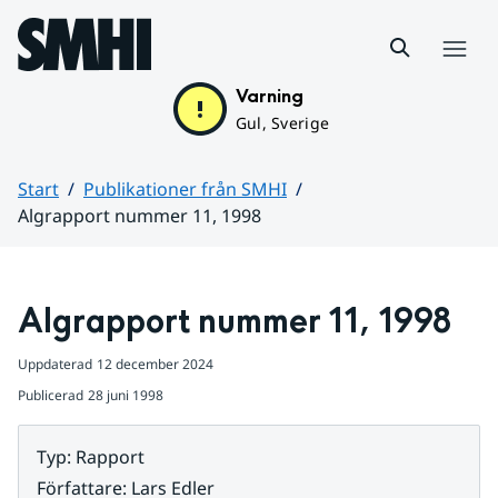
Hoppa till sidans innehåll
Meny
Varning
Gul, Sverige
Start
Publikationer från SMHI
Algrapport nummer 11, 1998
Huvudinnehåll
Algrapport nummer 11, 1998
Uppdaterad
12 december 2024
Publicerad
28 juni 1998
Typ
:
Rapport
Författare
:
Lars Edler