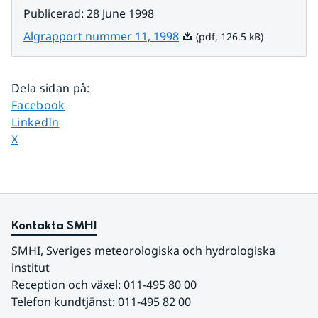
Publicerad
:
28 June 1998
Pdf, 126.5 kB.
Algrapport nummer 11, 1998
(pdf, 126.5 kB)
Dela sidan på
:
Dela sidan på
Facebook
Dela sidan på
LinkedIn
Dela sidan på
X
Kontakta SMHI
SMHI, Sveriges meteorologiska och hydrologiska 
institut
Reception och växel: 011-495 80 00
Telefon kundtjänst: 011-495 82 00