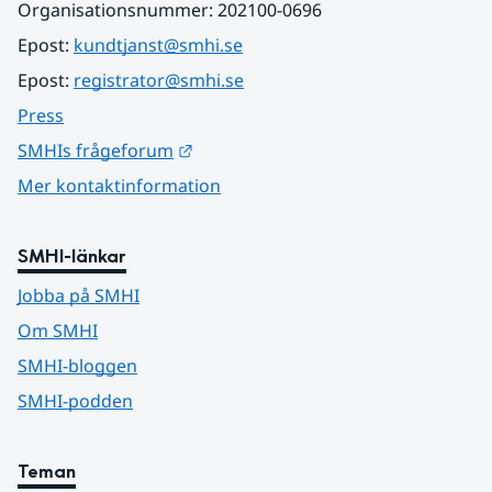
Organisationsnummer: 202100-0696
Epost: 
kundtjanst@smhi.se
Epost: 
registrator@smhi.se
Press
Länk till annan webbplats.
SMHIs frågeforum
Mer kontaktinformation
SMHI-länkar
Jobba på SMHI
Om SMHI
SMHI-bloggen
SMHI-podden
Teman