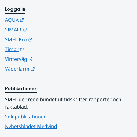
Logga in
Länk till annan webbplats.
AQUA
Länk till annan webbplats.
SIMAIR
Länk till annan webbplats.
SMHI Pro
Länk till annan webbplats.
Timbr
Länk till annan webbplats.
Vinterväg
Länk till annan webbplats.
Väderlarm
Publikationer
SMHI ger regelbundet ut tidskrifter, rapporter och 
faktablad.
Sök publikationer
Nyhetsbladet Medvind