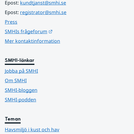
Epost: 
kundtjanst@smhi.se
Epost: 
registrator@smhi.se
Press
Länk till annan webbplats.
SMHIs frågeforum
Mer kontaktinformation
SMHI-länkar
Jobba på SMHI
Om SMHI
SMHI-bloggen
SMHI-podden
Teman
Havsmiljö i kust och hav