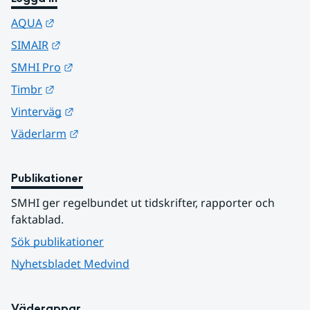
Länk till annan webbplats.
AQUA
Länk till annan webbplats.
SIMAIR
Länk till annan webbplats.
SMHI Pro
Länk till annan webbplats.
Timbr
Länk till annan webbplats.
Vinterväg
Länk till annan webbplats.
Väderlarm
Publikationer
SMHI ger regelbundet ut tidskrifter, rapporter och 
faktablad.
Sök publikationer
Nyhetsbladet Medvind
Väderappar