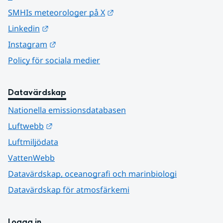
Länk till annan webbplats.
SMHIs meteorologer på X
Länk till annan webbplats.
Linkedin
Länk till annan webbplats.
Instagram
Policy för sociala medier
Datavärdskap
Nationella emissionsdatabasen
Länk till annan webbplats.
Luftwebb
Luftmiljödata
VattenWebb
Datavärdskap, oceanografi och marinbiologi
Datavärdskap för atmosfärkemi
Logga in