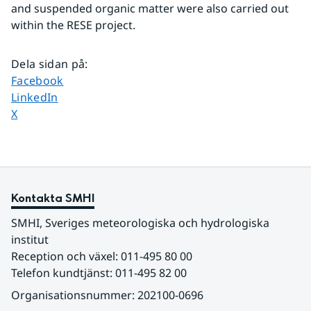
and suspended organic matter were also carried out 
within the RESE project.
Dela sidan på
:
Dela sidan på
Facebook
Dela sidan på
LinkedIn
Dela sidan på
X
Kontakta SMHI
SMHI, Sveriges meteorologiska och hydrologiska 
institut
Reception och växel: 011-495 80 00
Telefon kundtjänst: 011-495 82 00
Organisationsnummer: 202100-0696