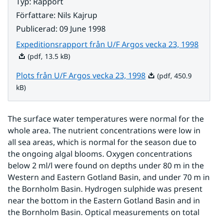
Typ
:
Rapport
Författare
:
Nils Kajrup
Publicerad
:
09 June 1998
Pdf, 
Expeditionsrapport från U/F Argos vecka 23, 1998
(pdf, 13.5 kB)
Pdf, 450.9 kB.
Plots från U/F Argos vecka 23, 1998
(pdf, 450.9
kB)
The surface water temperatures were normal for the 
whole area. The nutrient concentrations were low in 
all sea areas, which is normal for the season due to 
the ongoing algal blooms. Oxygen concentrations 
below 2 ml/l were found on depths under 80 m in the 
Western and Eastern Gotland Basin, and under 70 m in 
the Bornholm Basin. Hydrogen sulphide was present 
near the bottom in the Eastern Gotland Basin and in 
the Bornholm Basin. Optical measurements on total 