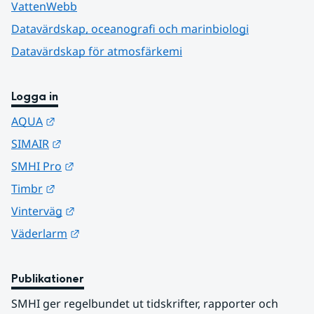
VattenWebb
Datavärdskap, oceanografi och marinbiologi
Datavärdskap för atmosfärkemi
Logga in
Länk till annan webbplats.
AQUA
Länk till annan webbplats.
SIMAIR
Länk till annan webbplats.
SMHI Pro
Länk till annan webbplats.
Timbr
Länk till annan webbplats.
Vinterväg
Länk till annan webbplats.
Väderlarm
Publikationer
SMHI ger regelbundet ut tidskrifter, rapporter och 