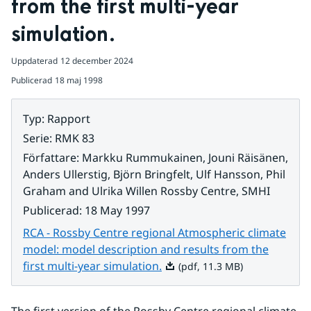
from the first multi-year 
simulation.
Uppdaterad
12 december 2024
Publicerad
18 maj 1998
Typ
:
Rapport
Serie
:
RMK 83
Författare
:
Markku Rummukainen, Jouni Räisänen,
Anders Ullerstig, Björn Bringfelt, Ulf Hansson, Phil
Graham and Ulrika Willen Rossby Centre, SMHI
Publicerad
:
18 May 1997
RCA - Rossby Centre regional Atmospheric climate
model: model description and results from the
Pdf, 11.3 MB.
first multi-year simulation.
(pdf, 11.3 MB)