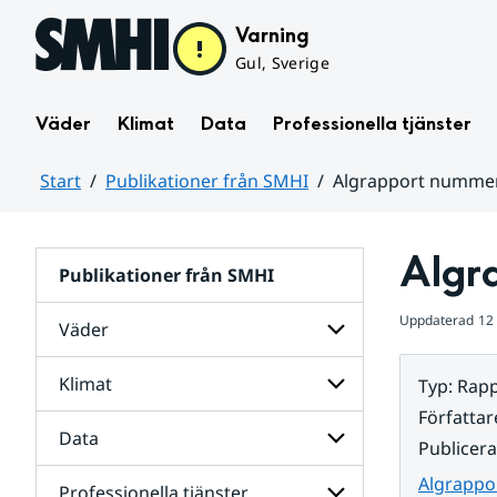
Hoppa till sidans innehåll
Varning
Gul, Sverige
Väder
Klimat
Data
Professionella tjänster
Start
Publikationer från SMHI
Algrapport nummer
Huvudinnehåll
Algr
Publikationer från SMHI
Uppdaterad
12
Väder
Klimat
Typ
:
Rapp
Undersidor
för
Författar
Väder
Data
Undersidor
Publicer
för
Klimat
Algrappo
Professionella tjänster