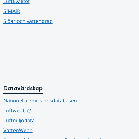
Luftkvalitet
SIMAIR
Sjöar och vattendrag
Datavärdskap
Nationella emissionsdatabasen
Länk till annan webbplats.
Luftwebb
Luftmiljödata
VattenWebb