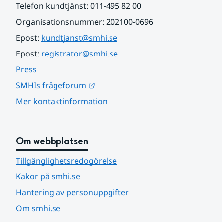
Telefon kundtjänst: 011-495 82 00
Organisationsnummer: 202100-0696
Epost: 
kundtjanst@smhi.se
Epost: 
registrator@smhi.se
Press
Länk till annan webbplats.
SMHIs frågeforum
Mer kontaktinformation
Om webbplatsen
Tillgänglighetsredogörelse
Kakor på smhi.se
Hantering av personuppgifter
Om smhi.se