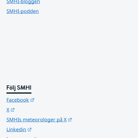
SMHI-bloggen
SMHI-podden
Följ SMHI
Länk till annan webbplats.
Facebook
Länk till annan webbplats.
X
Länk till annan webbplats.
SMHIs meteorologer på X
Länk till annan webbplats.
Linkedin