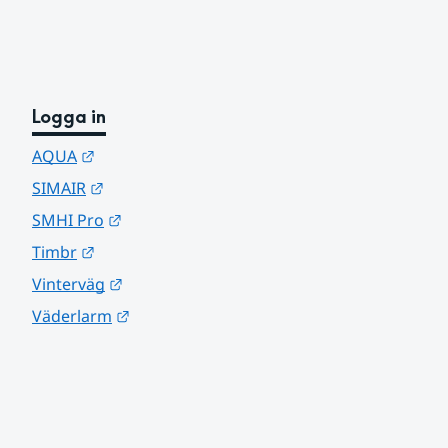
Logga in
Länk till annan webbplats.
AQUA
Länk till annan webbplats.
SIMAIR
Länk till annan webbplats.
SMHI Pro
Länk till annan webbplats.
Timbr
Länk till annan webbplats.
Vinterväg
Länk till annan webbplats.
Väderlarm