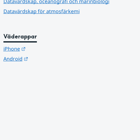
Datavärdskap, oceanografi och marinbiologi
Datavärdskap för atmosfärkemi
Väderappar
Länk till annan webbplats.
iPhone
Länk till annan webbplats.
Android