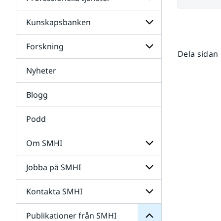
Undersidor
för
Data
Kunskapsbanken
Undersidor
för
Professionella
Forskning
Undersidor
tjänster
Dela sidan
för
Kunskapsbanken
Nyheter
Undersidor
för
Forskning
Blogg
Podd
Om SMHI
SMHI
från
Jobba på SMHI
Undersidor
Publikationer
för
för
Om
Undersidor
Kontakta SMHI
Undersidor
SMHI
för
Jobba
Publikationer från SMHI
Undersidor
på