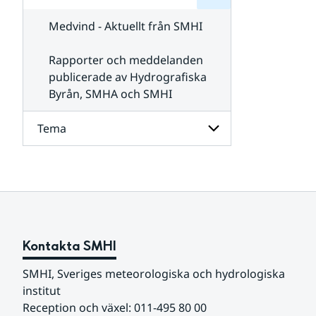
för
SMHI
Kontakta
Medvind - Aktuellt från SMHI
SMHI
Rapporter och meddelanden
publicerade av Hydrografiska
Byrån, SMHA och SMHI
Tema
Undersidor
för
Tema
Kontakta SMHI
SMHI, Sveriges meteorologiska och hydrologiska 
institut
Reception och växel: 011-495 80 00