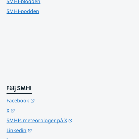
SMHI-bloggen
SMHI-podden
Följ SMHI
Länk till annan webbplats.
Facebook
Länk till annan webbplats.
X
Länk till annan webbplats.
SMHIs meteorologer på X
Länk till annan webbplats.
Linkedin