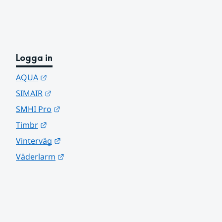
Logga in
Länk till annan webbplats.
AQUA
Länk till annan webbplats.
SIMAIR
Länk till annan webbplats.
SMHI Pro
Länk till annan webbplats.
Timbr
Länk till annan webbplats.
Vinterväg
Länk till annan webbplats.
Väderlarm