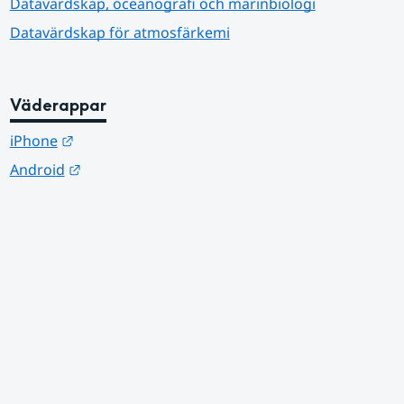
Datavärdskap, oceanografi och marinbiologi
Datavärdskap för atmosfärkemi
Väderappar
Länk till annan webbplats.
iPhone
Länk till annan webbplats.
Android