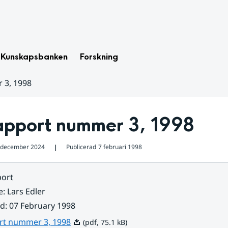
Kunskapsbanken
Forskning
 3, 1998
apport nummer 3, 1998
 december 2024
Publicerad
7 februari 1998
❘
ort
e
:
Lars Edler
ad
:
07 February 1998
Pdf, 75.1 kB.
rt nummer 3, 1998
(pdf, 75.1 kB)