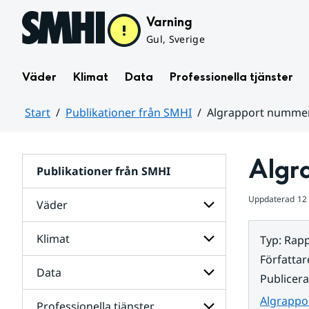
Hoppa till sidans innehåll
Varning
Gul, Sverige
Väder
Klimat
Data
Professionella tjänster
Start
Publikationer från SMHI
Algrapport nummer
Huvudinnehåll
Algr
Publikationer från SMHI
Uppdaterad
12
Väder
Klimat
Typ
:
Rapp
Undersidor
för
Författar
Väder
Data
Undersidor
Publicer
för
Klimat
Algrappo
Professionella tjänster