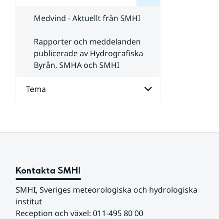
för
SMHI
Kontakta
Medvind - Aktuellt från SMHI
SMHI
Rapporter och meddelanden
publicerade av Hydrografiska
Byrån, SMHA och SMHI
Tema
Undersidor
för
Tema
Kontakta SMHI
SMHI, Sveriges meteorologiska och hydrologiska 
institut
Reception och växel: 011-495 80 00