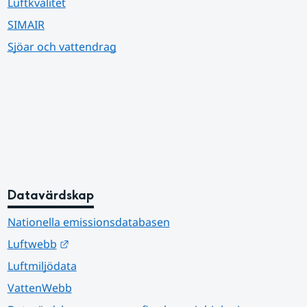
Luftkvalitet
SIMAIR
Sjöar och vattendrag
Datavärdskap
Nationella emissionsdatabasen
Länk till annan webbplats.
Luftwebb
Luftmiljödata
VattenWebb