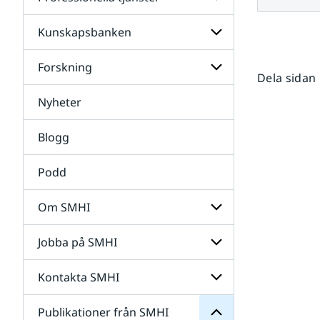
Undersidor
för
Data
Kunskapsbanken
Undersidor
för
Professionella
Forskning
Undersidor
tjänster
Dela sidan
för
Kunskapsbanken
Nyheter
Undersidor
för
Forskning
Blogg
Podd
Om SMHI
SMHI
från
Jobba på SMHI
Undersidor
Publikationer
för
för
Om
Undersidor
Kontakta SMHI
Undersidor
SMHI
för
Jobba
Publikationer från SMHI
Undersidor
på