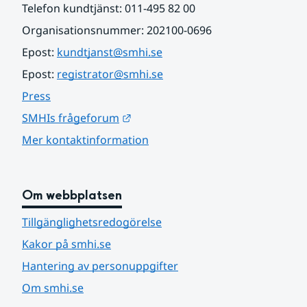
Telefon kundtjänst: 011-495 82 00
Organisationsnummer: 202100-0696
Epost: 
kundtjanst@smhi.se
Epost: 
registrator@smhi.se
Press
Länk till annan webbplats.
SMHIs frågeforum
Mer kontaktinformation
Om webbplatsen
Tillgänglighetsredogörelse
Kakor på smhi.se
Hantering av personuppgifter
Om smhi.se