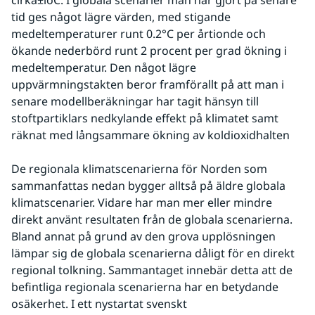
cirka±loC. I globala scenarier man har gjort på senare 
tid ges något lägre värden, med stigande 
medeltemperaturer runt 0.2°C per årtionde och 
ökande nederbörd runt 2 procent per grad ökning i 
medeltemperatur. Den något lägre 
uppvärmningstakten beror framförallt på att man i 
senare modellberäkningar har tagit hänsyn till 
stoftpartiklars nedkylande effekt på klimatet samt 
räknat med långsammare ökning av koldioxidhalten
De regionala klimatscenarierna för Norden som 
sammanfattas nedan bygger alltså på äldre globala 
klimatscenarier. Vidare har man mer eller mindre 
direkt använt resultaten från de globala scenarierna. 
Bland annat på grund av den grova upplösningen 
lämpar sig de globala scenarierna dåligt för en direkt 
regional tolkning. Sammantaget innebär detta att de 
befintliga regionala scenarierna har en betydande 
osäkerhet. I ett nystartat svenskt 