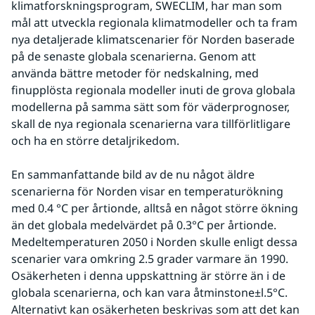
klimatforskningsprogram, SWECLIM, har man som 
mål att utveckla regionala klimatmodeller och ta fram 
nya detaljerade klimatscenarier för Norden baserade 
på de senaste globala scenarierna. Genom att 
använda bättre metoder för nedskalning, med 
finupplösta regionala modeller inuti de grova globala 
modellerna på samma sätt som för väderprognoser, 
skall de nya regionala scenarierna vara tillförlitligare 
och ha en större detaljrikedom.
En sammanfattande bild av de nu något äldre 
scenarierna för Norden visar en temperaturökning 
med 0.4 °C per årtionde, alltså en något större ökning 
än det globala medelvärdet på 0.3°C per årtionde. 
Medeltemperaturen 2050 i Norden skulle enligt dessa 
scenarier vara omkring 2.5 grader varmare än 1990. 
Osäkerheten i denna uppskattning är större än i de 
globala scenarierna, och kan vara åtminstone±l.5°C. 
Alternativt kan osäkerheten beskrivas som att det kan 