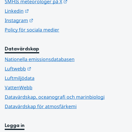
Länk till annan webbplats.
SMHIs meteorologer på X
Länk till annan webbplats.
Linkedin
Länk till annan webbplats.
Instagram
Policy för sociala medier
Datavärdskap
Nationella emissionsdatabasen
Länk till annan webbplats.
Luftwebb
Luftmiljödata
VattenWebb
Datavärdskap, oceanografi och marinbiologi
Datavärdskap för atmosfärkemi
Logga in