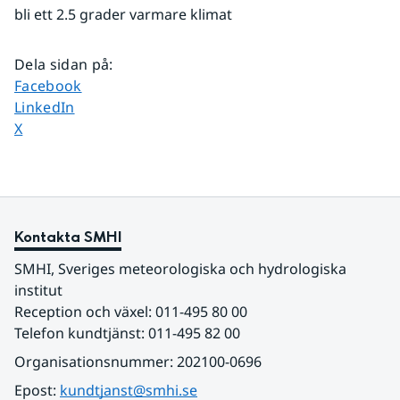
bli ett 2.5 grader varmare klimat
Dela sidan på
:
Dela sidan på
Facebook
Dela sidan på
LinkedIn
Dela sidan på
X
Kontakta SMHI
SMHI, Sveriges meteorologiska och hydrologiska 
institut
Reception och växel: 011-495 80 00
Telefon kundtjänst: 011-495 82 00
Organisationsnummer: 202100-0696
Epost: 
kundtjanst@smhi.se