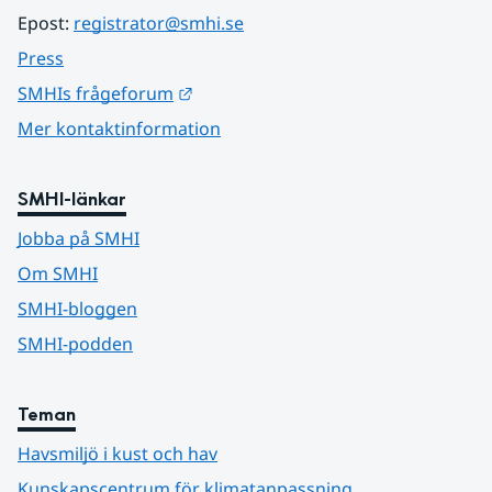
Epost: 
registrator@smhi.se
Press
Länk till annan webbplats.
SMHIs frågeforum
Mer kontaktinformation
SMHI-länkar
Jobba på SMHI
Om SMHI
SMHI-bloggen
SMHI-podden
Teman
Havsmiljö i kust och hav
Kunskapscentrum för klimatanpassning