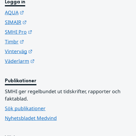
Logga in
Länk till annan webbplats.
AQUA
Länk till annan webbplats.
SIMAIR
Länk till annan webbplats.
SMHI Pro
Länk till annan webbplats.
Timbr
Länk till annan webbplats.
Vinterväg
Länk till annan webbplats.
Väderlarm
Publikationer
SMHI ger regelbundet ut tidskrifter, rapporter och 
faktablad.
Sök publikationer
Nyhetsbladet Medvind