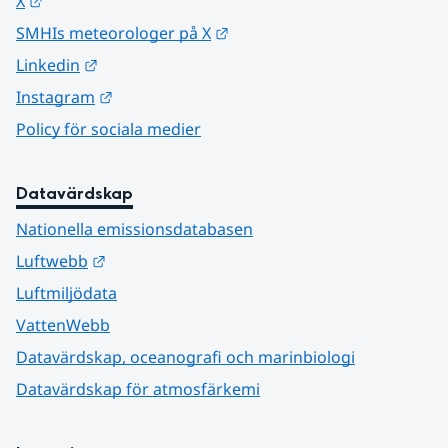
Länk till annan webbplats.
X
Länk till annan webbplats.
SMHIs meteorologer på X
Länk till annan webbplats.
Linkedin
Länk till annan webbplats.
Instagram
Policy för sociala medier
Datavärdskap
Nationella emissionsdatabasen
Länk till annan webbplats.
Luftwebb
Luftmiljödata
VattenWebb
Datavärdskap, oceanografi och marinbiologi
Datavärdskap för atmosfärkemi