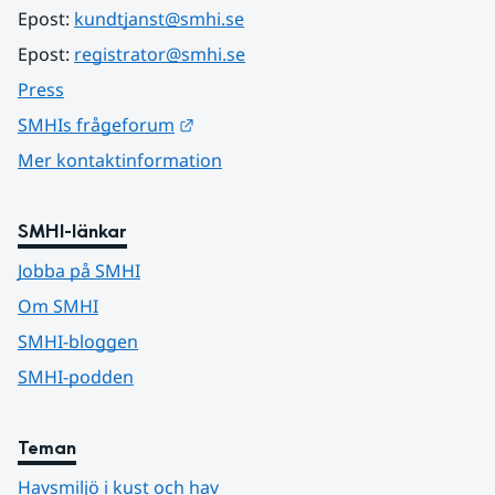
Epost: 
kundtjanst@smhi.se
Epost: 
registrator@smhi.se
Press
Länk till annan webbplats.
SMHIs frågeforum
Mer kontaktinformation
SMHI-länkar
Jobba på SMHI
Om SMHI
SMHI-bloggen
SMHI-podden
Teman
Havsmiljö i kust och hav