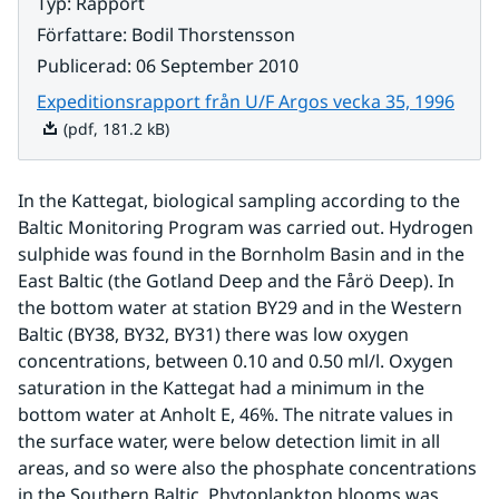
Typ
:
Rapport
Författare
:
Bodil Thorstensson
Publicerad
:
06 September 2010
Pdf, 
Expeditionsrapport från U/F Argos vecka 35, 1996
(pdf, 181.2 kB)
In the Kattegat, biological sampling according to the 
Baltic Monitoring Program was carried out. Hydrogen 
sulphide was found in the Bornholm Basin and in the 
East Baltic (the Gotland Deep and the Fårö Deep). In 
the bottom water at station BY29 and in the Western 
Baltic (BY38, BY32, BY31) there was low oxygen 
concentrations, between 0.10 and 0.50 ml/l. Oxygen 
saturation in the Kattegat had a minimum in the 
bottom water at Anholt E, 46%. The nitrate values in 
the surface water, were below detection limit in all 
areas, and so were also the phosphate concentrations 
in the Southern Baltic. Phytoplankton blooms was 