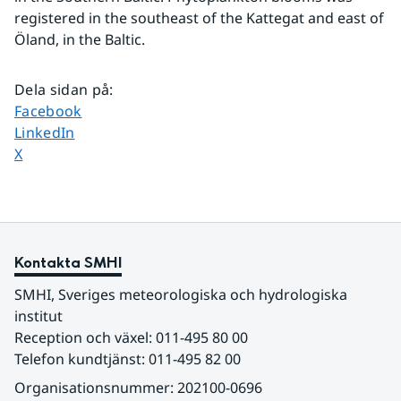
registered in the southeast of the Kattegat and east of 
Öland, in the Baltic. 
Dela sidan på
:
Dela sidan på
Facebook
Dela sidan på
LinkedIn
Dela sidan på
X
Kontakta SMHI
SMHI, Sveriges meteorologiska och hydrologiska 
institut
Reception och växel: 011-495 80 00
Telefon kundtjänst: 011-495 82 00
Organisationsnummer: 202100-0696