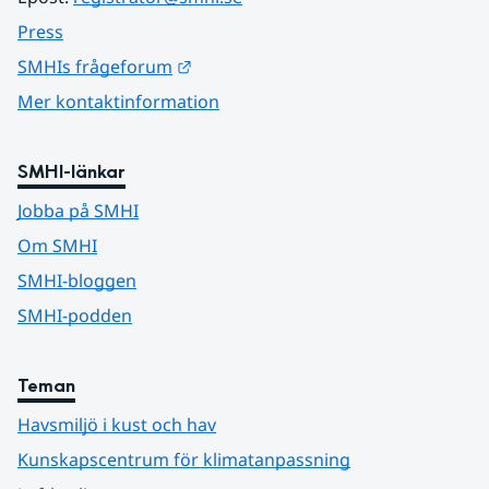
Press
Länk till annan webbplats.
SMHIs frågeforum
Mer kontaktinformation
SMHI-länkar
Jobba på SMHI
Om SMHI
SMHI-bloggen
SMHI-podden
Teman
Havsmiljö i kust och hav
Kunskapscentrum för klimatanpassning