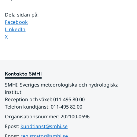
Dela sidan på
:
Dela sidan på
Facebook
Dela sidan på
LinkedIn
Dela sidan på
X
Kontakta SMHI
SMHI, Sveriges meteorologiska och hydrologiska 
institut
Reception och växel: 011-495 80 00
Telefon kundtjänst: 011-495 82 00
Organisationsnummer: 202100-0696
Epost: 
kundtjanst@smhi.se
Epost: 
registrator@smhi.se