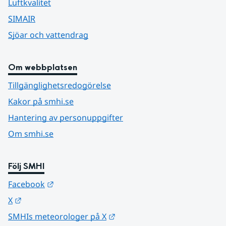
Luftkvalitet
SIMAIR
Sjöar och vattendrag
Om webbplatsen
Tillgänglighetsredogörelse
Kakor på smhi.se
Hantering av personuppgifter
Om smhi.se
Följ SMHI
Länk till annan webbplats.
Facebook
Länk till annan webbplats.
X
Länk till annan webbplats.
SMHIs meteorologer på X