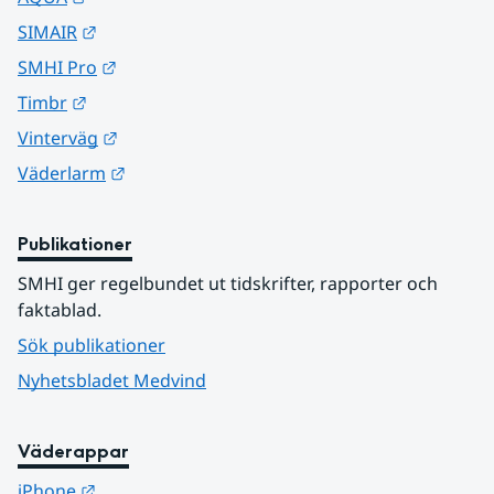
Länk till annan webbplats.
SIMAIR
Länk till annan webbplats.
SMHI Pro
Länk till annan webbplats.
Timbr
Länk till annan webbplats.
Vinterväg
Länk till annan webbplats.
Väderlarm
Publikationer
SMHI ger regelbundet ut tidskrifter, rapporter och 
faktablad.
Sök publikationer
Nyhetsbladet Medvind
Väderappar
Länk till annan webbplats.
iPhone