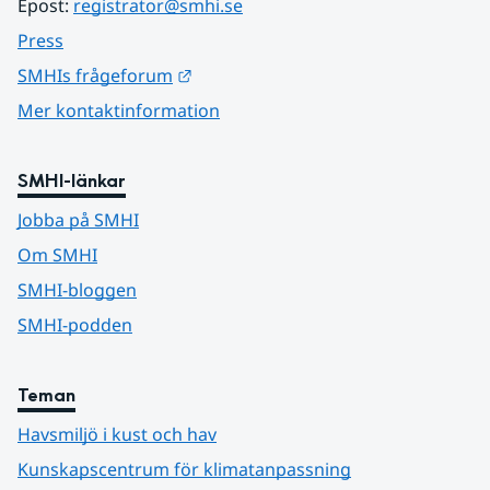
Epost: 
registrator@smhi.se
Press
Länk till annan webbplats.
SMHIs frågeforum
Mer kontaktinformation
SMHI-länkar
Jobba på SMHI
Om SMHI
SMHI-bloggen
SMHI-podden
Teman
Havsmiljö i kust och hav
Kunskapscentrum för klimatanpassning