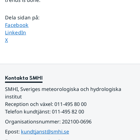
trends is done.
Dela sidan på
:
Dela sidan på
Facebook
Dela sidan på
LinkedIn
Dela sidan på
X
Kontakta SMHI
SMHI, Sveriges meteorologiska och hydrologiska 
institut
Reception och växel: 011-495 80 00
Telefon kundtjänst: 011-495 82 00
Organisationsnummer: 202100-0696
Epost: 
kundtjanst@smhi.se