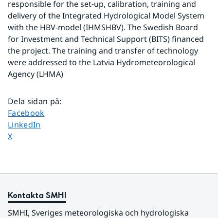
responsible for the set-up, calibration, training and 
delivery of the Integrated Hydrological Model System 
with the HBV-model (IHMSHBV). The Swedish Board 
for Investment and Technical Support (BITS) financed 
the project. The training and transfer of technology 
were addressed to the Latvia Hydrometeorological 
Agency (LHMA)
Dela sidan på
:
Dela sidan på
Facebook
Dela sidan på
LinkedIn
Dela sidan på
X
Kontakta SMHI
SMHI, Sveriges meteorologiska och hydrologiska 