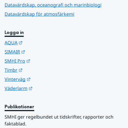
Datavärdskap, oceanografi och marinbiologi
Datavärdskap för atmosfärkemi
Logga in
Länk till annan webbplats.
AQUA
Länk till annan webbplats.
SIMAIR
Länk till annan webbplats.
SMHI Pro
Länk till annan webbplats.
Timbr
Länk till annan webbplats.
Vinterväg
Länk till annan webbplats.
Väderlarm
Publikationer
SMHI ger regelbundet ut tidskrifter, rapporter och 
faktablad.