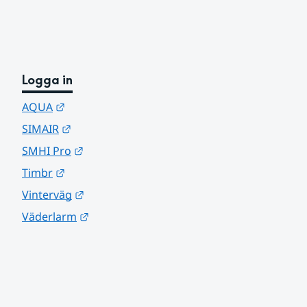
Logga in
Länk till annan webbplats.
AQUA
Länk till annan webbplats.
SIMAIR
Länk till annan webbplats.
SMHI Pro
Länk till annan webbplats.
Timbr
Länk till annan webbplats.
Vinterväg
Länk till annan webbplats.
Väderlarm