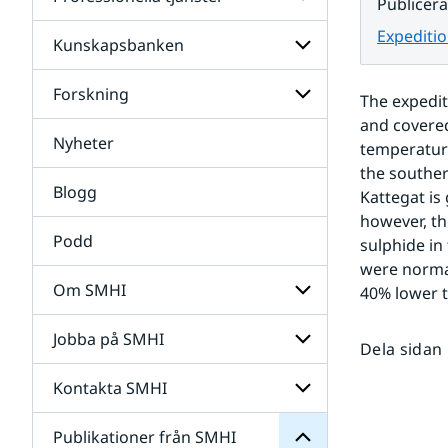
Undersidor
Publicer
för
Data
Expeditio
Kunskapsbanken
Undersidor
för
Professionella
Forskning
Undersidor
The expedi
tjänster
för
and covered
Kunskapsbanken
Nyheter
Undersidor
temperature
för
the souther
Forskning
Blogg
Kattegat is
however, th
Podd
sulphide in
were normal
Om SMHI
40% lower t
SMHI
från
Jobba på SMHI
Undersidor
Publikationer
Dela sidan
för
för
Om
Undersidor
Kontakta SMHI
Undersidor
SMHI
för
Jobba
Publikationer från SMHI
Undersidor
på