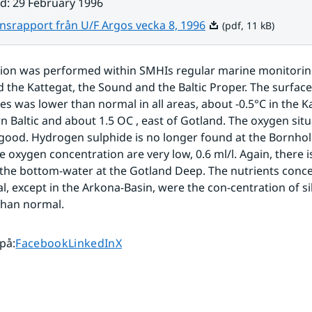
ad
:
29 February 1996
Pdf, 11 kB.
nsrapport från U/F Argos vecka 8, 1996
(pdf, 11 kB)
tion was performed within SMHIs regular marine monitorin
 the Kattegat, the Sound and the Baltic Proper. The surface 
s was lower than normal in all areas, about -0.5°C in the Ka
n Baltic and about 1.5 OC , east of Gotland. The oxygen situa
 good. Hydrogen sulphide is no longer found at the Bornhol
e oxygen concentration are very low, 0.6 ml/l. Again, there 
 the bottom-water at the Gotland Deep. The nutrients conce
, except in the Arkona-Basin, were the con-centration of si
han normal. 
Dela sidan på
Dela sidan på
Dela sidan på
 på
:
Facebook
LinkedIn
X