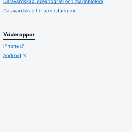
Datavärdskap, oceanografi och marinbiologi
Datavärdskap för atmosfärkemi
Väderappar
Länk till annan webbplats.
iPhone
Länk till annan webbplats.
Android