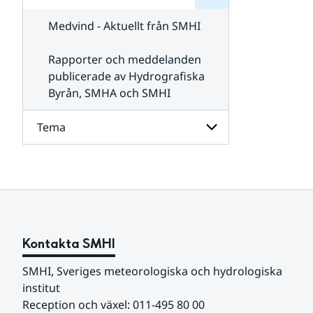
för
SMHI
Kontakta
Medvind - Aktuellt från SMHI
SMHI
Rapporter och meddelanden
publicerade av Hydrografiska
Byrån, SMHA och SMHI
Tema
Undersidor
för
Tema
Kontakta SMHI
SMHI, Sveriges meteorologiska och hydrologiska 
institut
Reception och växel: 011-495 80 00