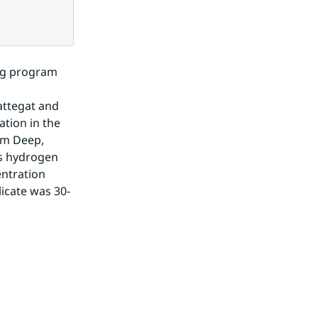
g program 
ttegat and 
tion in the 
m Deep, 
is hydrogen 
ntration 
licate was 30-