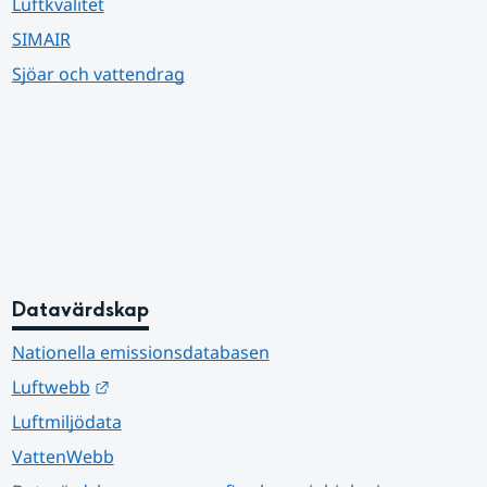
Luftkvalitet
SIMAIR
Sjöar och vattendrag
Datavärdskap
Nationella emissionsdatabasen
Länk till annan webbplats.
Luftwebb
Luftmiljödata
VattenWebb