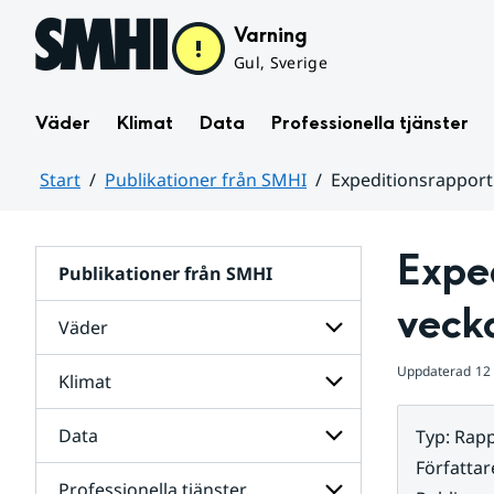
Hoppa till sidans innehåll
Varning
Gul, Sverige
Väder
Klimat
Data
Professionella tjänster
Start
Publikationer från SMHI
Expeditionsrapport 
Huvudinnehåll
Exped
Publikationer från SMHI
veck
Väder
Uppdaterad
12
Klimat
Undersidor
för
Väder
Data
Typ
:
Rapp
Undersidor
för
Författar
Klimat
Professionella tjänster