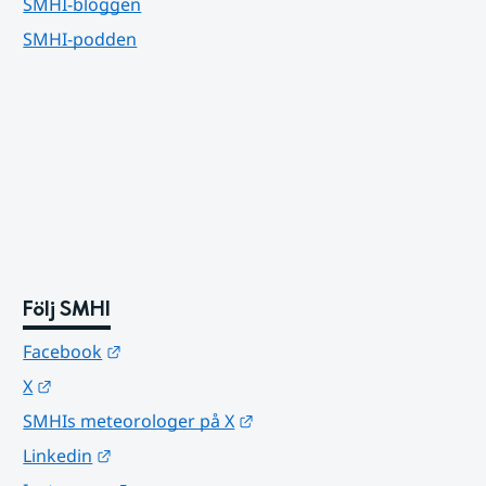
SMHI-bloggen
SMHI-podden
Följ SMHI
Länk till annan webbplats.
Facebook
Länk till annan webbplats.
X
Länk till annan webbplats.
SMHIs meteorologer på X
Länk till annan webbplats.
Linkedin