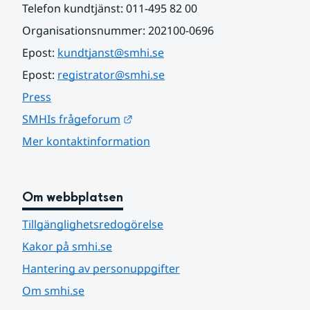
Telefon kundtjänst: 011-495 82 00
Organisationsnummer: 202100-0696
Epost: 
kundtjanst@smhi.se
Epost: 
registrator@smhi.se
Press
Länk till annan webbplats.
SMHIs frågeforum
Mer kontaktinformation
Om webbplatsen
Tillgänglighetsredogörelse
Kakor på smhi.se
Hantering av personuppgifter
Om smhi.se