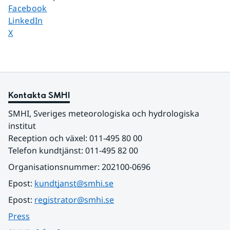
Dela sidan på
Facebook
Dela sidan på
LinkedIn
Dela sidan på
X
Kontakta SMHI
SMHI, Sveriges meteorologiska och hydrologiska 
institut
Reception och växel: 011-495 80 00
Telefon kundtjänst: 011-495 82 00
Organisationsnummer: 202100-0696
Epost: 
kundtjanst@smhi.se
Epost: 
registrator@smhi.se
Press