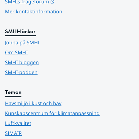
Länk till annan webbplats.
SMHIs frågeforum
Mer kontaktinformation
SMHI-länkar
Jobba på SMHI
Om SMHI
SMHI-bloggen
SMHI-podden
Teman
Havsmiljö i kust och hav
Kunskapscentrum för klimatanpassning
Luftkvalitet
SIMAIR