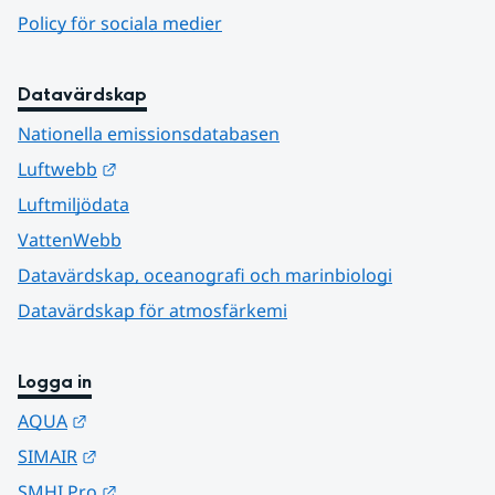
Policy för sociala medier
Datavärdskap
Nationella emissionsdatabasen
Länk till annan webbplats.
Luftwebb
Luftmiljödata
VattenWebb
Datavärdskap, oceanografi och marinbiologi
Datavärdskap för atmosfärkemi
Logga in
Länk till annan webbplats.
AQUA
Länk till annan webbplats.
SIMAIR
Länk till annan webbplats.
SMHI Pro