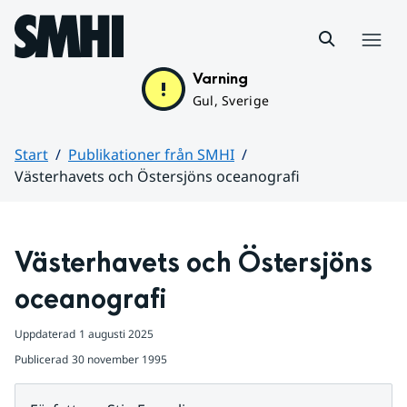
Hoppa till sidans innehåll
Meny
Varning
Gul, Sverige
Start
Publikationer från SMHI
Västerhavets och Östersjöns oceanografi
Huvudinnehåll
Västerhavets och Östersjöns 
oceanografi
Uppdaterad
1 augusti 2025
Publicerad
30 november 1995