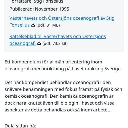
Författare
:
Stig Fonselius
Publicerad
:
November 1995
Västerhavets och Östersjöns oceanografi av Stig
Pdf, 31 MB.
Fonselius
(pdf, 31 MB)
Rättelseblad till Västerhavets och Östersjöns
Pdf, 73.3 kB.
oceanografi
(pdf, 73.3 kB)
Ett kompendium för allmän orientering inom 
oceanografi med inriktning på havet omkring Sverige.
Det här kompendiet behandlar oceanografi i den 
snävare benämningen med fokus främst på fysisk och 
kemisk oceanografi. Den kemiska oceanografin är 
dock nära knutet även till biologin i havet och vissa 
aspekter av detta behandlas också inom arbetet.
Dela sidan på
: