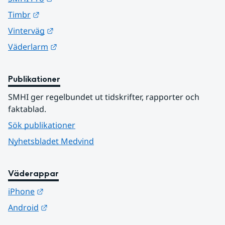
Länk till annan webbplats.
Timbr
Länk till annan webbplats.
Vinterväg
Länk till annan webbplats.
Väderlarm
Publikationer
SMHI ger regelbundet ut tidskrifter, rapporter och 
faktablad.
Sök publikationer
Nyhetsbladet Medvind
Väderappar
Länk till annan webbplats.
iPhone
Länk till annan webbplats.
Android