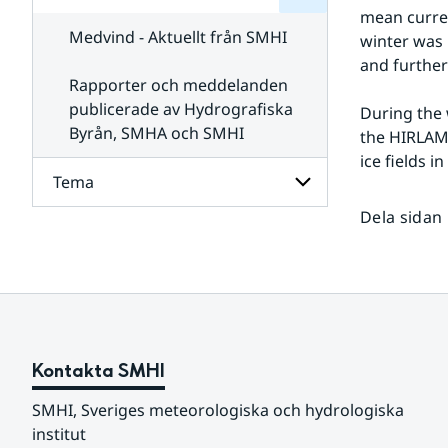
för
SMHI
mean curren
Kontakta
Medvind - Aktuellt från SMHI
winter was 
SMHI
and further
Rapporter och meddelanden
publicerade av Hydrografiska
During the 
Byrån, SMHA och SMHI
the HIRLAM 
ice fields 
Tema
Dela sidan
Undersidor
för
Tema
Kontakta SMHI
SMHI, Sveriges meteorologiska och hydrologiska 
institut