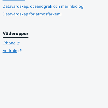
Datavärdskap, oceanografi och marinbiologi
Datavärdskap för atmosfärkemi
Väderappar
Länk till annan webbplats.
iPhone
Länk till annan webbplats.
Android