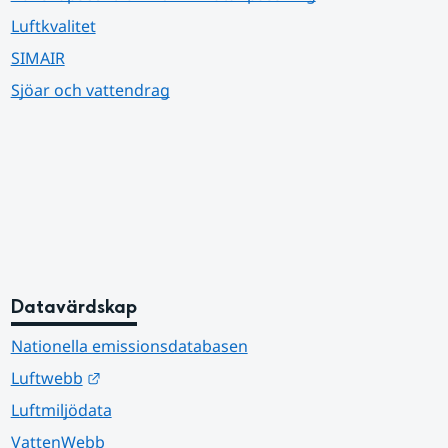
Luftkvalitet
SIMAIR
Sjöar och vattendrag
Datavärdskap
Nationella emissionsdatabasen
Länk till annan webbplats.
Luftwebb
Luftmiljödata
VattenWebb