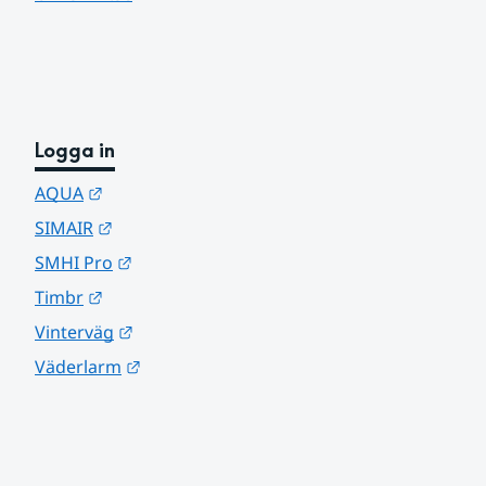
Logga in
Länk till annan webbplats.
AQUA
Länk till annan webbplats.
SIMAIR
Länk till annan webbplats.
SMHI Pro
Länk till annan webbplats.
Timbr
Länk till annan webbplats.
Vinterväg
Länk till annan webbplats.
Väderlarm