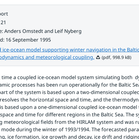
ort
 21
e
:
Anders Omstedt and Leif Nyberg
ad
:
16 September 1995
 ice-ocean model supporting winter navigation in the Baltic
Pdf, 998.9 kB.
odynamics and meteorological coupling.
(pdf, 998.9 kB)
st time a coupled ice-ocean model system simulating both  d
ic processes has been run operationally for the Baltic Sea
art of the system is based upon a two-dimensional coupled
resolves the horizontal space and time, and the thermodyna
is based upon a one-dimensional coupled ice-ocean model t
 space and time for different regions in the Baltic Sea. The 
g meteorological fields from the HIRLAM system and was ru
 mode during the winter of 1993/1994. The forecasted para
g, ice formation, ice growth and decay, ice drift and ridging,