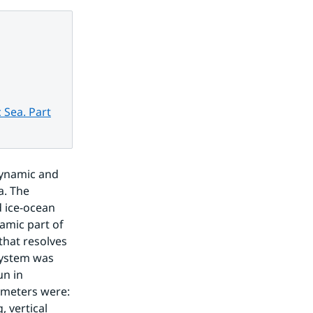
 Sea. Part
ynamic and 
. The 
 ice-ocean 
mic part of 
hat resolves 
system was 
n in 
meters were: 
 vertical 