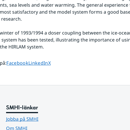
ts, sea levels and water warming. The general experience 
most satisfactory and the model system forms a good base 
 research.
winter of 1993/1994 a doser coupling between the ice-ocea
system has been tested, illustrating the importance of usin
in the HIRLAM system.
Dela sidan på
Dela sidan på
Dela sidan på
 på
:
Facebook
LinkedIn
X
SMHI-länkar
Jobba på SMHI
Om SMHI