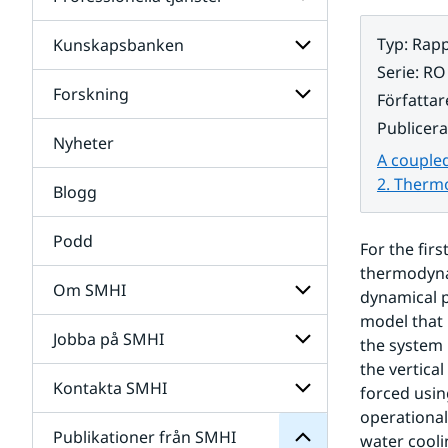
Undersidor
för
Data
Typ
:
Rapp
Kunskapsbanken
Undersidor
för
Serie
:
RO
Professionella
Forskning
Undersidor
Författar
tjänster
för
Publicer
Kunskapsbanken
Nyheter
Undersidor
A coupled
för
Forskning
2. Therm
Blogg
Podd
For the fir
thermodynam
Om SMHI
dynamical p
SMHI
model that 
från
Jobba på SMHI
Undersidor
the system 
Publikationer
för
för
the vertical
Om
Undersidor
Kontakta SMHI
Undersidor
forced usin
SMHI
för
operational
Jobba
Publikationer från SMHI
Undersidor
water coolin
på