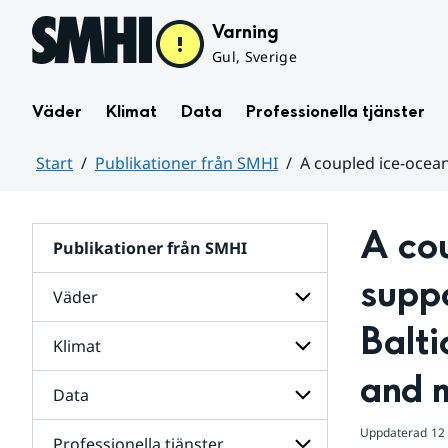
Hoppa till sidans innehåll
Varning
Gul, Sverige
Väder
Klimat
Data
Professionella tjänster
Start
Publikationer från SMHI
A coupled ice-ocean
Huvudinnehåll
A co
Publikationer från SMHI
suppo
Väder
Balti
Klimat
Undersidor
för
and m
Väder
Data
Undersidor
för
Klimat
Uppdaterad
12
Professionella tjänster