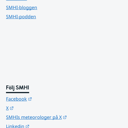
SMHI-bloggen
SMHI-podden
Följ SMHI
Länk till annan webbplats.
Facebook
Länk till annan webbplats.
X
Länk till annan webbplats.
SMHIs meteorologer på X
Länk till annan webbplats.
Linkedin