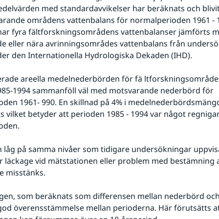
delvärden med standardavvikelser har beräknats och blivit
rande områdens vattenbalans för normalperioden 1961 - 1
ar fyra fältforskningsområdens vattenbalanser jämförts m
e eller nära avrinningsområdes vattenbalans från undersö
er den Internationella Hydrologiska Dekaden (IHD).
rade areella medelnederbörden för fä ltforskningsområden
985-1994 sammanföll väl med motsvarande nederbörd för 
oden 1961- 990. En skillnad på 4% i medelnederbördsmängd
s vilket betyder att perioden 1985 - 1994 var något regnigar
oden.
 låg på samma nivåer som tidigare undersökningar uppvisat
där läckage vid mätstationen eller problem med bestämning a
e misstänks.
en, som beräknats som differensen mellan nederbörd och  
od överensstämmelse mellan perioderna. Här förutsätts at