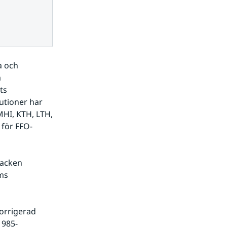
 och 
 
s 
utioner har 
HI, KTH, LTH, 
för FFO-
acken 
ms 
orrigerad 
1985-