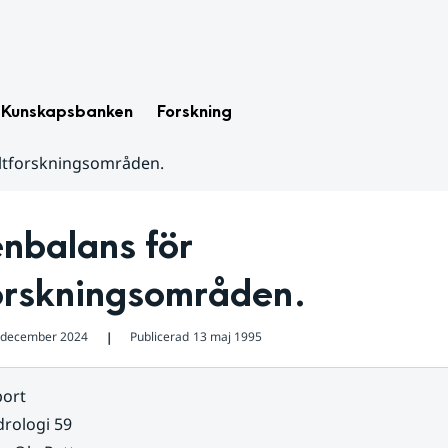
Kunskapsbanken
Forskning
ältforskningsområden.
nbalans för 
forskningsområden.
 december 2024
Publicerad
13 maj 1995
❘
ort
rologi 59