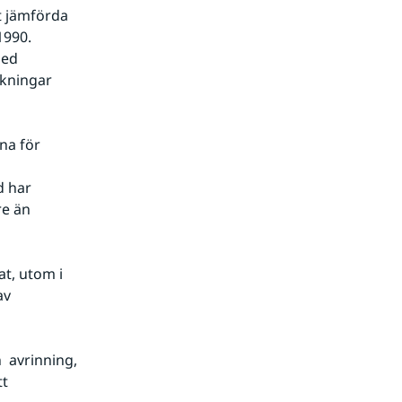
 jämförda 
990. 
ed 
kningar 
a för 
 har 
e än 
, utom i 
v 
avrinning, 
t 