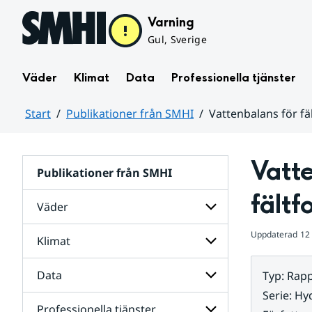
Hoppa till sidans innehåll
Varning
Gul, Sverige
Väder
Klimat
Data
Professionella tjänster
Start
Publikationer från SMHI
Vattenbalans för f
Huvudinnehåll
Vatte
Publikationer från SMHI
fält
Väder
Uppdaterad
12
Klimat
Undersidor
för
Väder
Data
Typ
:
Rapp
Undersidor
för
Serie
:
Hyd
Klimat
Professionella tjänster