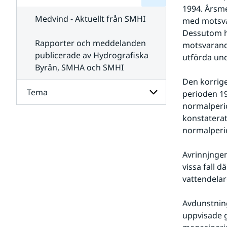
för
SMHI
1994. Årsme
Kontakta
Medvind - Aktuellt från SMHI
med motsva
SMHI
Dessutom h
Rapporter och meddelanden
motsvarand
publicerade av Hydrografiska
utförda und
Byrån, SMHA och SMHI
Den korrige
Tema
perioden 1
normalperi
konstaterat
Undersidor
för
normalperi
Tema
Avrinnjngen
vissa fall 
vattendelar
Avdunstning
uppvisade g