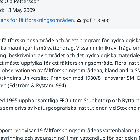
e
:
Ola Pettersson
ad
:
13 May 2009
Pdf, 1.8 MB.
lans för fältforskningsområden.
(pdf, 1.8 MB)
r fältforskningsområde och är ett program för hydrologiska
a mätningar i små vattendrag. Vissa minimikrav ifråga om
ng, beskrivning av området och det hydrologiska materialet
et måste uppfyllas för ett fältforskningsområde. Flera instit
 observationen av fältforskningsområdena, bland andra SM
ckholms Universitet. Från och med 1980/81 ansvarar SMHI 
en (Edström & Rystam, 994).
ed 1995 upphör samtliga FFO utom Stubbetorp och Ryttarb
a som drivs av Naturgeografiska institutionen vid Stockhol
pport redovisar 19 fältforskningsområdens vattenbalans (k
avrinning och avdunstning) i mm vattendjup för perioden 