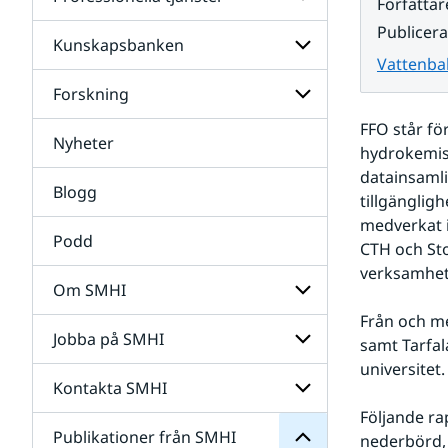
Undersidor
Författar
för
Publicer
Data
Kunskapsbanken
Undersidor
Vattenba
för
Professionella
Forskning
Undersidor
tjänster
för
FFO står fö
Kunskapsbanken
Nyheter
Undersidor
hydrokemisk
för
datainsamli
Forskning
Blogg
tillgängligh
medverkat i
Podd
CTH och Sto
verksamhet
Om SMHI
SMHI
Från och m
från
Jobba på SMHI
Undersidor
samt Tarfal
Publikationer
för
för
universitet.
Om
Undersidor
Kontakta SMHI
Undersidor
SMHI
för
Följande ra
Jobba
Publikationer från SMHI
Undersidor
nederbörd, 
på