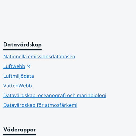
Datavärdskap
Nationella emissionsdatabasen
Länk till annan webbplats.
Luftwebb
Luftmiljödata
VattenWebb
Datavärdskap, oceanografi och marinbiologi
Datavärdskap för atmosfärkemi
Väderappar