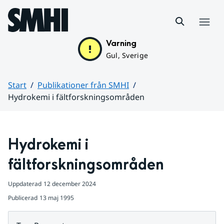
Hoppa till sidans innehåll
Meny
Varning
Gul, Sverige
Start
Publikationer från SMHI
Hydrokemi i fältforskningsområden
Huvudinnehåll
Hydrokemi i 
fältforskningsområden
Uppdaterad
12 december 2024
Publicerad
13 maj 1995