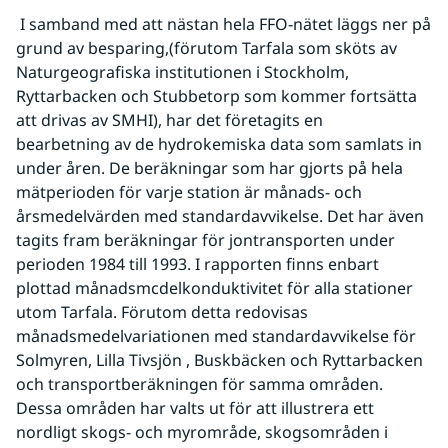
 I samband med att nästan hela FFO-nätet läggs ner på 
grund av besparing,(förutom Tarfala som sköts av 
Naturgeografiska institutionen i Stockholm, 
Ryttarbacken och Stubbetorp som kommer fortsätta 
att drivas av SMHI), har det företagits en 
bearbetning av de hydrokemiska data som samlats in 
under åren. De beräkningar som har gjorts på hela 
mätperioden för varje station är månads- och 
årsmedelvärden med standardavvikelse. Det har även 
tagits fram beräkningar för jontransporten under 
perioden 1984 till 1993. I rapporten finns enbart 
plottad månadsmcdelkonduktivitet för alla stationer 
utom Tarfala. Förutom detta redovisas 
månadsmedelvariationen med standardavvikelse för 
Solmyren, Lilla Tivsjön , Buskbäcken och Ryttarbacken 
och transportberäkningen för samma områden. 
Dessa områden har valts ut för att illustrera ett 
nordligt skogs- och myrområde, skogsområden i 