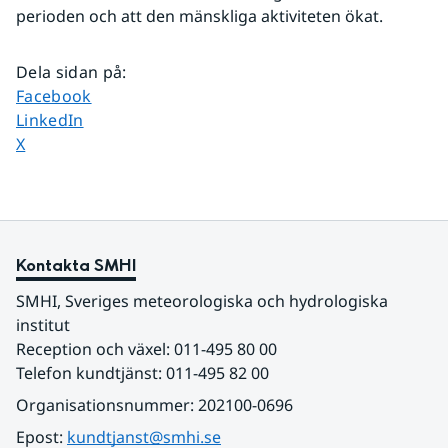
perioden och att den mänskliga aktiviteten ökat.
Dela sidan på
:
Dela sidan på
Facebook
Dela sidan på
LinkedIn
Dela sidan på
X
Kontakta SMHI
SMHI, Sveriges meteorologiska och hydrologiska 
institut
Reception och växel: 011-495 80 00
Telefon kundtjänst: 011-495 82 00
Organisationsnummer: 202100-0696
Epost: 
kundtjanst@smhi.se