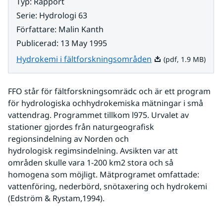
Typ
:
Rapport
Serie
:
Hydrologi 63
Författare
:
Malin Kanth
Publicerad
:
13 May 1995
Pdf, 1.9 MB.
Hydrokemi i fältforskningsområden
(pdf, 1.9 MB)
FFO står för fältforskningsomrädc och är ett program 
för hydrologiska ochhydrokemiska mätningar i små 
vattendrag. Programmet tillkom l975. Urvalet av 
stationer gjordes från naturgeografisk 
regionsindelning av Norden och 
hydrologisk regimsindelning. Avsikten var att 
områden skulle vara 1-200 km2 stora och så 
homogena som möjligt. Mätprogramet omfattade:  
vattenföring, nederbörd, snötaxering och hydrokemi 
(Edström & Rystam,1994).