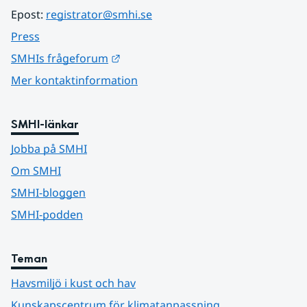
Epost: 
registrator@smhi.se
Press
Länk till annan webbplats.
SMHIs frågeforum
Mer kontaktinformation
SMHI-länkar
Jobba på SMHI
Om SMHI
SMHI-bloggen
SMHI-podden
Teman
Havsmiljö i kust och hav
Kunskapscentrum för klimatanpassning