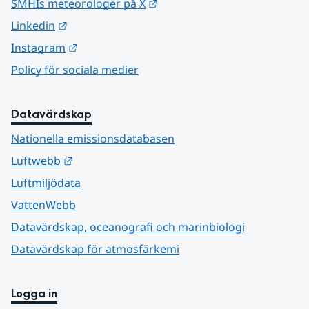
Länk till annan webbplats.
SMHIs meteorologer på X
Länk till annan webbplats.
Linkedin
Länk till annan webbplats.
Instagram
Policy för sociala medier
Datavärdskap
Nationella emissionsdatabasen
Länk till annan webbplats.
Luftwebb
Luftmiljödata
VattenWebb
Datavärdskap, oceanografi och marinbiologi
Datavärdskap för atmosfärkemi
Logga in