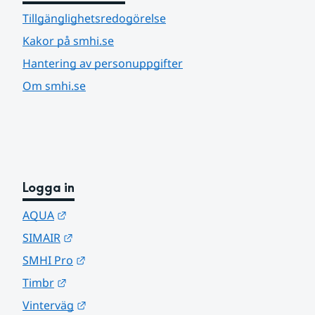
Tillgänglighetsredogörelse
Kakor på smhi.se
Hantering av personuppgifter
Om smhi.se
Logga in
Länk till annan webbplats.
AQUA
Länk till annan webbplats.
SIMAIR
Länk till annan webbplats.
SMHI Pro
Länk till annan webbplats.
Timbr
Länk till annan webbplats.
Vinterväg