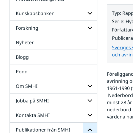
Undersidor
för
Data
Typ
:
Rapp
Kunskapsbanken
Undersidor
för
Serie
:
Hyd
Professionella
Forskning
Undersidor
Författar
tjänster
för
Publicer
Kunskapsbanken
Nyheter
Undersidor
Sveriges
för
Forskning
och avrin
Blogg
Podd
Föreliggand
avrinning o
Om SMHI
1961-1990 (
SMHI
 Nederbördskartan bygger på ca 1250 stationer, varav 504 stationer har varit i drift 
från
Jobba på SMHI
Undersidor
minst 28 år
Publikationer
för
för
nederbörd o
Om
Undersidor
Kontakta SMHI
Undersidor
värdena har
SMHI
för
Jobba
Publikationer från SMHI
Undersidor
på