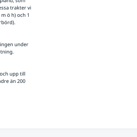
pland, som 
sa trakter vi 
m ö h) och 1 
rbörd).
tning.
dre än 200 