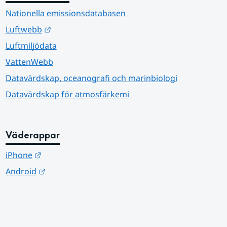
Nationella emissionsdatabasen
Länk till annan webbplats.
Luftwebb
Luftmiljödata
VattenWebb
Datavärdskap, oceanografi och marinbiologi
Datavärdskap för atmosfärkemi
Väderappar
Länk till annan webbplats.
iPhone
Länk till annan webbplats.
Android