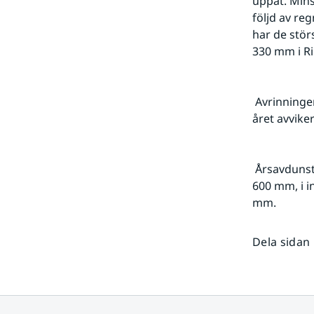
uppåt. Mins
följd av re
har de stör
330 mm i Ri
 Avrinningen följer i stort sett nederbördsfördelningen, medan fördelningen under 
året avvike
 Årsavdunstningen i södra Sverige har beräknats ligga mellan 400 mm och upp till 
600 mm, i i
mm.
Dela sidan