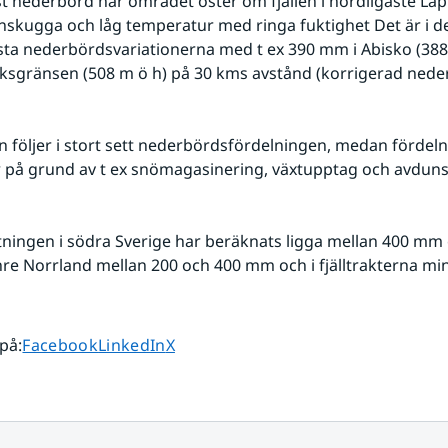
t nederbörd har området öster om fjällen i nordligaste Lap
gnskugga och låg temperatur med ringa fuktighet Det är i des
sta nederbördsvariationerna med t ex 390 mm i Abisko (388 
ksgränsen (508 m ö h) på 30 kms avstånd (korrigerad nede
r på grund av t ex snömagasinering, växtupptag och avduns
nre Norrland mellan 200 och 400 mm och i fjälltrakterna min
Dela sidan på
Dela sidan på
Dela sidan på
 på
:
Facebook
LinkedIn
X