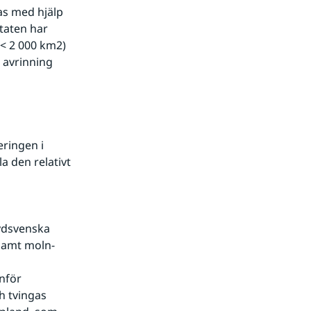
aten har 
< 2 000 km2) 
 avrinning 
ringen i 
 den relativt 
sydsvenska
för 
 tvingas 