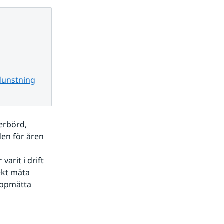
dunstning
rbörd, 
en för åren 
kt mäta 
ppmätta 