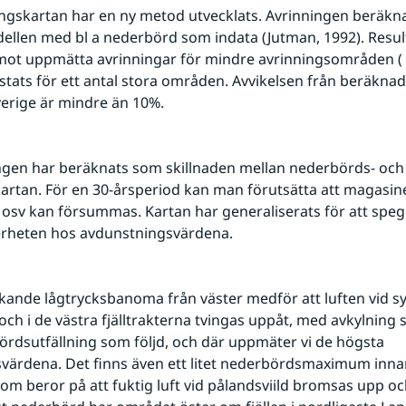
llen med bl a nederbörd som indata (Jutman, 1992). Result
 mot uppmätta avrinningar för mindre avrinningsområden ( 
stats för ett antal stora områden. Avvikelsen från beräknad
verige är mindre än 10%.
artan. För en 30-årsperiod kan man förutsätta att magasine
 osv kan försummas. Kartan har generaliserats för att spegla
erheten hos avdunstningsvärdena.
skande lågtrycksbanoma från väster medför att luften vid 
rdsutfällning som följd, och där uppmäter vi de högsta 
ärdena. Det finns även ett litet nederbördsmaximum innan
om beror på att fuktig luft vid pålandsviild bromsas upp och