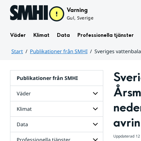
Hoppa till sidans innehåll
Varning
Gul, Sverige
Väder
Klimat
Data
Professionella tjänster
Start
Publikationer från SMHI
Sveriges vattenbal
Huvudinnehåll
Sveri
Publikationer från SMHI
Årsm
Väder
neder
Klimat
Undersidor
för
avrin
Väder
Data
Undersidor
för
Klimat
Uppdaterad
12
Professionella tjänster