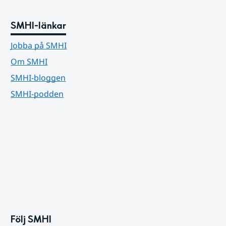
SMHI-länkar
Jobba på SMHI
Om SMHI
SMHI-bloggen
SMHI-podden
Följ SMHI