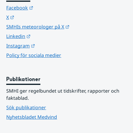
Länk till annan webbplats.
Facebook
Länk till annan webbplats.
X
Länk till annan webbplats.
SMHIs meteorologer på X
Länk till annan webbplats.
Linkedin
Länk till annan webbplats.
Instagram
Policy för sociala medier
Publikationer
SMHI ger regelbundet ut tidskrifter, rapporter och 
faktablad.
Sök publikationer
Nyhetsbladet Medvind