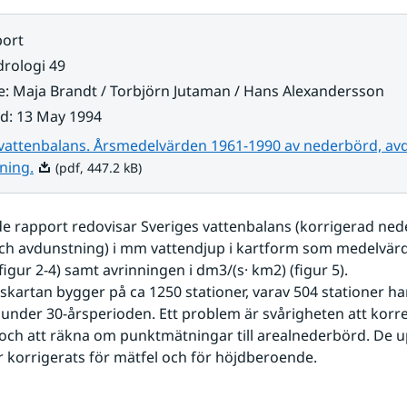
ort
rologi 49
e
:
Maja Brandt / Torbjörn Jutaman / Hans Alexandersson
ad
:
13 May 1994
 vattenbalans. Årsmedelvärden 1961-1990 av nederbörd, av
Pdf, 447.2 kB.
ning.
(pdf, 447.2 kB)
e rapport redovisar Sveriges vattenbalans (korrigerad nede
ch avdunstning) i mm vattendjup i kartform som medelvärd
figur 2-4) samt avrinningen i dm3/(s· km2) (figur 5).
 under 30-årsperioden. Ett problem är svårigheten att korre
ch att räkna om punktmätningar till arealnederbörd. De u
 korrigerats för mätfel och för höjdberoende.