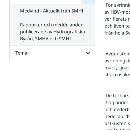
för
SMHI
 För avrinningskartan har en ny metod utvecklats. Avrinningen beräknas med hjälp 
Kontakta
Medvind - Aktuellt från SMHI
av HBV-mode
SMHI
verifierats
Rapporter och meddelanden
och även te
publicerade av Hydrografiska
från hela S
Byrån, SMHA och SMHI
Tema
 Avdunstningen har beräknats som skillnaden mellan nederbörds- och 
avrinningsk
mark, sjöar
Undersidor
för
stora osäk
Tema
 De förhär
 höglandet och i de västra fjälltrakterna tvingas uppåt, med avkylning samt moln- 
och nederbö
nederbördsv
ostkusten s