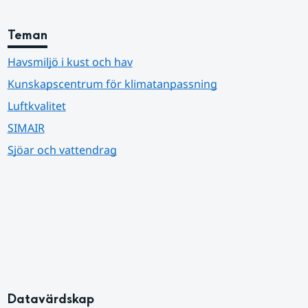
Teman
Havsmiljö i kust och hav
Kunskapscentrum för klimatanpassning
Luftkvalitet
SIMAIR
Sjöar och vattendrag
Datavärdskap