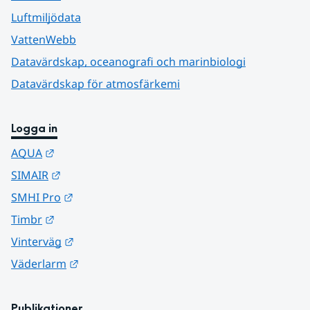
Luftmiljödata
VattenWebb
Datavärdskap, oceanografi och marinbiologi
Datavärdskap för atmosfärkemi
Logga in
Länk till annan webbplats.
AQUA
Länk till annan webbplats.
SIMAIR
Länk till annan webbplats.
SMHI Pro
Länk till annan webbplats.
Timbr
Länk till annan webbplats.
Vinterväg
Länk till annan webbplats.
Väderlarm
Publikationer