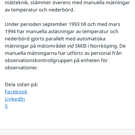
mätteknik, stämmer överens med manuella mätningar 
av temperatur och nederbörd.
Under perioden september 1993 till och med mars 
1994 har manuella avläsningar av temperatur och 
nederbörd gjorts parallelt med automatiska 
mätningar på mätområdet vid SMIIl i Norrköping. De 
manuella mätningarna har utförts av personal från 
observationskontrollgruppen på enheten för 
observationer.
Dela sidan på
:
Dela sidan på
Facebook
Dela sidan på
LinkedIn
Dela sidan på
X