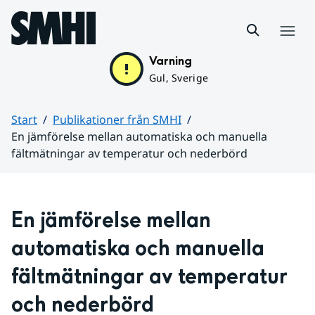
Hoppa till sidans innehåll
Meny
Varning
Gul, Sverige
Start
Publikationer från SMHI
En jämförelse mellan automatiska och manuella
fältmätningar av temperatur och nederbörd
Huvudinnehåll
En jämförelse mellan 
automatiska och manuella 
fältmätningar av temperatur 
och nederbörd