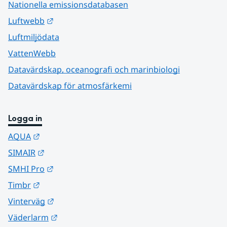
Nationella emissionsdatabasen
Länk till annan webbplats.
Luftwebb
Luftmiljödata
VattenWebb
Datavärdskap, oceanografi och marinbiologi
Datavärdskap för atmosfärkemi
Logga in
Länk till annan webbplats.
AQUA
Länk till annan webbplats.
SIMAIR
Länk till annan webbplats.
SMHI Pro
Länk till annan webbplats.
Timbr
Länk till annan webbplats.
Vinterväg
Länk till annan webbplats.
Väderlarm