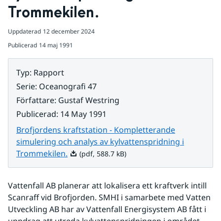
Trommekilen.
Uppdaterad
12 december 2024
Publicerad
14 maj 1991
Typ
:
Rapport
Serie
:
Oceanografi 47
Författare
:
Gustaf Westring
Publicerad
:
14 May 1991
Brofjordens kraftstation - Kompletterande
simulering och analys av kylvattenspridning i
Pdf, 588.7 kB.
Trommekilen.
(pdf, 588.7 kB)
Vattenfall AB planerar att lokalisera ett kraftverk intill 
Scanraff vid Brofjorden. SMHI i samarbete med Vatten 
Utveckling AB har av Vattenfall Energisystem AB fått i 