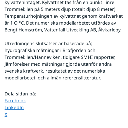
kylvattenintaget. Kylvattnet tas från en punkt i inre 
Trommekilen på 5 meters djup (totalt djup 8 meter). 
Temperaturhöjningen av kylvattnet genom kraftverket 
är 1 O °C. Det numeriska modellarbetet utfördes av 
Bengt Hemström, Vattenfall Utveckling AB, Älvkarleby.
Utredningens slutsatser är baserade på; 
hydrografiska mätningar i Brofjorden och 
Trommekilen/Hanneviken, tidigare SMHI rapporter, 
jämförelser med mätningar gjorda utanför andra 
svenska kraftverk, resultatet av det numeriska 
modellarbetet, och allmän referenslitteratur.
Dela sidan på
:
Dela sidan på
Facebook
Dela sidan på
LinkedIn
Dela sidan på
X