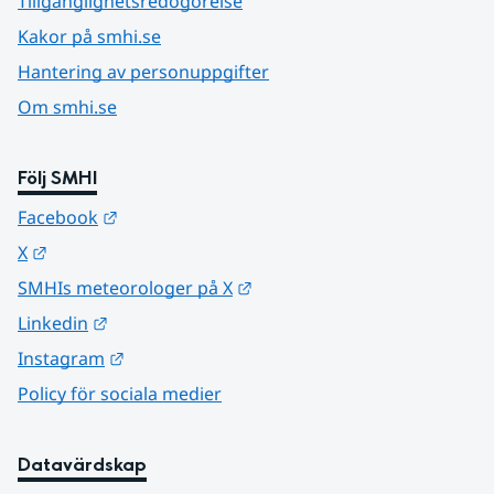
Tillgänglighetsredogörelse
Kakor på smhi.se
Hantering av personuppgifter
Om smhi.se
Följ SMHI
Länk till annan webbplats.
Facebook
Länk till annan webbplats.
X
Länk till annan webbplats.
SMHIs meteorologer på X
Länk till annan webbplats.
Linkedin
Länk till annan webbplats.
Instagram
Policy för sociala medier
Datavärdskap