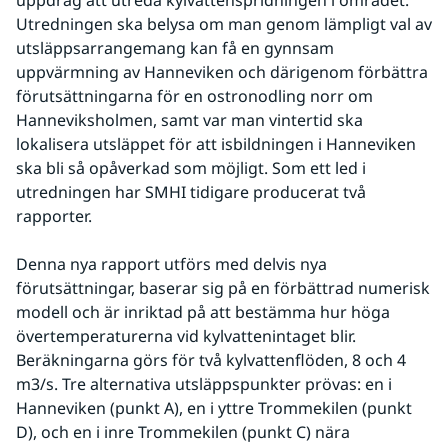
uppdrag att utreda kylvattenspridningen i området. 
Utredningen ska belysa om man genom lämpligt val av 
utsläppsarrangemang kan få en gynnsam 
uppvärmning av Hanneviken och därigenom förbättra 
förutsättningarna för en ostronodling norr om 
Hanneviksholmen, samt var man vintertid ska 
lokalisera utsläppet för att isbildningen i Hanneviken 
ska bli så opåverkad som möjligt. Som ett led i 
utredningen har SMHI tidigare producerat två 
rapporter.
Denna nya rapport utförs med delvis nya 
förutsättningar, baserar sig på en förbättrad numerisk 
modell och är inriktad på att bestämma hur höga 
övertemperaturerna vid kylvattenintaget blir. 
Beräkningarna görs för två kylvattenflöden, 8 och 4 
m3/s. Tre alternativa utsläppspunkter prövas: en i 
Hanneviken (punkt A), en i yttre Trommekilen (punkt 
D), och en i inre Trommekilen (punkt C) nära 