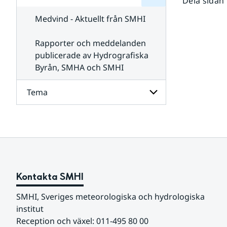
Dela sidan
för
SMHI
Kontakta
Medvind - Aktuellt från SMHI
SMHI
Rapporter och meddelanden
publicerade av Hydrografiska
Byrån, SMHA och SMHI
Tema
Undersidor
för
Tema
Kontakta SMHI
SMHI, Sveriges meteorologiska och hydrologiska 
institut
Reception och växel: 011-495 80 00