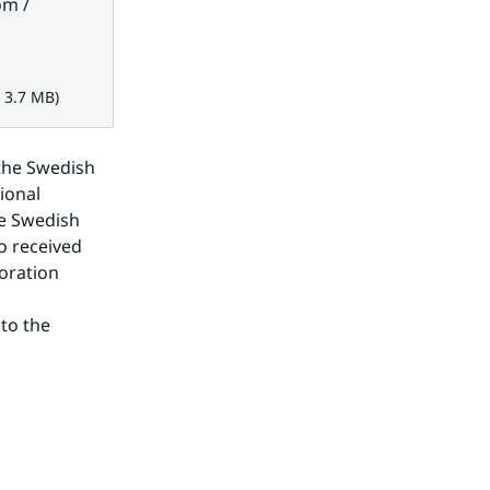
öm /
7 MB.
 3.7 MB)
the Swedish 
onal 
e Swedish 
 received 
ration 