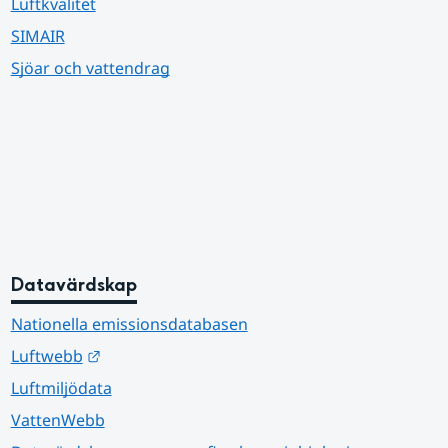
Luftkvalitet
SIMAIR
Sjöar och vattendrag
Datavärdskap
Nationella emissionsdatabasen
Länk till annan webbplats.
Luftwebb
Luftmiljödata
VattenWebb