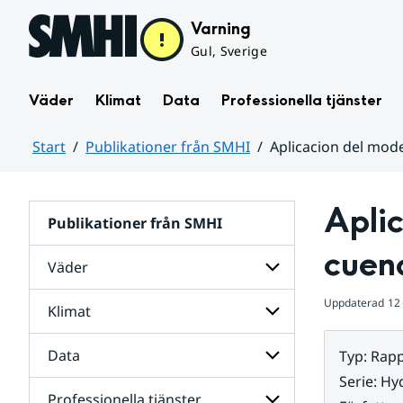
Hoppa till sidans innehåll
Varning
Gul, Sverige
Väder
Klimat
Data
Professionella tjänster
Start
Publikationer från SMHI
Aplicacion del mode
Huvudinnehåll
Aplic
Publikationer från SMHI
cuen
Väder
Uppdaterad
12
Klimat
Undersidor
för
Väder
Data
Typ
:
Rapp
Undersidor
för
Serie
:
Hyd
Klimat
Professionella tjänster