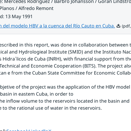
e
:
Mercedes Rodriguez / Barbro Johansson / Göran Lindstr
Planos / Alfredo Remont
ad
:
13 May 1991
Pdf, 3.
n del modelo HBV a la cuenca del Río Cauto en Cuba.
(pdf,
scribed in this report, was done in collaboration between 
cal and Hydrologieal Institute (SMID) and the Instituto Naci
 Hidra´licos de Cuba (INRH), with financial support from th
Technical and Economie Cooperation (BITS). The project also
stan e from the Cuban State Committee for Economic Collabo
 basin in eastem Cuba, in order to
 the inflow volume to the reservoirs located in the basin and
te to the rational use of water in the reservoirs.