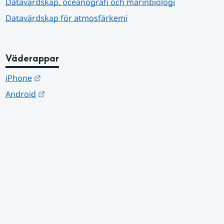
Datavärdskap, oceanografi och marinbiologi
Datavärdskap för atmosfärkemi
Väderappar
Länk till annan webbplats.
iPhone
Länk till annan webbplats.
Android