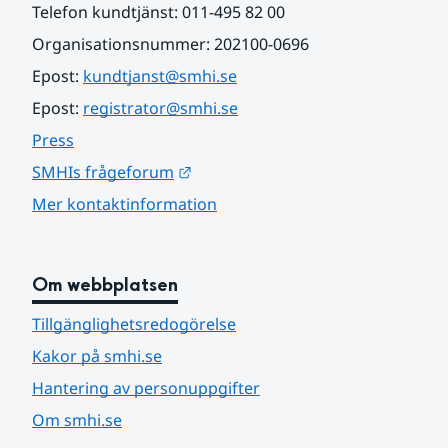
Telefon kundtjänst: 011-495 82 00
Organisationsnummer: 202100-0696
Epost: 
kundtjanst@smhi.se
Epost: 
registrator@smhi.se
Press
Länk till annan webbplats.
SMHIs frågeforum
Mer kontaktinformation
Om webbplatsen
Tillgänglighetsredogörelse
Kakor på smhi.se
Hantering av personuppgifter
Om smhi.se