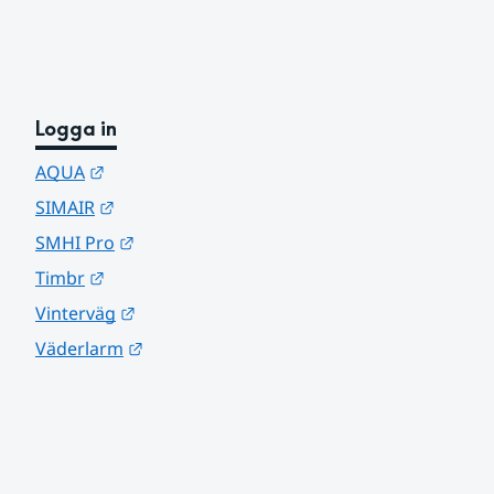
Logga in
Länk till annan webbplats.
AQUA
Länk till annan webbplats.
SIMAIR
Länk till annan webbplats.
SMHI Pro
Länk till annan webbplats.
Timbr
Länk till annan webbplats.
Vinterväg
Länk till annan webbplats.
Väderlarm