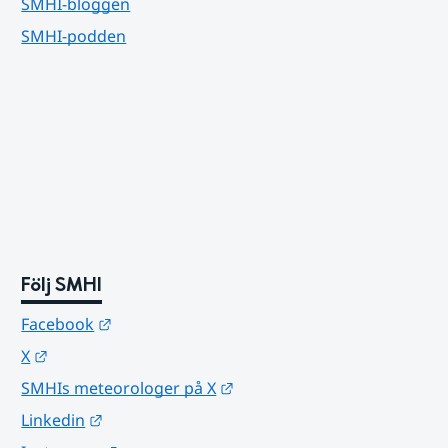
SMHI-bloggen
SMHI-podden
Följ SMHI
Länk till annan webbplats.
Facebook
Länk till annan webbplats.
X
Länk till annan webbplats.
SMHIs meteorologer på X
Länk till annan webbplats.
Linkedin