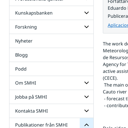
Undersidor
Författar
för
Eduardo 
Data
Kunskapsbanken
Undersidor
Publicer
för
Professionella
Aplicacio
Forskning
Undersidor
tjänster
för
Kunskapsbanken
Nyheter
Undersidor
The work de
för
Meteorologi
Forskning
Blogg
de Resursos
Agency for 
Podd
active assi
(CECE).
Om SMHI
 The main objetive of the project was the application of the HBV model to the 
SMHI
Cauto river
från
Jobba på SMHI
Undersidor
 - forecast
Publikationer
för
för
 - contribu
Om
Undersidor
Kontakta SMHI
Undersidor
SMHI
för
Jobba
Publikationer från SMHI
Undersidor
på