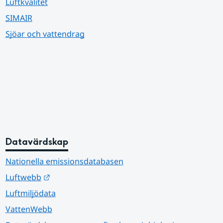
Luftkvalitet
SIMAIR
Sjöar och vattendrag
Datavärdskap
Nationella emissionsdatabasen
Länk till annan webbplats.
Luftwebb
Luftmiljödata
VattenWebb