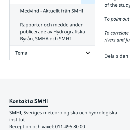
för
SMHI
of the study
Kontakta
Medvind - Aktuellt från SMHI
SMHI
T
o point out
Rapporter och meddelanden
publicerade av Hydrografiska
To correlate 
Byrån, SMHA och SMHI
rivers and fu
Tema
Dela sidan
Undersidor
för
Tema
Kontakta SMHI
SMHI, Sveriges meteorologiska och hydrologiska 
institut
Reception och växel: 011-495 80 00