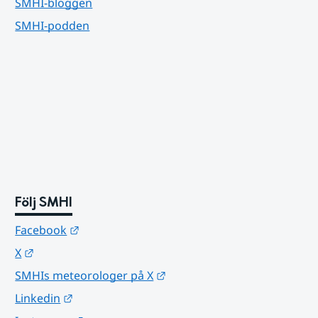
SMHI-bloggen
SMHI-podden
Följ SMHI
Länk till annan webbplats.
Facebook
Länk till annan webbplats.
X
Länk till annan webbplats.
SMHIs meteorologer på X
Länk till annan webbplats.
Linkedin