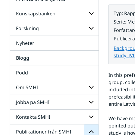
Undersidor
för
Data
Typ
:
Rapp
Kunskapsbanken
Undersidor
för
Serie
:
Met
Professionella
Forskning
Undersidor
Författar
tjänster
för
Publicer
Kunskapsbanken
Nyheter
Undersidor
Backgroun
för
Forskning
study. IV
Blogg
Podd
In this pre
group, colle
Om SMHI
included in
SMHI
prefeasibili
från
Jobba på SMHI
Undersidor
entire Latv
Publikationer
för
för
Om
Undersidor
Kontakta SMHI
Undersidor
We have mad
SMHI
för
pointed out
Jobba
Publikationer från SMHI
Undersidor
study is ho
på