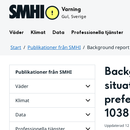
Hoppa till sidans innehåll
Varning
Gul, Sverige
Väder
Klimat
Data
Professionella tjänster
Start
Publikationer från SMHI
Background report on
Huvudinnehåll
Backg
Publikationer från SMHI
situa
Väder
prefe
Klimat
Undersidor
för
1038
Väder
Data
Undersidor
för
Klimat
Uppdaterad
12
Professionella tjänster