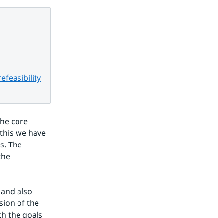
efeasibility
he core 
 this we have 
. The 
he 
and also 
ion of the 
h the goals 