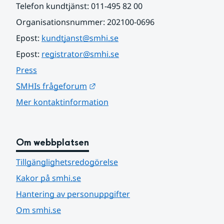
Telefon kundtjänst: 011-495 82 00
Organisationsnummer: 202100-0696
Epost: 
kundtjanst@smhi.se
Epost: 
registrator@smhi.se
Press
Länk till annan webbplats.
SMHIs frågeforum
Mer kontaktinformation
Om webbplatsen
Tillgänglighetsredogörelse
Kakor på smhi.se
Hantering av personuppgifter
Om smhi.se