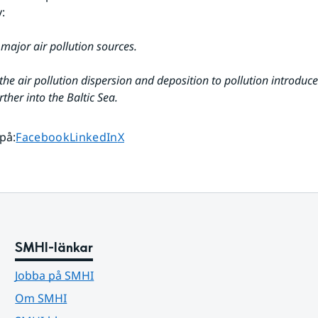
:
 major air pollution sources.
the air pollution dispersion and deposition to pollution introduced
rther into the Baltic Sea.
Dela sidan på
Dela sidan på
Dela sidan på
 på
:
Facebook
LinkedIn
X
SMHI-länkar
Jobba på SMHI
Om SMHI