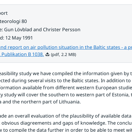
ort
eorologi 80
e
:
Gun Lövblad and Christer Persson
ad
:
12 May 1991
d report on air pollution situation in the Baltic states - a pr
Pdf, 2.2 MB.
L Publikation B 1038.
(pdf, 2.2 MB)
feasibility study we have compiled the information given by t
cted during several visits to the Baltic states. In addition to
formation available from different western European studies
ty study will cover the southern to western part of Estonia, t
ia and the northern part of Lithuania.
e an overall evaluation of the plausibility of available data 
 obvious diagreements and gaps of knowledge. The conclus
w to compile the data further in order to be able to meet wit