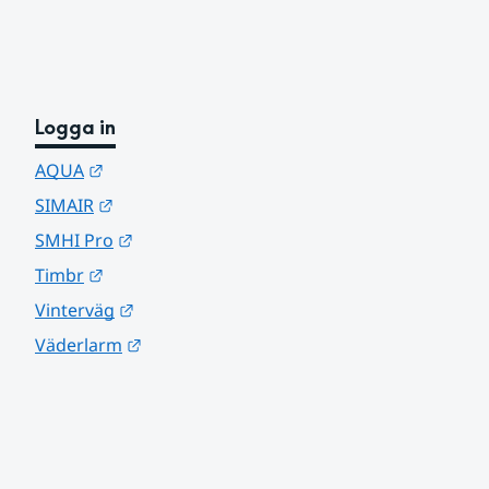
Logga in
Länk till annan webbplats.
AQUA
Länk till annan webbplats.
SIMAIR
Länk till annan webbplats.
SMHI Pro
Länk till annan webbplats.
Timbr
Länk till annan webbplats.
Vinterväg
Länk till annan webbplats.
Väderlarm