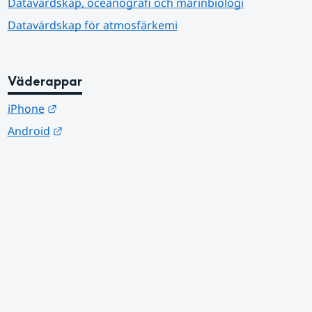
Datavärdskap, oceanografi och marinbiologi
Datavärdskap för atmosfärkemi
Väderappar
Länk till annan webbplats.
iPhone
Länk till annan webbplats.
Android