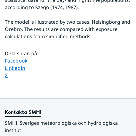
statistical data for the day- and nighttime populations, 
according to Szegö (1974, 1987).
The model is illustrated by two cases, Helsingborg and 
Örebro. The results are compared with exposure 
calculations from simplified methods.
Dela sidan på
:
Dela sidan på
Facebook
Dela sidan på
LinkedIn
Dela sidan på
X
Kontakta SMHI
SMHI, Sveriges meteorologiska och hydrologiska 
institut