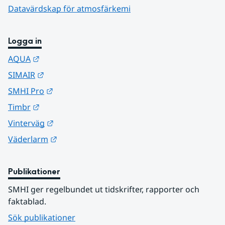
Datavärdskap för atmosfärkemi
Logga in
Länk till annan webbplats.
AQUA
Länk till annan webbplats.
SIMAIR
Länk till annan webbplats.
SMHI Pro
Länk till annan webbplats.
Timbr
Länk till annan webbplats.
Vinterväg
Länk till annan webbplats.
Väderlarm
Publikationer
SMHI ger regelbundet ut tidskrifter, rapporter och 
faktablad.
Sök publikationer