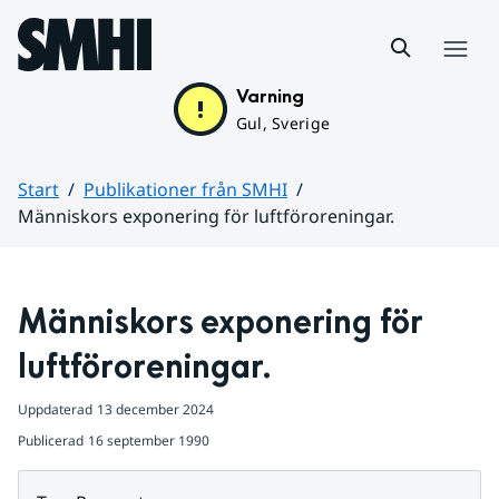
Hoppa till sidans innehåll
Meny
Varning
Gul, Sverige
Start
Publikationer från SMHI
Människors exponering för luftföroreningar.
Huvudinnehåll
Människors exponering för 
luftföroreningar.
Uppdaterad
13 december 2024
Publicerad
16 september 1990