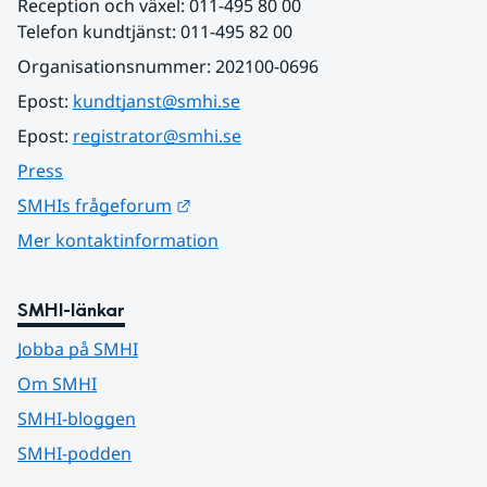
Reception och växel: 011-495 80 00
Telefon kundtjänst: 011-495 82 00
Organisationsnummer: 202100-0696
Epost: 
kundtjanst@smhi.se
Epost: 
registrator@smhi.se
Press
Länk till annan webbplats.
SMHIs frågeforum
Mer kontaktinformation
SMHI-länkar
Jobba på SMHI
Om SMHI
SMHI-bloggen
SMHI-podden