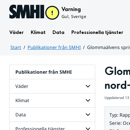
Hoppa till sidans innehåll
Varning
Gul, Sverige
Väder
Klimat
Data
Professionella tjänster
Start
Publikationer från SMHI
Glommaälvens spri
Huvudinnehåll
Glom
Publikationer från SMHI
nord
Väder
Uppdaterad
13
Klimat
Undersidor
för
Väder
Data
Typ
:
Rapp
Undersidor
för
Serie
:
Oc
Klimat
Professionella tjänster