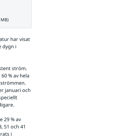
.
8 MB)
ur har visat 
 dygn i 
tent ström. 
60 % av hela 
 strömmen. 
 januari och 
eciellt 
igare.
 29 % av 
, 51 och 41 
ats i 