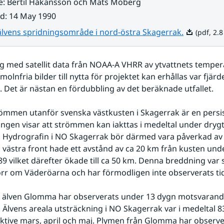
e
:
Bertil Håkansson och Mats Moberg
ad
:
14 May 1990
Pdf, 2.8 MB
vens spridningsområde i nord-östra Skagerrak.
(pdf, 2.
 med satellit data från NOAA-A VHRR av ytvattnets temperat
t molnfria bilder till nytta för projektet kan erhållas var fjärde
 Det är nästan en fördubbling av det beräknade utfallet.
römmen utanför svenska västkusten i Skagerrak är en persis
gen visar att strömmen kan iakttas i medeltal under drygt 
. Hydrografin i NO Skagerrak bör därmed vara påverkad av
ästra front hade ett avstånd av ca 20 km från kusten under
9 vilket därefter ökade till ca 50 km. Denna breddning var sp
r om Väderöarna och har förmodligen inte observerats tid
 älven Glomma har observerats under 13 dygn motsvarande
. Älvens areala utsträckning i NO Skagerrak var i medeltal 83
ktive mars, april och maj. Plymen från Glomma har observer