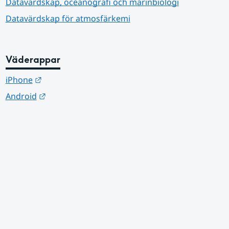
Datavärdskap, oceanografi och marinbiologi
Datavärdskap för atmosfärkemi
Väderappar
Länk till annan webbplats.
iPhone
Länk till annan webbplats.
Android