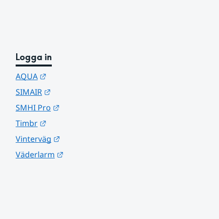
Logga in
Länk till annan webbplats.
AQUA
Länk till annan webbplats.
SIMAIR
Länk till annan webbplats.
SMHI Pro
Länk till annan webbplats.
Timbr
Länk till annan webbplats.
Vinterväg
Länk till annan webbplats.
Väderlarm