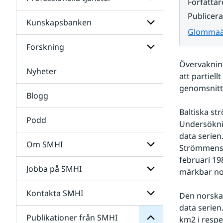
Undersidor
Författar
för
Publicer
Data
Kunskapsbanken
Undersidor
Glommaäl
för
Professionella
Forskning
Undersidor
tjänster
för
Övervakning
Kunskapsbanken
Nyheter
Undersidor
att partiell
för
genomsnitt.
Forskning
Blogg
Baltiska st
Podd
Undersöknin
data serien
Om SMHI
Strömmens v
SMHI
februari 198
från
Jobba på SMHI
Undersidor
märkbar nor
Publikationer
för
för
Om
Undersidor
Kontakta SMHI
Undersidor
Den norska
SMHI
för
data serien
Jobba
Publikationer från SMHI
Undersidor
km2 i respe
på