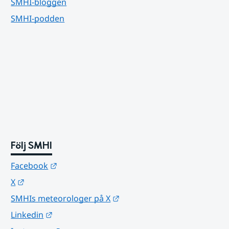
SMHI-bloggen
SMHI-podden
Följ SMHI
Länk till annan webbplats.
Facebook
Länk till annan webbplats.
X
Länk till annan webbplats.
SMHIs meteorologer på X
Länk till annan webbplats.
Linkedin