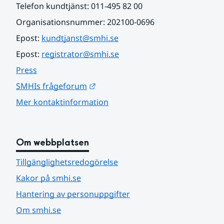
Telefon kundtjänst: 011-495 82 00
Organisationsnummer: 202100-0696
Epost: 
kundtjanst@smhi.se
Epost: 
registrator@smhi.se
Press
Länk till annan webbplats.
SMHIs frågeforum
Mer kontaktinformation
Om webbplatsen
Tillgänglighetsredogörelse
Kakor på smhi.se
Hantering av personuppgifter
Om smhi.se