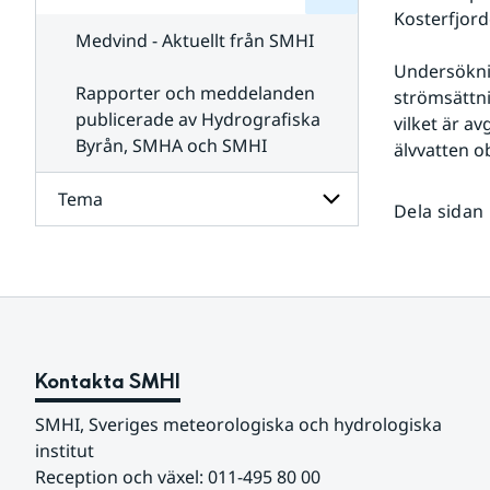
för
SMHI
Kosterfjorde
Kontakta
Medvind - Aktuellt från SMHI
SMHI
Undersöknin
Rapporter och meddelanden
strömsättni
publicerade av Hydrografiska
vilket är a
Byrån, SMHA och SMHI
älvvatten o
Tema
Dela sidan
Undersidor
för
Tema
Kontakta SMHI
SMHI, Sveriges meteorologiska och hydrologiska 
institut
Reception och växel: 011-495 80 00