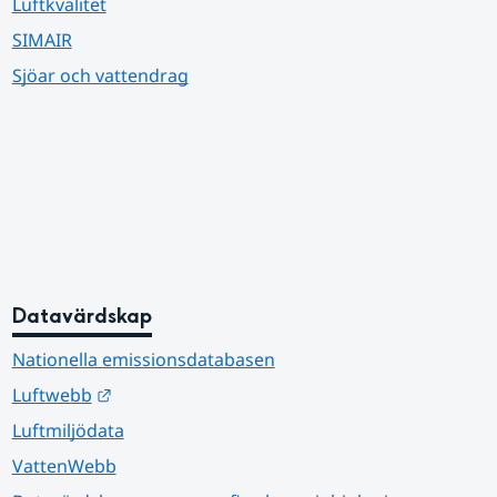
Luftkvalitet
SIMAIR
Sjöar och vattendrag
Datavärdskap
Nationella emissionsdatabasen
Länk till annan webbplats.
Luftwebb
Luftmiljödata
VattenWebb