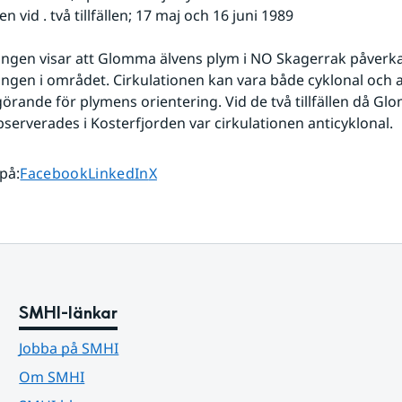
n vid . två tillfällen; 17 maj och 16 juni 1989
gen visar att Glomma älvens plym i NO Skagerrak påverkas
ngen i området. Cirkulationen kan vara både cyklonal och an
vgörande för plymens orientering. Vid de två tillfällen då Gl
bserverades i Kosterfjorden var cirkulationen anticyklonal.
Dela sidan på
Dela sidan på
Dela sidan på
 på
:
Facebook
LinkedIn
X
SMHI-länkar
Jobba på SMHI
Om SMHI