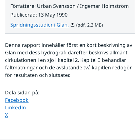
Författare
:
Urban Svensson / Ingemar Holmström
Publicerad
:
13 May 1990
Pdf, 2.3 MB.
Spridningsstudier i Glan.
(pdf, 2.3 MB)
Denna rapport innehåller först en kort beskrivning av 
Glan med dess hydrografi därefter beskrivs allmänt 
cirkulationen i en sjö i kapitel 2. Kapitel 3 behandlar 
fältmätningar och de avslutande två kapitlen redogör 
för resultaten och slutsater.
Dela sidan på
:
Dela sidan på
Facebook
Dela sidan på
LinkedIn
Dela sidan på
X