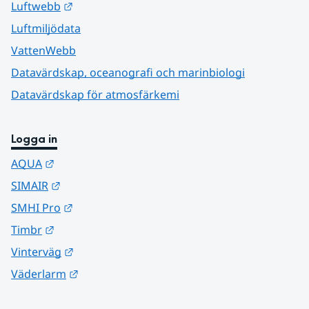
Länk till annan webbplats.
Luftwebb
Luftmiljödata
VattenWebb
Datavärdskap, oceanografi och marinbiologi
Datavärdskap för atmosfärkemi
Logga in
Länk till annan webbplats.
AQUA
Länk till annan webbplats.
SIMAIR
Länk till annan webbplats.
SMHI Pro
Länk till annan webbplats.
Timbr
Länk till annan webbplats.
Vinterväg
Länk till annan webbplats.
Väderlarm