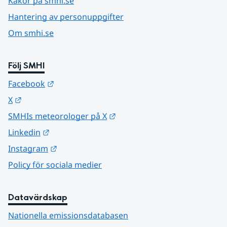
Kakor på smhi.se
Hantering av personuppgifter
Om smhi.se
Följ SMHI
Länk till annan webbplats.
Facebook
Länk till annan webbplats.
X
Länk till annan webbplats.
SMHIs meteorologer på X
Länk till annan webbplats.
Linkedin
Länk till annan webbplats.
Instagram
Policy för sociala medier
Datavärdskap
Nationella emissionsdatabasen