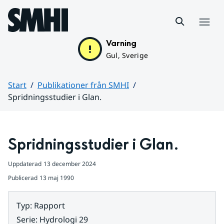
Hoppa till sidans innehåll
Meny
Varning
Gul, Sverige
Start
Publikationer från SMHI
Spridningsstudier i Glan.
Huvudinnehåll
Spridningsstudier i Glan.
Uppdaterad
13 december 2024
Publicerad
13 maj 1990
Typ
:
Rapport
Serie
:
Hydrologi 29