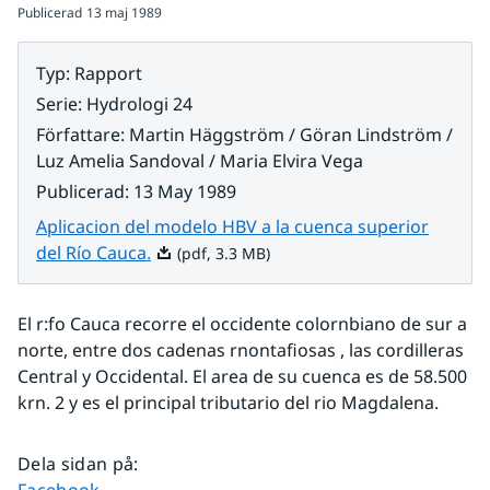
Publicerad
13 maj 1989
Typ
:
Rapport
Serie
:
Hydrologi 24
Författare
:
Martin Häggström / Göran Lindström /
Luz Amelia Sandoval / Maria Elvira Vega
Publicerad
:
13 May 1989
Aplicacion del modelo HBV a la cuenca superior
Pdf, 3.3 MB.
del Río Cauca.
(pdf, 3.3 MB)
El r:fo Cauca recorre el occidente colornbiano de sur a 
norte, entre dos cadenas rnontafiosas , las cordilleras 
Central y Occidental. El area de su cuenca es de 58.500 
krn. 2 y es el principal tributario del rio Magdalena.
Dela sidan på
:
Dela sidan på