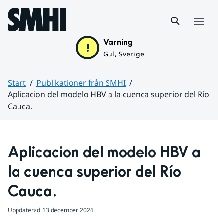
Hoppa till sidans innehåll
Meny
Varning
Gul, Sverige
Start
Publikationer från SMHI
Aplicacion del modelo HBV a la cuenca superior del Río
Cauca.
Huvudinnehåll
Aplicacion del modelo HBV a 
la cuenca superior del Río 
Cauca.
Uppdaterad
13 december 2024