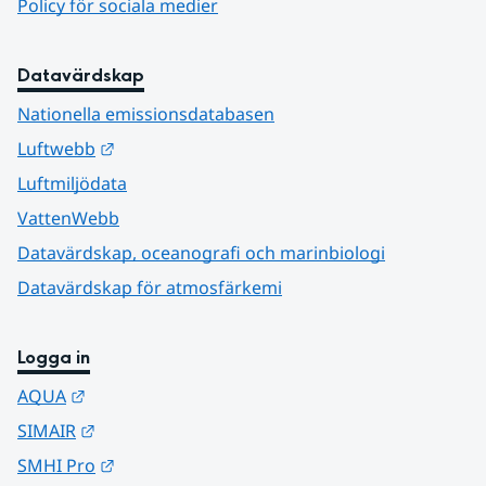
Policy för sociala medier
Datavärdskap
Nationella emissionsdatabasen
Länk till annan webbplats.
Luftwebb
Luftmiljödata
VattenWebb
Datavärdskap, oceanografi och marinbiologi
Datavärdskap för atmosfärkemi
Logga in
Länk till annan webbplats.
AQUA
Länk till annan webbplats.
SIMAIR
Länk till annan webbplats.
SMHI Pro