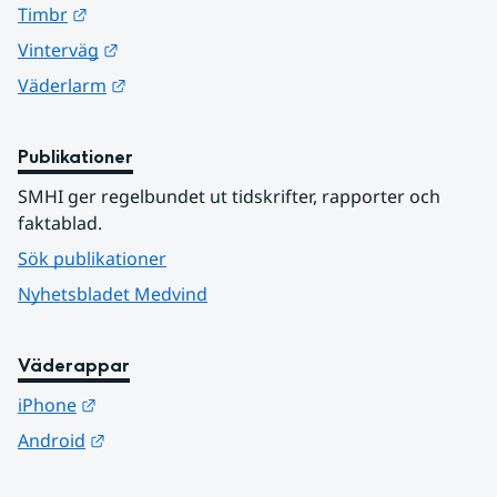
Länk till annan webbplats.
Timbr
Länk till annan webbplats.
Vinterväg
Länk till annan webbplats.
Väderlarm
Publikationer
SMHI ger regelbundet ut tidskrifter, rapporter och 
faktablad.
Sök publikationer
Nyhetsbladet Medvind
Väderappar
Länk till annan webbplats.
iPhone
Länk till annan webbplats.
Android