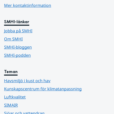
Mer kontaktinformation
SMHI-länkar
Jobba på SMHI
Om SMHI
SMHI-bloggen
SMHI-podden
Teman
Havsmiljö i kust och hav
Kunskapscentrum för klimatanpassning
Luftkvalitet
SIMAIR
Sjöar och vattendrag