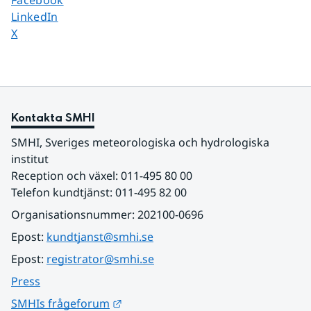
Facebook
Dela sidan på
LinkedIn
Dela sidan på
X
Kontakta SMHI
SMHI, Sveriges meteorologiska och hydrologiska 
institut
Reception och växel: 011-495 80 00
Telefon kundtjänst: 011-495 82 00
Organisationsnummer: 202100-0696
Epost: 
kundtjanst@smhi.se
Epost: 
registrator@smhi.se
Press
Länk till annan webbplats.
SMHIs frågeforum